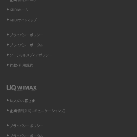
iCloudの使用容量を減らす9つの方法！使用状況の確認手順も紹介
KDDIホーム
スマホのウィジェットとは？iPhone・Androidの設定方法やおススメを紹介
KDDIサイトマップ
リプライ機能とは？LINE、X（旧Twitter）、Instagram、TikTokで送る方法を解説
プライバシーポリシー
プライバシーポータル
インスタのDMの送り方は？便利機能の使い方や注意点をわかりやすく解説
ソーシャルメディアポリシー
Bluetooth®とは？Wi-Fiとの違いやスマホ・PCとの接続方法を解説
約款•利用規約
LINEで送信取り消しをする方法は？相手に知られるのか、削除との違いも紹介
「iPhoneを探す」の使い方と設定方法を紹介！ブラウザやアプリから探す方法を
詳しく解説
法人のお客さま
企業情報（UQコミュニケーションズ）
Wi-Fiを快適に使うための速度はどれくらい？用途別の目安・回線ごとの平均を
紹介
プライバシーポリシー
LINEの着信音や通知音の設定・変更方法を解説！鳴らない場合の対処法も紹介
プライバシーポータル