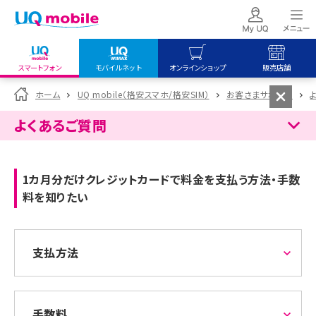
スマートフォン
モバイルネット
オンラインショップ
販売店舗
my UQ WiMAX
UQ mobile
UQ mobile
ホーム
UQ mobile（格安スマホ/格安SIM）
お客さまサポート
UQ WiMAX ご契約の方
オンラインショップ
販売店舗
よくあるご質問
My UQ mobile
UQ WiMAX
UQ WiMAX
UQ mobile ご契約の方
オンラインショップ
販売店舗
1カ月分だけクレジットカードで料金を支払う方法・手数
UQ mobile
料を知りたい
データチャージサイト
支払方法
手数料