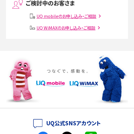
ご検討中のお客さま
Instagram（インスタグラム）でスクショするとバレる？バレるケースや撮り方も解
説
UQ mobileのお申し込み・ご相談
UQ WiMAXのお申し込み・ご相談
SMSとは？料金やできること、注意点や届かない時の対処法を解説
Discord（ディスコード）とは？使い方や用語の意味、便利な機能を解説
iPhone 16eとiPhone SE（第3世代）の違いは？サイズやスペックを比較して解説
iPhone 16eとiPhone 14を徹底比較！スペック・機能の違いをわかりやすく紹介
iPhone 16シリーズのモデルを比較！価格・サイズ・カメラ性能の違いを徹底解説
iPhone 16とiPhone 15の違いは？カメラ・スペック・機能を徹底比較
iPhoneの機種変更のやり方は？事前準備・手順やデータ移行方法をわかりやす
UQ公式SNSアカウント
く解説