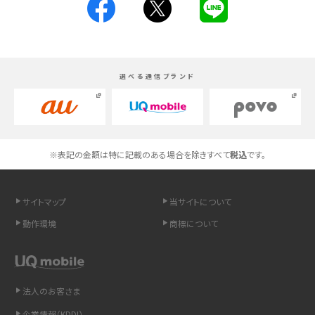
スマホが高い理由は？購入費用を抑える方法や端末を選ぶ時の注意点を解説！
Androidスマホとは？特徴やメリット・デメリット、おススメ機種を紹介
選べる通信ブランド
高校生にスマホ制限は必要？所持率やメリット・デメリットを詳しく紹介
スマホのネット通信速度が遅い原因は？すぐできる対処法や見直すポイントを解
説
※表記の金額は特に記載のある場合を除きすべて
税込
です。
スマホや携帯端末の通信速度制限とは？回避のコツや解除のタイミング・方法
を解説
サイトマップ
当サイトについて
LINEの引き継ぎ方法は？対象データや事前準備・条件・注意点などを解説
動作環境
商標について
LINEの通知がこない時の原因と対処法9選！設定の確認手順も解説
非通知設定とは？184で電話をかける方法やiPhone・Androidの設定を解説
法人のお客さま
企業情報（KDDI）