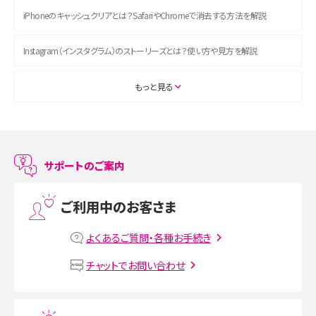
iPhoneのキャッシュクリアとは？SafariやChromeで消去する方法を解説
Instagram（インスタグラム）のストーリーズとは？使い方や見方を解説
ASMRとは？初心者向けの代表ジャンルや楽しみ方を解説
もっと見る
スマホのアラーム設定方法を解説！鳴らない原因と対処法、便利機能も紹介
LINEで友だちを削除する方法は？方法ごとの影響や復活・復元する方法も解説
サポートのご案内
プリペイドSIMとは？種類やメリット・デメリット、利用までの流れを解説
ご利用中のお客さま
MNOとは？MVNOやMVNEとの違いやメリット・デメリットを解説
よくあるご質問・各種お手続き
VPN接続とは？仕組みや必要性、メリット・デメリット、接続方法を解説
チャットでお問い合わせ
Threads（スレッズ）とは？主な機能や登録方法、投稿の仕方を解説