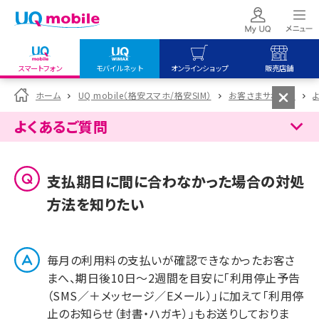
スマートフォン
モバイルネット
オンラインショップ
販売店舗
my UQ WiMAX
UQ mobile
UQ mobile
ホーム
UQ mobile（格安スマホ/格安SIM）
お客さまサポート
UQ WiMAX ご契約の方
オンラインショップ
販売店舗
よくあるご質問
My UQ mobile
UQ WiMAX
UQ WiMAX
UQ mobile ご契約の方
オンラインショップ
販売店舗
支払期日に間に合わなかった場合の対処
UQ mobile
方法を知りたい
データチャージサイト
毎月の利用料の支払いが確認できなかったお客さ
まへ、期日後10日～2週間を目安に「利用停止予告
（SMS／＋メッセージ／Eメール）」に加えて「利用停
止のお知らせ（封書・ハガキ）」もお送りしておりま