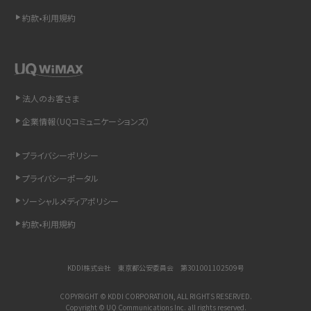
Bluetooth®とは？Wi-Fiとの違いやスマホ・PCとの接続方法を解説
約款•利用規約
LINEで送信取り消しをする方法は？相手に知られるのか、削除との違いも紹介
「iPhoneを探す」の使い方と設定方法を紹介！ブラウザやアプリから探す方法を
詳しく解説
法人のお客さま
企業情報（UQコミュニケーションズ）
Wi-Fiを快適に使うための速度はどれくらい？用途別の目安・回線ごとの平均を
紹介
プライバシーポリシー
LINEの着信音や通知音の設定・変更方法を解説！鳴らない場合の対処法も紹介
プライバシーポータル
ソーシャルメディアポリシー
着信拒否とは？設定方法やブロックした番号の確認方法を解説
約款•利用規約
LINEでブロックされているか確認する方法は？手順や注意点を解説
KDDI株式会社 東京都公安委員会 第301001102509号
iCloudとは？バックアップ設定方法や空き容量が足りない時の対処法を紹介
COPYRIGHT © KDDI CORPORATION, ALL RIGHTS RESERVED.
Copyright © UQ Communications Inc. all rights reserved.