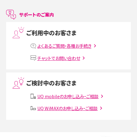
LINEで友だちを削除する方法は？方法ごとの影響や復活・復元する方法も解説
サポートのご案内
プリペイドSIMとは？種類やメリット・デメリット、利用までの流れを解説
ご利用中のお客さま
MNOとは？MVNOやMVNEとの違いやメリット・デメリットを解説
よくあるご質問・各種お手続き
VPN接続とは？仕組みや必要性、メリット・デメリット、接続方法を解説
チャットでお問い合わせ
Threads（スレッズ）とは？主な機能や登録方法、投稿の仕方を解説
ご検討中のお客さま
Instagram（インスタグラム）でスクショするとバレる？バレるケースや撮り方も解
説
UQ mobileのお申し込み・ご相談
UQ WiMAXのお申し込み・ご相談
SMSとは？料金やできること、注意点や届かない時の対処法を解説
Discord（ディスコード）とは？使い方や用語の意味、便利な機能を解説