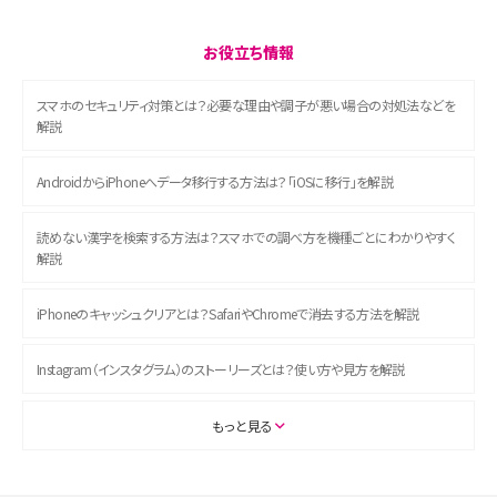
お役立ち情報
スマホのセキュリティ対策とは？必要な理由や調子が悪い場合の対処法などを
解説
AndroidからiPhoneへデータ移行する方法は？「iOSに移行」を解説
読めない漢字を検索する方法は？スマホでの調べ方を機種ごとにわかりやすく
解説
iPhoneのキャッシュクリアとは？SafariやChromeで消去する方法を解説
Instagram（インスタグラム）のストーリーズとは？使い方や見方を解説
ASMRとは？初心者向けの代表ジャンルや楽しみ方を解説
もっと見る
スマホのアラーム設定方法を解説！鳴らない原因と対処法、便利機能も紹介