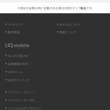
※表記の金額は特に記載のある場合を除きすべて
税込
です。
スマホや携帯端末の通信速度制限とは？回避のコツや解除のタイミング・方法
を解説
サイトマップ
当サイトについて
LINEの引き継ぎ方法は？対象データや事前準備・条件・注意点などを解説
動作環境
商標について
LINEの通知がこない時の原因と対処法9選！設定の確認手順も解説
非通知設定とは？184で電話をかける方法やiPhone・Androidの設定を解説
法人のお客さま
企業情報（KDDI）
iCloudの使用容量を減らす9つの方法！使用状況の確認手順も紹介
KDDIホーム
スマホのウィジェットとは？iPhone・Androidの設定方法やおススメを紹介
KDDIサイトマップ
リプライ機能とは？LINE、X（旧Twitter）、Instagram、TikTokで送る方法を解説
プライバシーポリシー
プライバシーポータル
インスタのDMの送り方は？便利機能の使い方や注意点をわかりやすく解説
ソーシャルメディアポリシー