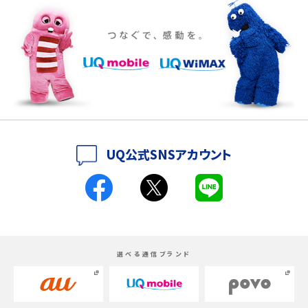
iPhone 16eとiPhone SE（第3世代）の違いは？サイズやスペックを比較して解説
iPhone 16eとiPhone 14を徹底比較！スペック・機能の違いをわかりやすく紹介
iPhone 16シリーズのモデルを比較！価格・サイズ・カメラ性能の違いを徹底解説
iPhone 16とiPhone 15の違いは？カメラ・スペック・機能を徹底比較
iPhoneの機種変更のやり方は？事前準備・手順やデータ移行方法をわかりやす
UQ公式SNSアカウント
く解説
スマホが高い理由は？購入費用を抑える方法や端末を選ぶ時の注意点を解説！
Androidスマホとは？特徴やメリット・デメリット、おススメ機種を紹介
選べる通信ブランド
高校生にスマホ制限は必要？所持率やメリット・デメリットを詳しく紹介
スマホのネット通信速度が遅い原因は？すぐできる対処法や見直すポイントを解
説