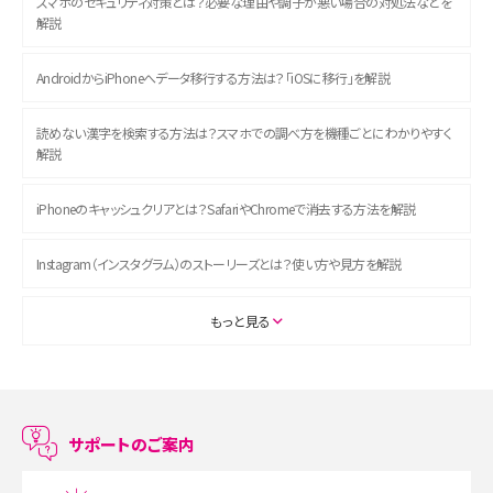
スマホのセキュリティ対策とは？必要な理由や調子が悪い場合の対処法などを
解説
AndroidからiPhoneへデータ移行する方法は？「iOSに移行」を解説
読めない漢字を検索する方法は？スマホでの調べ方を機種ごとにわかりやすく
解説
iPhoneのキャッシュクリアとは？SafariやChromeで消去する方法を解説
Instagram（インスタグラム）のストーリーズとは？使い方や見方を解説
ASMRとは？初心者向けの代表ジャンルや楽しみ方を解説
もっと見る
スマホのアラーム設定方法を解説！鳴らない原因と対処法、便利機能も紹介
LINEで友だちを削除する方法は？方法ごとの影響や復活・復元する方法も解説
サポートのご案内
プリペイドSIMとは？種類やメリット・デメリット、利用までの流れを解説