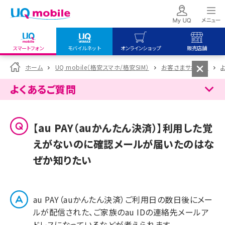
スマートフォン
モバイルネット
オンラインショップ
販売店舗
my UQ WiMAX
UQ mobile
UQ mobile
ホーム
UQ mobile（格安スマホ/格安SIM）
お客さまサポート
UQ WiMAX ご契約の方
オンラインショップ
販売店舗
よくあるご質問
My UQ mobile
UQ WiMAX
UQ WiMAX
UQ mobile ご契約の方
オンラインショップ
販売店舗
【au PAY（auかんたん決済）】利用した覚
UQ mobile
えがないのに確認メールが届いたのはな
データチャージサイト
ぜか知りたい
au PAY（auかんたん決済）ご利用日の数日後にメー
ルが配信された、ご家族のau IDの連絡先メールア
ドレスになっているなどが考えられます。