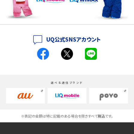
iPhone 16シリーズのモデルを比較！価格・サイズ・カメラ性能の違いを徹底解説
iPhone 16とiPhone 15の違いは？カメラ・スペック・機能を徹底比較
iPhoneの機種変更のやり方は？事前準備・手順やデータ移行方法をわかりやす
UQ公式SNSアカウント
く解説
スマホが高い理由は？購入費用を抑える方法や端末を選ぶ時の注意点を解説！
Androidスマホとは？特徴やメリット・デメリット、おススメ機種を紹介
選べる通信ブランド
高校生にスマホ制限は必要？所持率やメリット・デメリットを詳しく紹介
スマホのネット通信速度が遅い原因は？すぐできる対処法や見直すポイントを解
説
※表記の金額は特に記載のある場合を除きすべて
税込
です。
スマホや携帯端末の通信速度制限とは？回避のコツや解除のタイミング・方法
を解説