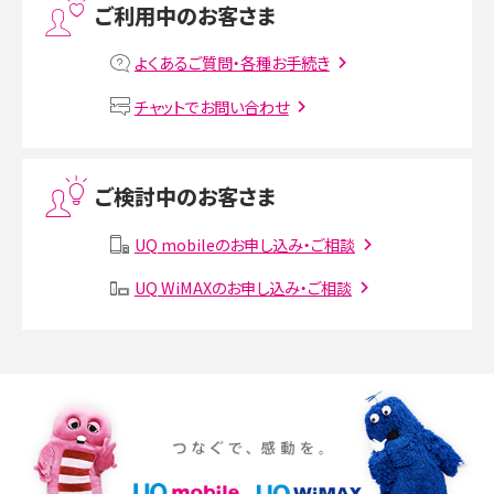
ご利用中のお客さま
MNOとは？MVNOやMVNEとの違いやメリット・デメリットを解説
よくあるご質問・各種お手続き
VPN接続とは？仕組みや必要性、メリット・デメリット、接続方法を解説
チャットでお問い合わせ
Threads（スレッズ）とは？主な機能や登録方法、投稿の仕方を解説
ご検討中のお客さま
Instagram（インスタグラム）でスクショするとバレる？バレるケースや撮り方も解
説
UQ mobileのお申し込み・ご相談
UQ WiMAXのお申し込み・ご相談
SMSとは？料金やできること、注意点や届かない時の対処法を解説
Discord（ディスコード）とは？使い方や用語の意味、便利な機能を解説
iPhone 16eとiPhone SE（第3世代）の違いは？サイズやスペックを比較して解説
iPhone 16eとiPhone 14を徹底比較！スペック・機能の違いをわかりやすく紹介