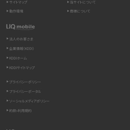
サイトマップ
当サイトについて
LINEの引き継ぎ方法は？対象データや事前準備・条件・注意点などを解説
動作環境
商標について
LINEの通知がこない時の原因と対処法9選！設定の確認手順も解説
非通知設定とは？184で電話をかける方法やiPhone・Androidの設定を解説
法人のお客さま
企業情報（KDDI）
iCloudの使用容量を減らす9つの方法！使用状況の確認手順も紹介
KDDIホーム
スマホのウィジェットとは？iPhone・Androidの設定方法やおススメを紹介
KDDIサイトマップ
リプライ機能とは？LINE、X（旧Twitter）、Instagram、TikTokで送る方法を解説
プライバシーポリシー
プライバシーポータル
インスタのDMの送り方は？便利機能の使い方や注意点をわかりやすく解説
ソーシャルメディアポリシー
Bluetooth®とは？Wi-Fiとの違いやスマホ・PCとの接続方法を解説
約款•利用規約
LINEで送信取り消しをする方法は？相手に知られるのか、削除との違いも紹介