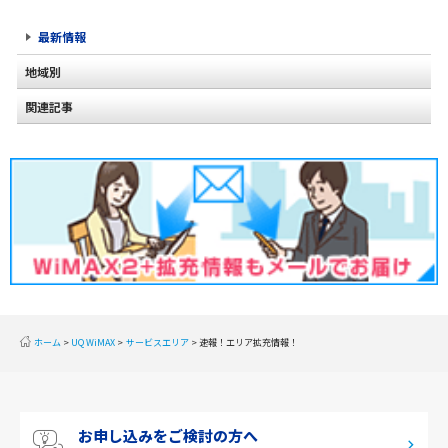
最新情報
地域別
関連記事
北海道
2020年2月(2)
東北
2020年1月(2)
関東
2019年12月(2)
甲信越
2019年11月(2)
北陸
2019年10月(1)
東海
2019年9月(1)
近畿
ホーム
UQ WiMAX
サービスエリア
速報！エリア拡充情報！
2019年8月(2)
中国
2019年7月(2)
四国
お申し込みをご検討の方へ
2019年6月(1)
九州・沖縄