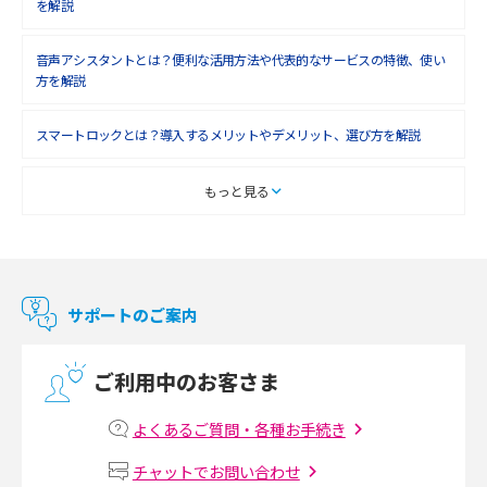
を解説
2018年5月(4)
音声アシスタントとは？便利な活用方法や代表的なサービスの特徴、使い
2018年4月(7)
方を解説
2018年3月(8)
スマートロックとは？導入するメリットやデメリット、選び方を解説
2018年2月(6)
2018年1月(5)
スマートテレビとは？特徴や選び方、使い方をわかりやすく解説
もっと見る
2017年12月(9)
Chromecast（クロームキャスト）とは？接続方法や基本的な使い方を解説
2017年11月(4)
マンションで使えるWi-Fiは？種類ごとの特徴や選び方を紹介
2017年10月(4)
サポートのご案内
2017年9月(6)
光回線の速度の目安は？測定方法や遅い時の対策方法も紹介
ご利用中のお客さま
2017年8月(4)
マンションで光回線の利用を始める手順は？設備状況の確認方法も解説
2017年7月(6)
よくあるご質問・各種お手続き
Wi-Fiルーターの設定方法をわかりやすく解説！事前に準備すべきものも紹
2017年6月(6)
チャットでお問い合わせ
介