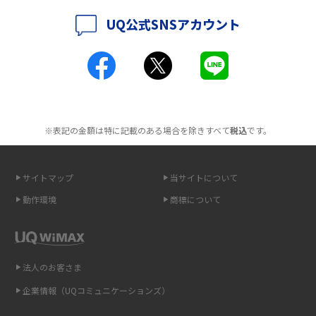
2016年5月(2)
UQ公式SNSアカウント
ポケット型Wi-Fiとは？通信の仕組みやメリット・デメリットを解説
2016年4月(3)
2016年3月(8)
工事不要！置くだけWi-Fiの特徴は？メリット・デメリットや選び方を解説
2016年2月(6)
ポケット型Wi-Fiを月額なしで利用できるのはなぜ？メリット・デメリット
2016年1月(7)
も紹介
※表記の金額は特に記載のある場合を除きすべて
税込
です。
2015年12月(8)
無制限で利用できるポケット型Wi-Fiは？選び方や通信費を抑える方法も紹
2015年11月(6)
介
サイトマップ
当サイトについて
2015年10月(8)
ポケット型Wi-Fi（モバイルWi-Fi）とは？おススメする方の特徴や選び方を
動作環境
商標について
解説
2015年9月(8)
2015年8月(7)
即日受け取りできるポケット型Wi-Fiはある？すぐに使うための方法や注意
点も解説
2015年7月(9)
法人のお客さま
2015年6月(8)
企業情報（UQコミュニケーションズ）
ONU（光回線終端装置）とは？モデム・ルーター・ホームゲートウェイと
の違いを解説
2015年5月(7)