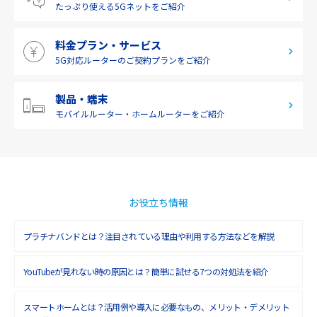
たっぷり使える
5Gネットをご紹介
2019年5月(1)
料金プラン・サービス
2019年4月(1)
5G対応ルーターの
ご契約プランをご紹介
2019年3月(9)
2019年2月(7)
製品・端末
モバイルルーター・
ホームルーターをご紹介
2019年1月(6)
2018年12月(8)
2018年11月(5)
2018年10月(6)
お役立ち情報
2018年9月(5)
プラチナバンドとは？注目されている理由や利用する方法などを解説
2018年8月(4)
YouTubeが見れない時の原因とは？簡単に試せる7つの対処法を紹介
2018年7月(6)
2018年6月(6)
スマートホームとは？活用例や導入に必要なもの、メリット・デメリット