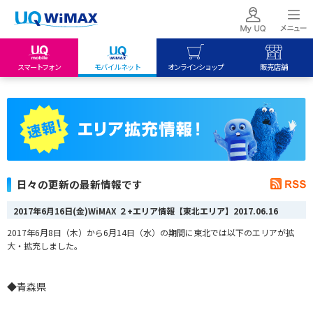
スマートフォン
モバイルネット
オンラインショップ
販売店舗
my UQ WiMAX
UQ mobile
UQ mobile
UQ WiMAX ご契約の方
オンラインショップ
販売店舗
My UQ mobile
UQ WiMAX
UQ WiMAX
UQ mobile ご契約の方
オンラインショップ
販売店舗
UQ mobile
日々の更新の最新情報です
データチャージサイト
2017年6月16日(金)WiMAX ２+エリア情報【東北エリア】
2017.06.16
2017年6月8日（木）から6月14日（水）の期間に東北では以下のエリアが拡
大・拡充しました。
◆青森県