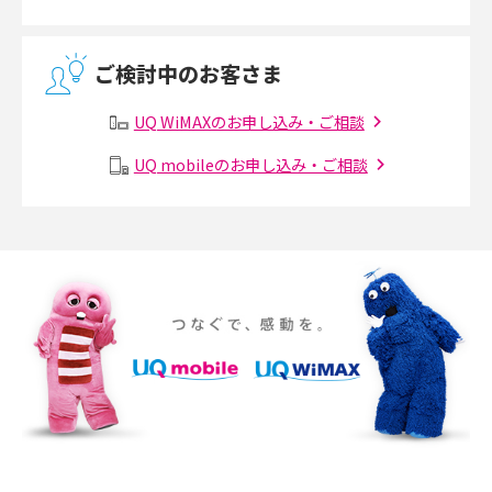
2017年5月(5)
無線LANとは？メリット・デメリットや接続方法を解説
2017年4月(8)
ご検討中のお客さま
2017年3月(9)
有線LANとは？無線LANとの違いやメリット・デメリットを解説
UQ WiMAXのお申し込み・ご相談
2017年2月(7)
メッシュWi-Fiとは？仕組みやメリット・デメリット、中継機との違いを解
UQ mobileのお申し込み・ご相談
2017年1月(6)
説
2016年12月(5)
ポケット型Wi-Fiの使い方は？基本的な手順やつながらない時の対処法を紹
介
2016年11月(7)
2016年10月(8)
ポケット型Wi-Fiをレンタルするメリットとは？選び方や向いている方の特
徴も紹介
2016年9月(8)
2016年8月(12)
持ち運びできるポケット型Wi-Fiのおススメの選び方は？メリット・デメリ
ットも紹介
2016年7月(7)
2016年6月(5)
ポケット型Wi-Fiはクレカなしでも利用できる？口座振替の方法や注意点も
解説