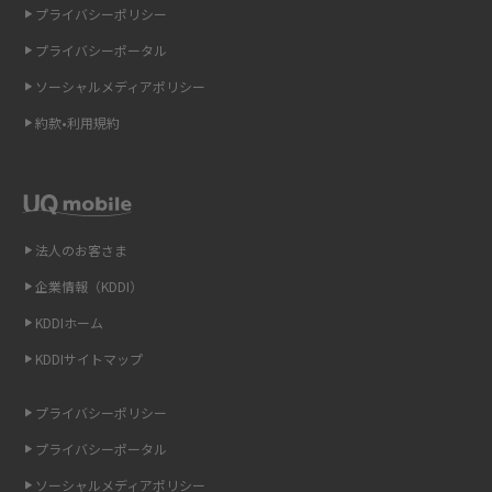
プライバシーポリシー
2015年4月(7)
ギガバイト（GB）とは？1GBの目安やギガが足りない時の対処法を紹介
プライバシーポータル
2015年3月(9)
ソーシャルメディアポリシー
Wi-Fi 6とは？Wi-Fi 5との違いやメリットと注意点、規格の種類も解説
2015年2月(7)
約款•利用規約
テザリングはWi-Fiとどう違う？接続方法や注意点を解説！
2015年1月(8)
2014年12月(8)
Wi-Fiを自宅に設置する方法は？必要なことやポイントも紹介
2014年11月(8)
法人のお客さま
光ファイバーとは？仕組みやメリット・デメリットを初心者向けにわかり
2014年10月(9)
やすく解説
企業情報（KDDI）
KDDIホーム
2014年9月(9)
ストリーミング再生とは？ダウンロードとの違いやメリット・デメリット
KDDIサイトマップ
を解説
2014年8月(7)
2014年7月(9)
プライバシーポリシー
6Gとはどんな通信技術？Beyond 5Gや実用化の課題などを解説
2014年6月(7)
プライバシーポータル
引っ越し費用の相場は？ひとり暮らしや家族の場合の目安や費用を抑える
2014年5月(7)
ソーシャルメディアポリシー
方法を解説