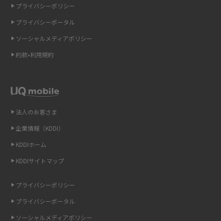
プライバシーポリシー
2015年4月(7)
ギガバイト（GB）とは？1GBの目安やギガが足りない時の対処法を紹介
プライバシーポータル
2015年3月(9)
ソーシャルメディアポリシー
Wi-Fi 6とは？Wi-Fi 5との違いやメリットと注意点、規格の種類も解説
2015年2月(7)
約款•利用規約
テザリングはWi-Fiとどう違う？接続方法や注意点を解説！
2015年1月(8)
2014年12月(8)
Wi-Fiを自宅に設置する方法は？必要なことやポイントも紹介
2014年11月(8)
法人のお客さま
光ファイバーとは？仕組みやメリット・デメリットを初心者向けにわかり
2014年10月(9)
やすく解説
企業情報（KDDI）
KDDIホーム
2014年9月(9)
ストリーミング再生とは？ダウンロードとの違いやメリット・デメリット
KDDIサイトマップ
を解説
2014年8月(7)
2014年7月(9)
プライバシーポリシー
6Gとはどんな通信技術？Beyond 5Gや実用化の課題などを解説
2014年6月(7)
プライバシーポータル
引っ越し費用の相場は？ひとり暮らしや家族の場合の目安や費用を抑える
2014年5月(7)
ソーシャルメディアポリシー
方法を解説