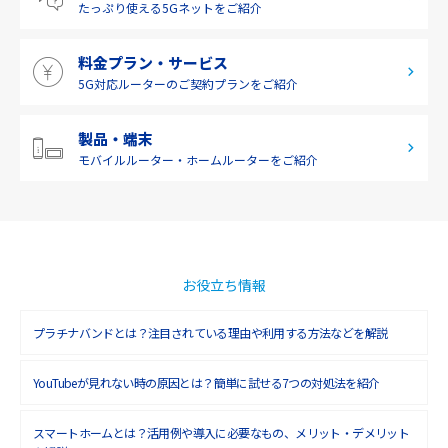
たっぷり使える
5Gネットをご紹介
2019年5月(1)
料金プラン・サービス
2019年4月(1)
5G対応ルーターの
ご契約プランをご紹介
2019年3月(9)
2019年2月(7)
製品・端末
モバイルルーター・
ホームルーターをご紹介
2019年1月(6)
2018年12月(8)
2018年11月(5)
2018年10月(6)
お役立ち情報
2018年9月(5)
プラチナバンドとは？注目されている理由や利用する方法などを解説
2018年8月(4)
YouTubeが見れない時の原因とは？簡単に試せる7つの対処法を紹介
2018年7月(6)
2018年6月(6)
スマートホームとは？活用例や導入に必要なもの、メリット・デメリット