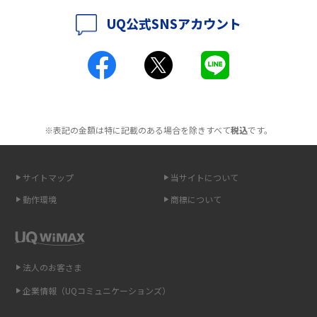
2016年5月(2)
UQ公式SNSアカウント
ポケット型Wi-Fiとは？通信の仕組みやメリット・デメリットを解説
2016年4月(3)
2016年3月(8)
工事不要！置くだけWi-Fiの特徴は？メリット・デメリットや選び方を解説
2016年2月(6)
ポケット型Wi-Fiを月額なしで利用できるのはなぜ？メリット・デメリット
2016年1月(7)
も紹介
※表記の金額は特に記載のある場合を除きすべて
税込
です。
2015年12月(8)
無制限で利用できるポケット型Wi-Fiは？選び方や通信費を抑える方法も紹
2015年11月(6)
介
サイトマップ
当サイトについて
2015年10月(8)
ポケット型Wi-Fi（モバイルWi-Fi）とは？おススメする方の特徴や選び方を
動作環境
商標について
解説
2015年9月(8)
2015年8月(7)
即日受け取りできるポケット型Wi-Fiはある？すぐに使うための方法や注意
点も解説
2015年7月(9)
法人のお客さま
2015年6月(8)
企業情報（UQコミュニケーションズ）
ONU（光回線終端装置）とは？モデム・ルーター・ホームゲートウェイと
の違いを解説
2015年5月(7)