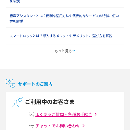
を解説
2018年5月(4)
音声アシスタントとは？便利な活用方法や代表的なサービスの特徴、使い
2018年4月(7)
方を解説
2018年3月(8)
スマートロックとは？導入するメリットやデメリット、選び方を解説
2018年2月(6)
2018年1月(5)
スマートテレビとは？特徴や選び方、使い方をわかりやすく解説
もっと見る
2017年12月(9)
Chromecast（クロームキャスト）とは？接続方法や基本的な使い方を解説
2017年11月(4)
マンションで使えるWi-Fiは？種類ごとの特徴や選び方を紹介
2017年10月(4)
サポートのご案内
2017年9月(6)
光回線の速度の目安は？測定方法や遅い時の対策方法も紹介
ご利用中のお客さま
2017年8月(4)
マンションで光回線の利用を始める手順は？設備状況の確認方法も解説
2017年7月(6)
よくあるご質問・各種お手続き
Wi-Fiルーターの設定方法をわかりやすく解説！事前に準備すべきものも紹
2017年6月(6)
チャットでお問い合わせ
介