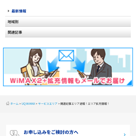
最新情報
地域別
関連記事
北海道
2020年2月(2)
東北
2020年1月(2)
関東
2019年12月(2)
甲信越
2019年11月(2)
北陸
2019年10月(1)
東海
2019年9月(1)
近畿
ホーム
UQ WiMAX
サービスエリア
関連記事エリア速報！エリア拡充情報！
2019年8月(2)
中国
2019年7月(2)
四国
お申し込みをご検討の方へ
2019年6月(1)
九州・沖縄