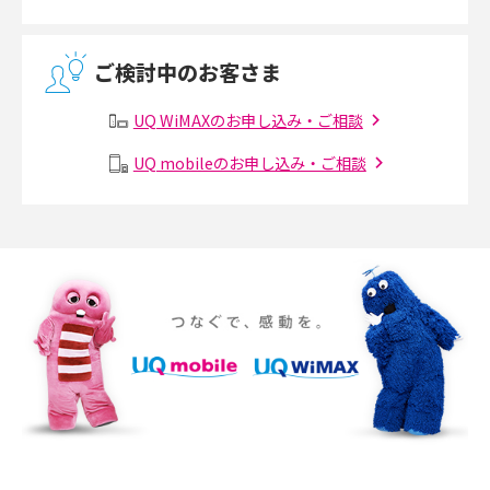
2017年5月(5)
無線LANとは？メリット・デメリットや接続方法を解説
2017年4月(8)
ご検討中のお客さま
2017年3月(9)
有線LANとは？無線LANとの違いやメリット・デメリットを解説
UQ WiMAXのお申し込み・ご相談
2017年2月(7)
メッシュWi-Fiとは？仕組みやメリット・デメリット、中継機との違いを解
UQ mobileのお申し込み・ご相談
2017年1月(6)
説
2016年12月(5)
ポケット型Wi-Fiの使い方は？基本的な手順やつながらない時の対処法を紹
介
2016年11月(7)
2016年10月(8)
ポケット型Wi-Fiをレンタルするメリットとは？選び方や向いている方の特
徴も紹介
2016年9月(8)
2016年8月(12)
持ち運びできるポケット型Wi-Fiのおススメの選び方は？メリット・デメリ
ットも紹介
2016年7月(7)
2016年6月(5)
ポケット型Wi-Fiはクレカなしでも利用できる？口座振替の方法や注意点も
解説