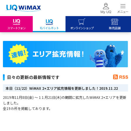
スマートフォン
モバイルネット
オンラインショップ
販売店舗
my UQ WiMAX
UQ mobile
UQ mobile
UQ WiMAX ご契約の方
オンラインショップ
販売店舗
My UQ mobile
UQ WiMAX
UQ WiMAX
UQ mobile ご契約の方
オンラインショップ
販売店舗
UQ mobile
日々の更新の最新情報です
データチャージサイト
本日（11/22）WiMAX 2+エリア拡充情報を更新しました！
2019.11.22
2019年11月8日(金) ～ 1１月21日(木)の期間に拡充したWiMAX 2+エリアを更新
しました。
全19カ所を掲載しております。