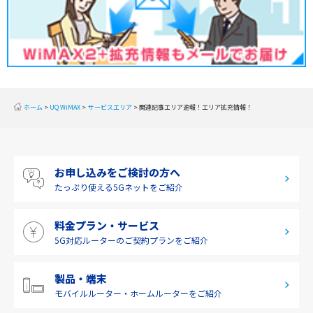
2019年12月(2)
甲信越
2019年11月(2)
北陸
2019年10月(1)
東海
2019年9月(1)
近畿
ホーム
UQ WiMAX
サービスエリア
関連記事エリア速報！エリア拡充情報！
2019年8月(2)
中国
2019年7月(2)
四国
お申し込みをご検討の方へ
2019年6月(1)
九州・沖縄
たっぷり使える
5Gネットをご紹介
2019年5月(1)
料金プラン・サービス
2019年4月(1)
5G対応ルーターの
ご契約プランをご紹介
2019年3月(9)
2019年2月(7)
製品・端末
モバイルルーター・
ホームルーターをご紹介
2019年1月(6)