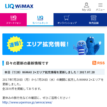
スマートフォン
モバイルネット
オンラインショップ
販売店舗
my UQ WiMAX
UQ mobile
UQ mobile
UQ WiMAX ご契約の方
オンラインショップ
販売店舗
My UQ mobile
UQ WiMAX
UQ WiMAX
UQ mobile ご契約の方
オンラインショップ
販売店舗
UQ mobile
日々の更新の最新情報です
データチャージサイト
本日（7/28）WiMAX 2+エリア拡充情報を更新しました！
2017.07.28
2017年7月20日（月）から7月26日（水）の期間に拡充したWiMAX 2+エリアを
更新しました。
全28カ所を掲載しております。
夏休みの旅行先などの確認に、ぜひご活用ください！
http://www.uqwimax.jp/service/area/