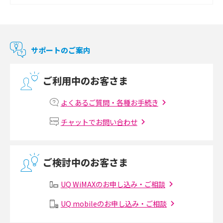
2017年12月(9)
Chromecast（クロームキャスト）とは？接続方法や基本的な使い方を解説
2017年11月(4)
マンションで使えるWi-Fiは？種類ごとの特徴や選び方を紹介
2017年10月(4)
サポートのご案内
2017年9月(6)
光回線の速度の目安は？測定方法や遅い時の対策方法も紹介
ご利用中のお客さま
2017年8月(4)
マンションで光回線の利用を始める手順は？設備状況の確認方法も解説
2017年7月(6)
よくあるご質問・各種お手続き
Wi-Fiルーターの設定方法をわかりやすく解説！事前に準備すべきものも紹
2017年6月(6)
チャットでお問い合わせ
介
2017年5月(5)
無線LANとは？メリット・デメリットや接続方法を解説
2017年4月(8)
ご検討中のお客さま
2017年3月(9)
有線LANとは？無線LANとの違いやメリット・デメリットを解説
UQ WiMAXのお申し込み・ご相談
2017年2月(7)
メッシュWi-Fiとは？仕組みやメリット・デメリット、中継機との違いを解
UQ mobileのお申し込み・ご相談
2017年1月(6)
説