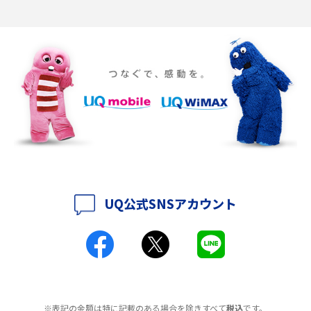
2016年12月(5)
ポケット型Wi-Fiの使い方は？基本的な手順やつながらない時の対処法を紹
介
2016年11月(7)
2016年10月(8)
ポケット型Wi-Fiをレンタルするメリットとは？選び方や向いている方の特
徴も紹介
2016年9月(8)
2016年8月(12)
持ち運びできるポケット型Wi-Fiのおススメの選び方は？メリット・デメリ
ットも紹介
2016年7月(7)
2016年6月(5)
ポケット型Wi-Fiはクレカなしでも利用できる？口座振替の方法や注意点も
解説
2016年5月(2)
UQ公式SNSアカウント
ポケット型Wi-Fiとは？通信の仕組みやメリット・デメリットを解説
2016年4月(3)
2016年3月(8)
工事不要！置くだけWi-Fiの特徴は？メリット・デメリットや選び方を解説
2016年2月(6)
ポケット型Wi-Fiを月額なしで利用できるのはなぜ？メリット・デメリット
2016年1月(7)
も紹介
※表記の金額は特に記載のある場合を除きすべて
税込
です。