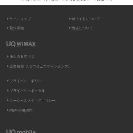
2015年12月(8)
無制限で利用できるポケット型Wi-Fiは？選び方や通信費を抑える方法も紹
2015年11月(6)
介
サイトマップ
当サイトについて
2015年10月(8)
ポケット型Wi-Fi（モバイルWi-Fi）とは？おススメする方の特徴や選び方を
動作環境
商標について
解説
2015年9月(8)
2015年8月(7)
即日受け取りできるポケット型Wi-Fiはある？すぐに使うための方法や注意
点も解説
2015年7月(9)
法人のお客さま
2015年6月(8)
企業情報（UQコミュニケーションズ）
ONU（光回線終端装置）とは？モデム・ルーター・ホームゲートウェイと
の違いを解説
2015年5月(7)
プライバシーポリシー
2015年4月(7)
ギガバイト（GB）とは？1GBの目安やギガが足りない時の対処法を紹介
プライバシーポータル
2015年3月(9)
ソーシャルメディアポリシー
Wi-Fi 6とは？Wi-Fi 5との違いやメリットと注意点、規格の種類も解説
2015年2月(7)
約款•利用規約
テザリングはWi-Fiとどう違う？接続方法や注意点を解説！
2015年1月(8)
2014年12月(8)
Wi-Fiを自宅に設置する方法は？必要なことやポイントも紹介