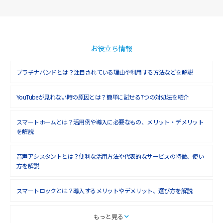
2018年12月(8)
2018年11月(5)
2018年10月(6)
お役立ち情報
2018年9月(5)
プラチナバンドとは？注目されている理由や利用する方法などを解説
2018年8月(4)
YouTubeが見れない時の原因とは？簡単に試せる7つの対処法を紹介
2018年7月(6)
2018年6月(6)
スマートホームとは？活用例や導入に必要なもの、メリット・デメリット
を解説
2018年5月(4)
音声アシスタントとは？便利な活用方法や代表的なサービスの特徴、使い
2018年4月(7)
方を解説
2018年3月(8)
スマートロックとは？導入するメリットやデメリット、選び方を解説
2018年2月(6)
2018年1月(5)
スマートテレビとは？特徴や選び方、使い方をわかりやすく解説
もっと見る