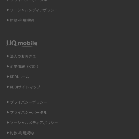
2015年3月(9)
ソーシャルメディアポリシー
Wi-Fi 6とは？Wi-Fi 5との違いやメリットと注意点、規格の種類も解説
2015年2月(7)
約款•利用規約
テザリングはWi-Fiとどう違う？接続方法や注意点を解説！
2015年1月(8)
2014年12月(8)
Wi-Fiを自宅に設置する方法は？必要なことやポイントも紹介
2014年11月(8)
法人のお客さま
光ファイバーとは？仕組みやメリット・デメリットを初心者向けにわかり
2014年10月(9)
やすく解説
企業情報（KDDI）
KDDIホーム
2014年9月(9)
ストリーミング再生とは？ダウンロードとの違いやメリット・デメリット
KDDIサイトマップ
を解説
2014年8月(7)
2014年7月(9)
プライバシーポリシー
6Gとはどんな通信技術？Beyond 5Gや実用化の課題などを解説
2014年6月(7)
プライバシーポータル
引っ越し費用の相場は？ひとり暮らしや家族の場合の目安や費用を抑える
2014年5月(7)
ソーシャルメディアポリシー
方法を解説
約款•利用規約
2014年4月(9)