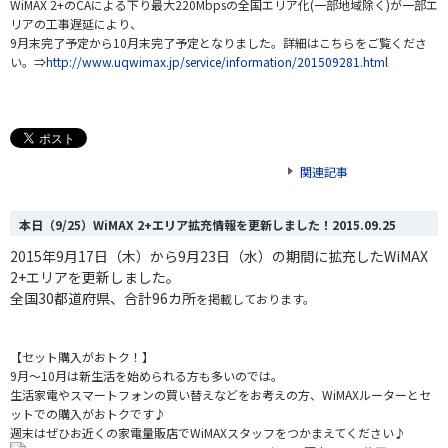
WiMAX 2+のCAによる下り最大220Mbpsの全国エリア化(一部地域除く)が一部エ
リアの工事遅延により、
9月末完了予定から10月末完了予定となりました。詳細はこちらをご覧くださ
い。⇒
http://www.uqwimax.jp/service/information/201509281.html
関連記事
本日（9/25）WiMAX 2+エリア拡充情報を更新しました！
2015.09.25
2015年9月17日（木）から9月23日（水）の期間に
拡充したWiMAX
2+エリアを更新しました。
全国30都道府県、合計96カ所
を掲載しております。
【セット購入がおトク！】
9月～10月は新生活を始められる方も多いのでは。
生活家電やスマートフォンの買い替えなどをお考えの方、WiMAXルーターとセ
ットでの購入がおトクです♪
週末はぜひお近くの家電量販店でWiMAXスタッフをつかまえてください♪