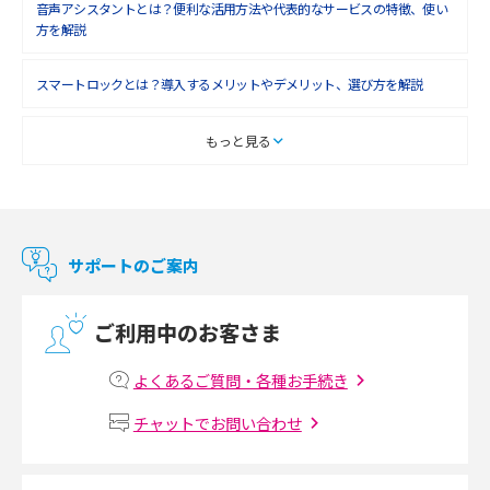
音声アシスタントとは？便利な活用方法や代表的なサービスの特徴、使い
2018年4月(7)
方を解説
2018年3月(8)
スマートロックとは？導入するメリットやデメリット、選び方を解説
2018年2月(6)
2018年1月(5)
スマートテレビとは？特徴や選び方、使い方をわかりやすく解説
もっと見る
2017年12月(9)
Chromecast（クロームキャスト）とは？接続方法や基本的な使い方を解説
2017年11月(4)
マンションで使えるWi-Fiは？種類ごとの特徴や選び方を紹介
2017年10月(4)
サポートのご案内
2017年9月(6)
光回線の速度の目安は？測定方法や遅い時の対策方法も紹介
ご利用中のお客さま
2017年8月(4)
マンションで光回線の利用を始める手順は？設備状況の確認方法も解説
2017年7月(6)
よくあるご質問・各種お手続き
Wi-Fiルーターの設定方法をわかりやすく解説！事前に準備すべきものも紹
2017年6月(6)
チャットでお問い合わせ
介
2017年5月(5)
無線LANとは？メリット・デメリットや接続方法を解説