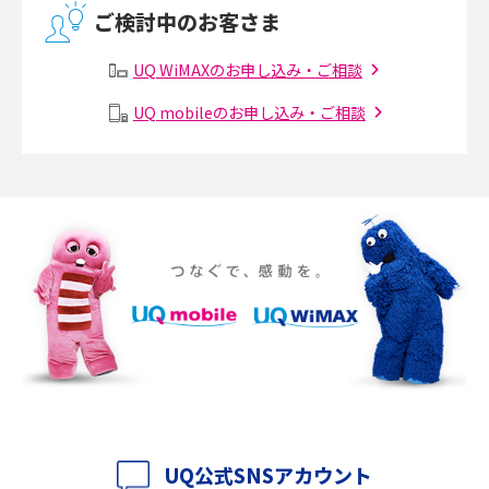
2017年4月(8)
ご検討中のお客さま
2017年3月(9)
有線LANとは？無線LANとの違いやメリット・デメリットを解説
UQ WiMAXのお申し込み・ご相談
2017年2月(7)
メッシュWi-Fiとは？仕組みやメリット・デメリット、中継機との違いを解
UQ mobileのお申し込み・ご相談
2017年1月(6)
説
2016年12月(5)
ポケット型Wi-Fiの使い方は？基本的な手順やつながらない時の対処法を紹
介
2016年11月(7)
2016年10月(8)
ポケット型Wi-Fiをレンタルするメリットとは？選び方や向いている方の特
徴も紹介
2016年9月(8)
2016年8月(12)
持ち運びできるポケット型Wi-Fiのおススメの選び方は？メリット・デメリ
ットも紹介
2016年7月(7)
2016年6月(5)
ポケット型Wi-Fiはクレカなしでも利用できる？口座振替の方法や注意点も
解説
2016年5月(2)
UQ公式SNSアカウント
ポケット型Wi-Fiとは？通信の仕組みやメリット・デメリットを解説
2016年4月(3)