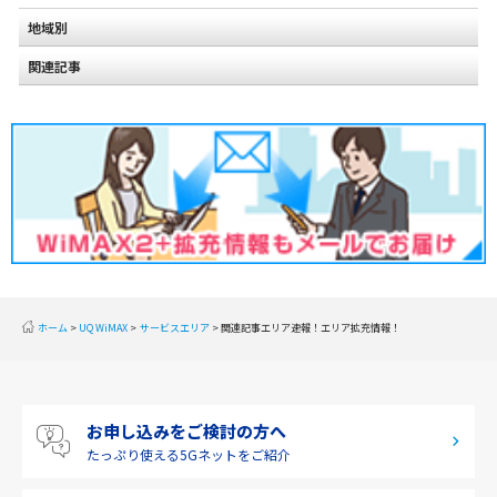
地域別
関連記事
北海道
2020年2月(2)
東北
2020年1月(2)
関東
2019年12月(2)
甲信越
2019年11月(2)
北陸
2019年10月(1)
東海
2019年9月(1)
近畿
ホーム
UQ WiMAX
サービスエリア
関連記事エリア速報！エリア拡充情報！
2019年8月(2)
中国
2019年7月(2)
四国
お申し込みをご検討の方へ
2019年6月(1)
九州・沖縄
たっぷり使える
5Gネットをご紹介
2019年5月(1)