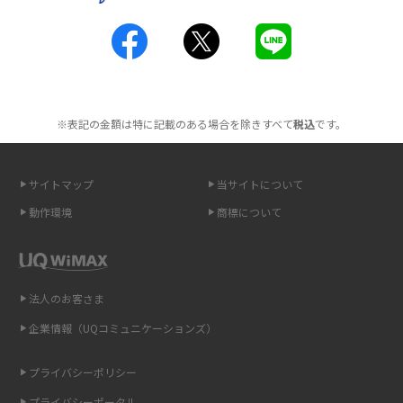
2016年3月(8)
工事不要！置くだけWi-Fiの特徴は？メリット・デメリットや選び方を解説
2016年2月(6)
ポケット型Wi-Fiを月額なしで利用できるのはなぜ？メリット・デメリット
2016年1月(7)
も紹介
※表記の金額は特に記載のある場合を除きすべて
税込
です。
2015年12月(8)
無制限で利用できるポケット型Wi-Fiは？選び方や通信費を抑える方法も紹
2015年11月(6)
介
サイトマップ
当サイトについて
2015年10月(8)
ポケット型Wi-Fi（モバイルWi-Fi）とは？おススメする方の特徴や選び方を
動作環境
商標について
解説
2015年9月(8)
2015年8月(7)
即日受け取りできるポケット型Wi-Fiはある？すぐに使うための方法や注意
点も解説
2015年7月(9)
法人のお客さま
2015年6月(8)
企業情報（UQコミュニケーションズ）
ONU（光回線終端装置）とは？モデム・ルーター・ホームゲートウェイと
の違いを解説
2015年5月(7)
プライバシーポリシー
2015年4月(7)
ギガバイト（GB）とは？1GBの目安やギガが足りない時の対処法を紹介
プライバシーポータル