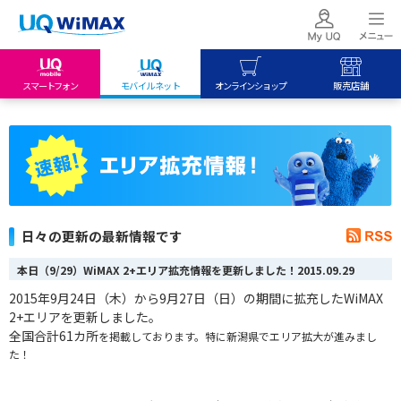
スマートフォン
モバイルネット
オンラインショップ
販売店舗
my UQ WiMAX
UQ mobile
UQ mobile
UQ WiMAX ご契約の方
オンラインショップ
販売店舗
My UQ mobile
UQ WiMAX
UQ WiMAX
UQ mobile ご契約の方
オンラインショップ
販売店舗
UQ mobile
日々の更新の最新情報です
データチャージサイト
本日（9/29）WiMAX 2+エリア拡充情報を更新しました！
2015.09.29
2015年9月24日（木）から9月27日（日）の期間に拡充したWiMAX
2+エリアを更新しました。
全国合計61カ所
を掲載しております。特に新潟県でエリア拡大が進みまし
た！