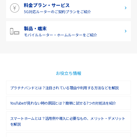
料金プラン・サービス
2019年4月(1)
5G対応ルーターの
ご契約プランをご紹介
2019年3月(9)
2019年2月(7)
製品・端末
モバイルルーター・
ホームルーターをご紹介
2019年1月(6)
2018年12月(8)
2018年11月(5)
2018年10月(6)
お役立ち情報
2018年9月(5)
プラチナバンドとは？注目されている理由や利用する方法などを解説
2018年8月(4)
YouTubeが見れない時の原因とは？簡単に試せる7つの対処法を紹介
2018年7月(6)
2018年6月(6)
スマートホームとは？活用例や導入に必要なもの、メリット・デメリット
を解説
2018年5月(4)