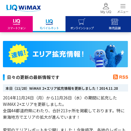
スマートフォン
モバイルネット
オンラインショップ
販売店舗
my UQ WiMAX
UQ mobile
UQ mobile
UQ WiMAX ご契約の方
オンラインショップ
販売店舗
My UQ mobile
UQ WiMAX
UQ WiMAX
UQ mobile ご契約の方
オンラインショップ
販売店舗
UQ mobile
日々の更新の最新情報です
データチャージサイト
本日（11/28）WiMAX 2+エリア拡充情報を更新しました！
2014.11.28
2014年11月24日（月）から11月26日（水）の期間に拡充した
WiMAX 2+エリアを更新しました。
全国44都道府県にわたり、合計213
ヶ
所を掲載しております。特に
東海地方でエリアの拡大が進んでいます！
愛知のエリアレポートを公開しました！今後順次、各地のレポート