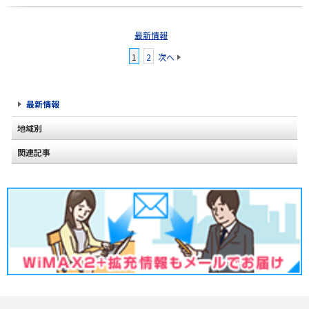
最新情報
1
2
次へ
最新情報
地域別
関連記事
北海道
2020年2月(2)
東北
2020年1月(2)
関東
2019年12月(2)
甲信越
2019年11月(2)
北陸
2019年10月(1)
東海
2019年9月(1)
近畿