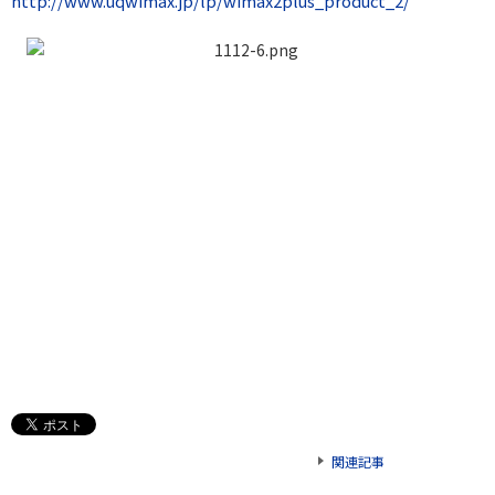
http://www.uqwimax.jp/lp/wimax2plus_product_2/
関連記事