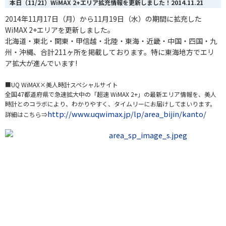
本日（11/21）WiMAX 2+エリア拡充情報を更新しました！
2014.11.21
2014年11月17日（月）から11月19日（水）の期間に拡充した
WiMAX 2+エリアを更新しました。
北海道・東北・関東・甲信越・北陸・東海
・
近畿・中国・四国・九
州・沖縄、合計211
ヶ
所を掲載しております。
特に東海地方でエリ
ア拡大が進んでいます!
■UQ WiMAX×美人時計スペシャルサイト
全国47都道府県で急速拡大中の「超速 WiMAX 2+」の最新エリア情報を、美人
時計とのコラボにより、わかりやすく、タイムリーにお届けしてまいります。
http://www.uqwimax.jp/lp/area_bijin/kanto/
詳細はこちら⇒