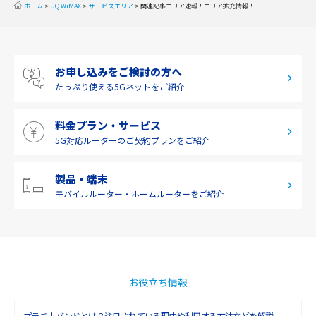
ホーム
UQ WiMAX
サービスエリア
関連記事エリア速報！エリア拡充情報！
2019年8月(2)
中国
2019年7月(2)
四国
お申し込みをご検討の方へ
2019年6月(1)
九州・沖縄
たっぷり使える
5Gネットをご紹介
2019年5月(1)
料金プラン・サービス
2019年4月(1)
5G対応ルーターの
ご契約プランをご紹介
2019年3月(9)
2019年2月(7)
製品・端末
モバイルルーター・
ホームルーターをご紹介
2019年1月(6)
2018年12月(8)
2018年11月(5)
2018年10月(6)
お役立ち情報
2018年9月(5)
プラチナバンドとは？注目されている理由や利用する方法などを解説