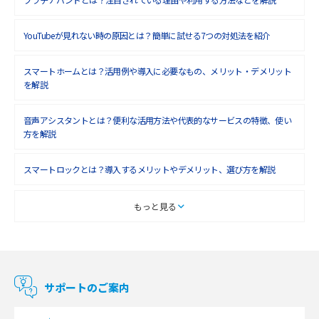
2018年8月(4)
YouTubeが見れない時の原因とは？簡単に試せる7つの対処法を紹介
2018年7月(6)
2018年6月(6)
スマートホームとは？活用例や導入に必要なもの、メリット・デメリット
を解説
2018年5月(4)
音声アシスタントとは？便利な活用方法や代表的なサービスの特徴、使い
2018年4月(7)
方を解説
2018年3月(8)
スマートロックとは？導入するメリットやデメリット、選び方を解説
2018年2月(6)
2018年1月(5)
スマートテレビとは？特徴や選び方、使い方をわかりやすく解説
もっと見る
2017年12月(9)
Chromecast（クロームキャスト）とは？接続方法や基本的な使い方を解説
2017年11月(4)
マンションで使えるWi-Fiは？種類ごとの特徴や選び方を紹介
2017年10月(4)
サポートのご案内
2017年9月(6)
光回線の速度の目安は？測定方法や遅い時の対策方法も紹介