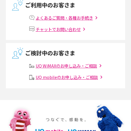
ご利用中のお客さま
2017年8月(4)
マンションで光回線の利用を始める手順は？設備状況の確認方法も解説
2017年7月(6)
よくあるご質問・各種お手続き
Wi-Fiルーターの設定方法をわかりやすく解説！事前に準備すべきものも紹
2017年6月(6)
チャットでお問い合わせ
介
2017年5月(5)
無線LANとは？メリット・デメリットや接続方法を解説
2017年4月(8)
ご検討中のお客さま
2017年3月(9)
有線LANとは？無線LANとの違いやメリット・デメリットを解説
UQ WiMAXのお申し込み・ご相談
2017年2月(7)
メッシュWi-Fiとは？仕組みやメリット・デメリット、中継機との違いを解
UQ mobileのお申し込み・ご相談
2017年1月(6)
説
2016年12月(5)
ポケット型Wi-Fiの使い方は？基本的な手順やつながらない時の対処法を紹
介
2016年11月(7)
2016年10月(8)
ポケット型Wi-Fiをレンタルするメリットとは？選び方や向いている方の特
徴も紹介
2016年9月(8)