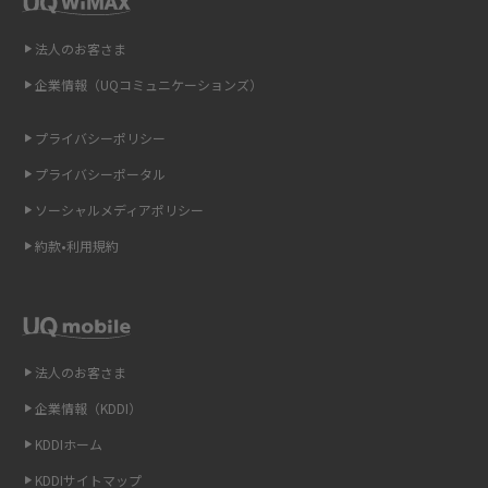
2015年8月(7)
即日受け取りできるポケット型Wi-Fiはある？すぐに使うための方法や注意
点も解説
2015年7月(9)
法人のお客さま
2015年6月(8)
企業情報（UQコミュニケーションズ）
ONU（光回線終端装置）とは？モデム・ルーター・ホームゲートウェイと
の違いを解説
2015年5月(7)
プライバシーポリシー
2015年4月(7)
ギガバイト（GB）とは？1GBの目安やギガが足りない時の対処法を紹介
プライバシーポータル
2015年3月(9)
ソーシャルメディアポリシー
Wi-Fi 6とは？Wi-Fi 5との違いやメリットと注意点、規格の種類も解説
2015年2月(7)
約款•利用規約
テザリングはWi-Fiとどう違う？接続方法や注意点を解説！
2015年1月(8)
2014年12月(8)
Wi-Fiを自宅に設置する方法は？必要なことやポイントも紹介
2014年11月(8)
法人のお客さま
光ファイバーとは？仕組みやメリット・デメリットを初心者向けにわかり
2014年10月(9)
やすく解説
企業情報（KDDI）
KDDIホーム
2014年9月(9)
ストリーミング再生とは？ダウンロードとの違いやメリット・デメリット
KDDIサイトマップ
を解説
2014年8月(7)