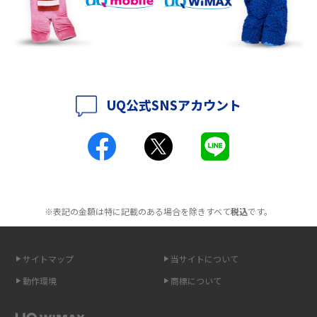
2016年8月(12)
持ち運びできるポケット型Wi-Fiのおススメの選び方は？メリット・デメリ
ットも紹介
2016年7月(7)
2016年6月(5)
ポケット型Wi-Fiはクレカなしでも利用できる？口座振替の方法や注意点も
解説
2016年5月(2)
UQ公式SNSアカウント
ポケット型Wi-Fiとは？通信の仕組みやメリット・デメリットを解説
2016年4月(3)
2016年3月(8)
工事不要！置くだけWi-Fiの特徴は？メリット・デメリットや選び方を解説
2016年2月(6)
ポケット型Wi-Fiを月額なしで利用できるのはなぜ？メリット・デメリット
2016年1月(7)
も紹介
※表記の金額は特に記載のある場合を除きすべて
税込
です。
2015年12月(8)
無制限で利用できるポケット型Wi-Fiは？選び方や通信費を抑える方法も紹
2015年11月(6)
介
サイトマップ
当サイトについて
2015年10月(8)
ポケット型Wi-Fi（モバイルWi-Fi）とは？おススメする方の特徴や選び方を
動作環境
商標について
解説
2015年9月(8)