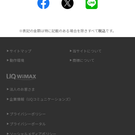
工事不要！置くだけWi-Fiの特徴は？メリット・デメリットや選び方を解説
2016年2月(6)
ポケット型Wi-Fiを月額なしで利用できるのはなぜ？メリット・デメリット
2016年1月(7)
も紹介
※表記の金額は特に記載のある場合を除きすべて
税込
です。
2015年12月(8)
無制限で利用できるポケット型Wi-Fiは？選び方や通信費を抑える方法も紹
2015年11月(6)
介
サイトマップ
当サイトについて
2015年10月(8)
ポケット型Wi-Fi（モバイルWi-Fi）とは？おススメする方の特徴や選び方を
動作環境
商標について
解説
2015年9月(8)
2015年8月(7)
即日受け取りできるポケット型Wi-Fiはある？すぐに使うための方法や注意
点も解説
2015年7月(9)
法人のお客さま
2015年6月(8)
企業情報（UQコミュニケーションズ）
ONU（光回線終端装置）とは？モデム・ルーター・ホームゲートウェイと
の違いを解説
2015年5月(7)
プライバシーポリシー
2015年4月(7)
ギガバイト（GB）とは？1GBの目安やギガが足りない時の対処法を紹介
プライバシーポータル
2015年3月(9)
ソーシャルメディアポリシー