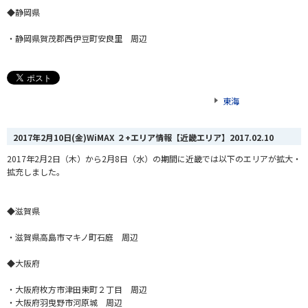
◆静岡県
・静岡県賀茂郡西伊豆町安良里 周辺
東海
2017年2月10日(金)WiMAX ２+エリア情報【近畿エリア】
2017.02.10
2017年2月2日（木）から2月8日（水）の期間に近畿では以下のエリアが拡大・
拡充しました。
◆滋賀県
・滋賀県高島市マキノ町石庭 周辺
◆大阪府
・大阪府枚方市津田東町２丁目 周辺
・大阪府羽曳野市河原城 周辺