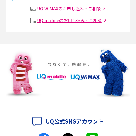
2017年3月(9)
有線LANとは？無線LANとの違いやメリット・デメリットを解説
UQ WiMAXのお申し込み・ご相談
2017年2月(7)
メッシュWi-Fiとは？仕組みやメリット・デメリット、中継機との違いを解
UQ mobileのお申し込み・ご相談
2017年1月(6)
説
2016年12月(5)
ポケット型Wi-Fiの使い方は？基本的な手順やつながらない時の対処法を紹
介
2016年11月(7)
2016年10月(8)
ポケット型Wi-Fiをレンタルするメリットとは？選び方や向いている方の特
徴も紹介
2016年9月(8)
2016年8月(12)
持ち運びできるポケット型Wi-Fiのおススメの選び方は？メリット・デメリ
ットも紹介
2016年7月(7)
2016年6月(5)
ポケット型Wi-Fiはクレカなしでも利用できる？口座振替の方法や注意点も
解説
2016年5月(2)
UQ公式SNSアカウント
ポケット型Wi-Fiとは？通信の仕組みやメリット・デメリットを解説
2016年4月(3)
2016年3月(8)