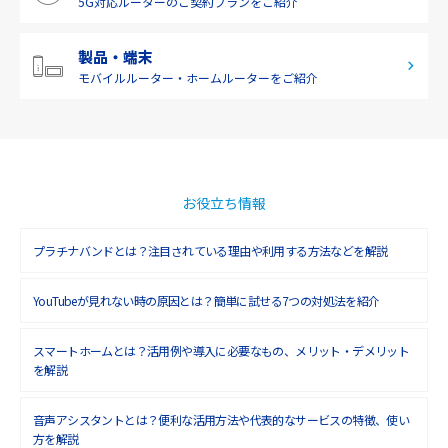
5G対応ルーターの
ご契約プランをご紹介
2019年3月(9)
2019年2月(7)
製品・端末
モバイルルーター・
ホームルーターをご紹介
2019年1月(6)
2018年12月(8)
2018年11月(5)
2018年10月(6)
お役立ち情報
2018年9月(5)
プラチナバンドとは？注目されている理由や利用する方法などを解説
2018年8月(4)
YouTubeが見れない時の原因とは？簡単に試せる7つの対処法を紹介
2018年7月(6)
2018年6月(6)
スマートホームとは？活用例や導入に必要なもの、メリット・デメリット
を解説
2018年5月(4)
音声アシスタントとは？便利な活用方法や代表的なサービスの特徴、使い
2018年4月(7)
方を解説