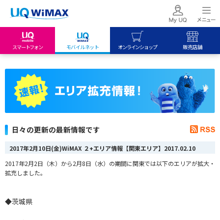
スマートフォン
モバイルネット
オンラインショップ
販売店舗
my UQ WiMAX
UQ mobile
UQ mobile
UQ WiMAX ご契約の方
オンラインショップ
販売店舗
My UQ mobile
UQ WiMAX
UQ WiMAX
UQ mobile ご契約の方
オンラインショップ
販売店舗
UQ mobile
日々の更新の最新情報です
データチャージサイト
2017年2月10日(金)WiMAX ２+エリア情報【関東エリア】
2017.02.10
2017年2月2日（木）から2月8日（水）の期間に関東では以下のエリアが拡大・
拡充しました。
◆茨城県