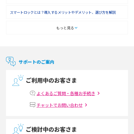
2018年3月(8)
スマートロックとは？導入するメリットやデメリット、選び方を解説
2018年2月(6)
2018年1月(5)
スマートテレビとは？特徴や選び方、使い方をわかりやすく解説
もっと見る
2017年12月(9)
Chromecast（クロームキャスト）とは？接続方法や基本的な使い方を解説
2017年11月(4)
マンションで使えるWi-Fiは？種類ごとの特徴や選び方を紹介
2017年10月(4)
サポートのご案内
2017年9月(6)
光回線の速度の目安は？測定方法や遅い時の対策方法も紹介
ご利用中のお客さま
2017年8月(4)
マンションで光回線の利用を始める手順は？設備状況の確認方法も解説
2017年7月(6)
よくあるご質問・各種お手続き
Wi-Fiルーターの設定方法をわかりやすく解説！事前に準備すべきものも紹
2017年6月(6)
チャットでお問い合わせ
介
2017年5月(5)
無線LANとは？メリット・デメリットや接続方法を解説
2017年4月(8)
ご検討中のお客さま