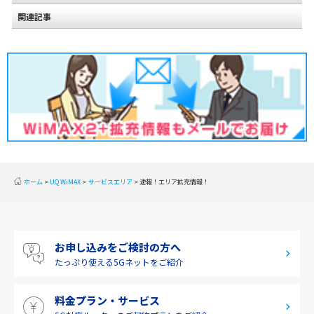
関連記事
北海道
2020年2月(2)
東北
2020年1月(2)
関東
2019年12月(2)
甲信越
2019年11月(2)
北陸
2019年10月(1)
東海
2019年9月(1)
近畿
ホーム
UQ WiMAX
サービスエリア
速報！エリア拡充情報！
2019年8月(2)
中国
2019年7月(2)
四国
お申し込みをご検討の方へ
2019年6月(1)
九州・沖縄
たっぷり使える
5Gネットをご紹介
2019年5月(1)
料金プラン・サービス
2019年4月(1)