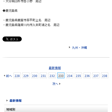
・大分県臼杵市吉小野 周辺
◆鹿児島県
・鹿児島県鹿屋市吾平町上名 周辺
・鹿児島県薩摩川内市入来町浦之名 周辺
九州・沖縄
最新情報
前へ
228
229
230
231
232
233
234
235
236
237
238
次へ
最新情報
地域別