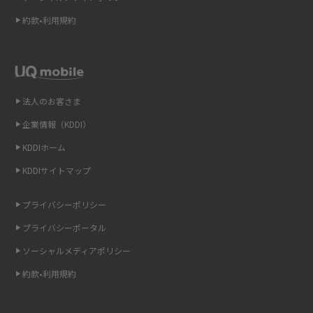
Wi-Fi 6とは？Wi-Fi 5との違いやメリットと注意点、規格の種類も解説
2015年2月(7)
約款•利用規約
テザリングはWi-Fiとどう違う？接続方法や注意点を解説！
2015年1月(8)
2014年12月(8)
Wi-Fiを自宅に設置する方法は？必要なことやポイントも紹介
2014年11月(8)
法人のお客さま
光ファイバーとは？仕組みやメリット・デメリットを初心者向けにわかり
2014年10月(9)
やすく解説
企業情報（KDDI）
KDDIホーム
2014年9月(9)
ストリーミング再生とは？ダウンロードとの違いやメリット・デメリット
KDDIサイトマップ
を解説
2014年8月(7)
2014年7月(9)
プライバシーポリシー
6Gとはどんな通信技術？Beyond 5Gや実用化の課題などを解説
2014年6月(7)
プライバシーポータル
引っ越し費用の相場は？ひとり暮らしや家族の場合の目安や費用を抑える
2014年5月(7)
ソーシャルメディアポリシー
方法を解説
約款•利用規約
2014年4月(9)
スマホがWi-Fiにつながらない原因は？すぐに試せる対処法も紹介！
2014年3月(9)