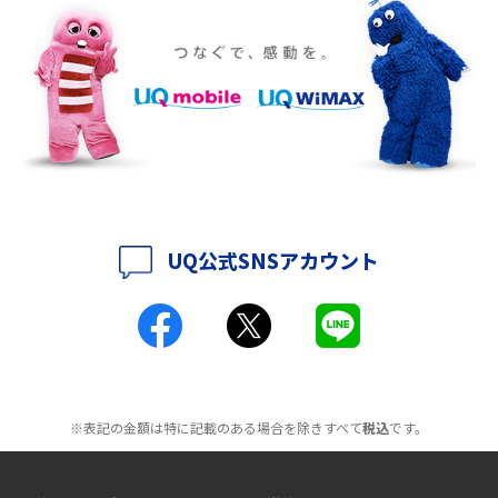
2016年10月(8)
ポケット型Wi-Fiをレンタルするメリットとは？選び方や向いている方の特
徴も紹介
2016年9月(8)
2016年8月(12)
持ち運びできるポケット型Wi-Fiのおススメの選び方は？メリット・デメリ
ットも紹介
2016年7月(7)
2016年6月(5)
ポケット型Wi-Fiはクレカなしでも利用できる？口座振替の方法や注意点も
解説
2016年5月(2)
UQ公式SNSアカウント
ポケット型Wi-Fiとは？通信の仕組みやメリット・デメリットを解説
2016年4月(3)
2016年3月(8)
工事不要！置くだけWi-Fiの特徴は？メリット・デメリットや選び方を解説
2016年2月(6)
ポケット型Wi-Fiを月額なしで利用できるのはなぜ？メリット・デメリット
2016年1月(7)
も紹介
※表記の金額は特に記載のある場合を除きすべて
税込
です。
2015年12月(8)
無制限で利用できるポケット型Wi-Fiは？選び方や通信費を抑える方法も紹
2015年11月(6)
介