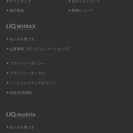
サイトマップ
当サイトについて
2015年10月(8)
ポケット型Wi-Fi（モバイルWi-Fi）とは？おススメする方の特徴や選び方を
動作環境
商標について
解説
2015年9月(8)
2015年8月(7)
即日受け取りできるポケット型Wi-Fiはある？すぐに使うための方法や注意
点も解説
2015年7月(9)
法人のお客さま
2015年6月(8)
企業情報（UQコミュニケーションズ）
ONU（光回線終端装置）とは？モデム・ルーター・ホームゲートウェイと
の違いを解説
2015年5月(7)
プライバシーポリシー
2015年4月(7)
ギガバイト（GB）とは？1GBの目安やギガが足りない時の対処法を紹介
プライバシーポータル
2015年3月(9)
ソーシャルメディアポリシー
Wi-Fi 6とは？Wi-Fi 5との違いやメリットと注意点、規格の種類も解説
2015年2月(7)
約款•利用規約
テザリングはWi-Fiとどう違う？接続方法や注意点を解説！
2015年1月(8)
2014年12月(8)
Wi-Fiを自宅に設置する方法は？必要なことやポイントも紹介
2014年11月(8)
法人のお客さま
光ファイバーとは？仕組みやメリット・デメリットを初心者向けにわかり