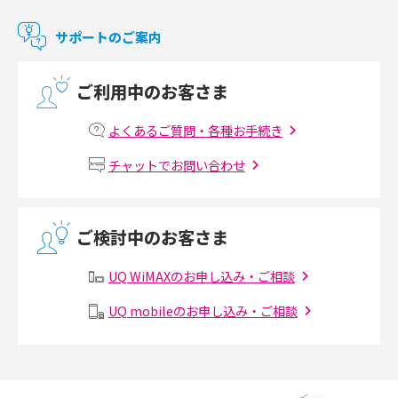
マンションで使えるWi-Fiは？種類ごとの特徴や選び方を紹介
2017年10月(4)
サポートのご案内
2017年9月(6)
光回線の速度の目安は？測定方法や遅い時の対策方法も紹介
ご利用中のお客さま
2017年8月(4)
マンションで光回線の利用を始める手順は？設備状況の確認方法も解説
2017年7月(6)
よくあるご質問・各種お手続き
Wi-Fiルーターの設定方法をわかりやすく解説！事前に準備すべきものも紹
2017年6月(6)
チャットでお問い合わせ
介
2017年5月(5)
無線LANとは？メリット・デメリットや接続方法を解説
2017年4月(8)
ご検討中のお客さま
2017年3月(9)
有線LANとは？無線LANとの違いやメリット・デメリットを解説
UQ WiMAXのお申し込み・ご相談
2017年2月(7)
メッシュWi-Fiとは？仕組みやメリット・デメリット、中継機との違いを解
UQ mobileのお申し込み・ご相談
2017年1月(6)
説
2016年12月(5)
ポケット型Wi-Fiの使い方は？基本的な手順やつながらない時の対処法を紹
介
2016年11月(7)