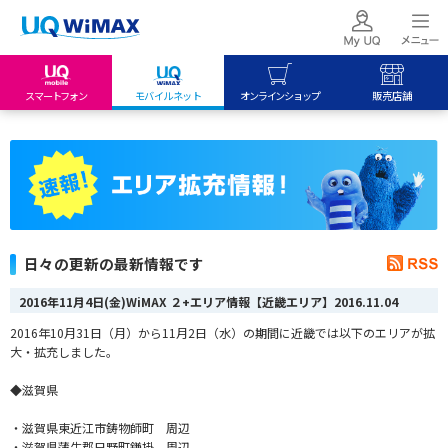
スマートフォン
モバイルネット
オンラインショップ
販売店舗
my UQ WiMAX
UQ mobile
UQ mobile
UQ WiMAX ご契約の方
オンラインショップ
販売店舗
My UQ mobile
UQ WiMAX
UQ WiMAX
UQ mobile ご契約の方
オンラインショップ
販売店舗
UQ mobile
日々の更新の最新情報です
データチャージサイト
2016年11月4日(金)WiMAX ２+エリア情報【近畿エリア】
2016.11.04
2016年10月31日（月）から11月2日（水）の期間に近畿では以下のエリアが拡
大・拡充しました。
◆滋賀県
・滋賀県東近江市鋳物師町 周辺
・滋賀県蒲生郡日野町鎌掛 周辺