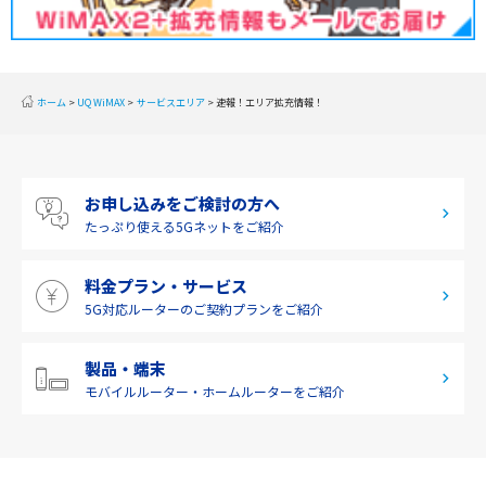
2019年11月(2)
北陸
2019年10月(1)
東海
2019年9月(1)
近畿
ホーム
UQ WiMAX
サービスエリア
速報！エリア拡充情報！
2019年8月(2)
中国
2019年7月(2)
四国
お申し込みをご検討の方へ
2019年6月(1)
九州・沖縄
たっぷり使える
5Gネットをご紹介
2019年5月(1)
料金プラン・サービス
2019年4月(1)
5G対応ルーターの
ご契約プランをご紹介
2019年3月(9)
2019年2月(7)
製品・端末
モバイルルーター・
ホームルーターをご紹介
2019年1月(6)
2018年12月(8)
2018年11月(5)