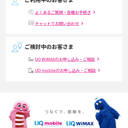
マンションで光回線の利用を始める手順は？設備状況の確認方法も解説
2017年7月(6)
よくあるご質問・各種お手続き
Wi-Fiルーターの設定方法をわかりやすく解説！事前に準備すべきものも紹
2017年6月(6)
チャットでお問い合わせ
介
2017年5月(5)
無線LANとは？メリット・デメリットや接続方法を解説
2017年4月(8)
ご検討中のお客さま
2017年3月(9)
有線LANとは？無線LANとの違いやメリット・デメリットを解説
UQ WiMAXのお申し込み・ご相談
2017年2月(7)
メッシュWi-Fiとは？仕組みやメリット・デメリット、中継機との違いを解
UQ mobileのお申し込み・ご相談
2017年1月(6)
説
2016年12月(5)
ポケット型Wi-Fiの使い方は？基本的な手順やつながらない時の対処法を紹
介
2016年11月(7)
2016年10月(8)
ポケット型Wi-Fiをレンタルするメリットとは？選び方や向いている方の特
徴も紹介
2016年9月(8)
2016年8月(12)
持ち運びできるポケット型Wi-Fiのおススメの選び方は？メリット・デメリ