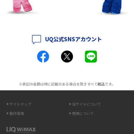
ットも紹介
2016年7月(7)
2016年6月(5)
ポケット型Wi-Fiはクレカなしでも利用できる？口座振替の方法や注意点も
解説
2016年5月(2)
UQ公式SNSアカウント
ポケット型Wi-Fiとは？通信の仕組みやメリット・デメリットを解説
2016年4月(3)
2016年3月(8)
工事不要！置くだけWi-Fiの特徴は？メリット・デメリットや選び方を解説
2016年2月(6)
ポケット型Wi-Fiを月額なしで利用できるのはなぜ？メリット・デメリット
2016年1月(7)
も紹介
※表記の金額は特に記載のある場合を除きすべて
税込
です。
2015年12月(8)
無制限で利用できるポケット型Wi-Fiは？選び方や通信費を抑える方法も紹
2015年11月(6)
介
サイトマップ
当サイトについて
2015年10月(8)
ポケット型Wi-Fi（モバイルWi-Fi）とは？おススメする方の特徴や選び方を
動作環境
商標について
解説
2015年9月(8)
2015年8月(7)
即日受け取りできるポケット型Wi-Fiはある？すぐに使うための方法や注意