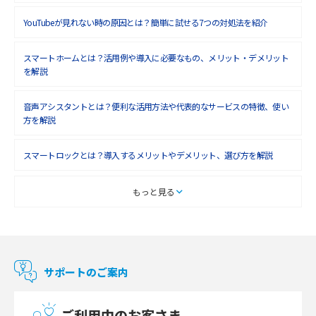
2018年8月(4)
YouTubeが見れない時の原因とは？簡単に試せる7つの対処法を紹介
2018年7月(6)
2018年6月(6)
スマートホームとは？活用例や導入に必要なもの、メリット・デメリット
を解説
2018年5月(4)
音声アシスタントとは？便利な活用方法や代表的なサービスの特徴、使い
2018年4月(7)
方を解説
2018年3月(8)
スマートロックとは？導入するメリットやデメリット、選び方を解説
2018年2月(6)
2018年1月(5)
スマートテレビとは？特徴や選び方、使い方をわかりやすく解説
もっと見る
2017年12月(9)
Chromecast（クロームキャスト）とは？接続方法や基本的な使い方を解説
2017年11月(4)
マンションで使えるWi-Fiは？種類ごとの特徴や選び方を紹介
2017年10月(4)
サポートのご案内
2017年9月(6)
光回線の速度の目安は？測定方法や遅い時の対策方法も紹介
ご利用中のお客さま
2017年8月(4)