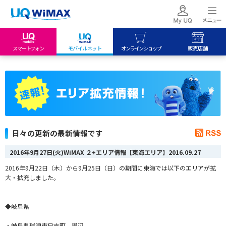
スマートフォン
モバイルネット
オンラインショップ
販売店舗
my UQ WiMAX
UQ mobile
UQ mobile
UQ WiMAX ご契約の方
オンラインショップ
販売店舗
My UQ mobile
UQ WiMAX
UQ WiMAX
UQ mobile ご契約の方
オンラインショップ
販売店舗
UQ mobile
日々の更新の最新情報です
データチャージサイト
2016年9月27日(火)WiMAX ２+エリア情報【東海エリア】
2016.09.27
2016年9月22日（木）から9月25日（日）の期間に東海では以下のエリアが拡
大・拡充しました。
◆岐阜県
・岐阜県瑞浪市日吉町 周辺