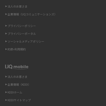
点も解説
2015年7月(9)
法人のお客さま
2015年6月(8)
企業情報（UQコミュニケーションズ）
ONU（光回線終端装置）とは？モデム・ルーター・ホームゲートウェイと
の違いを解説
2015年5月(7)
プライバシーポリシー
2015年4月(7)
ギガバイト（GB）とは？1GBの目安やギガが足りない時の対処法を紹介
プライバシーポータル
2015年3月(9)
ソーシャルメディアポリシー
Wi-Fi 6とは？Wi-Fi 5との違いやメリットと注意点、規格の種類も解説
2015年2月(7)
約款•利用規約
テザリングはWi-Fiとどう違う？接続方法や注意点を解説！
2015年1月(8)
2014年12月(8)
Wi-Fiを自宅に設置する方法は？必要なことやポイントも紹介
2014年11月(8)
法人のお客さま
光ファイバーとは？仕組みやメリット・デメリットを初心者向けにわかり
2014年10月(9)
やすく解説
企業情報（KDDI）
KDDIホーム
2014年9月(9)
ストリーミング再生とは？ダウンロードとの違いやメリット・デメリット
KDDIサイトマップ
を解説
2014年8月(7)