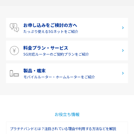
2019年8月(2)
中国
2019年7月(2)
四国
お申し込みをご検討の方へ
2019年6月(1)
九州・沖縄
たっぷり使える
5Gネットをご紹介
2019年5月(1)
料金プラン・サービス
2019年4月(1)
5G対応ルーターの
ご契約プランをご紹介
2019年3月(9)
2019年2月(7)
製品・端末
モバイルルーター・
ホームルーターをご紹介
2019年1月(6)
2018年12月(8)
2018年11月(5)
2018年10月(6)
お役立ち情報
2018年9月(5)
プラチナバンドとは？注目されている理由や利用する方法などを解説