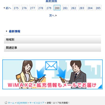
最新情報
前へ
275
276
277
278
279
280
281
282
283
284
285
次へ
最新情報
地域別
関連記事
北海道
2020年2月(2)
東北
2020年1月(2)
関東
2019年12月(2)
甲信越
2019年11月(2)
北陸
2019年10月(1)
東海
2019年9月(1)
近畿
ホーム
UQ WiMAX
サービスエリア
速報！エリア拡充情報！