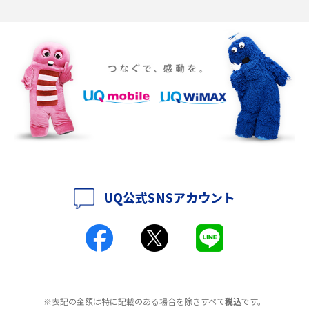
2016年12月(5)
ポケット型Wi-Fiの使い方は？基本的な手順やつながらない時の対処法を紹
介
2016年11月(7)
2016年10月(8)
ポケット型Wi-Fiをレンタルするメリットとは？選び方や向いている方の特
徴も紹介
2016年9月(8)
2016年8月(12)
持ち運びできるポケット型Wi-Fiのおススメの選び方は？メリット・デメリ
ットも紹介
2016年7月(7)
2016年6月(5)
ポケット型Wi-Fiはクレカなしでも利用できる？口座振替の方法や注意点も
解説
2016年5月(2)
UQ公式SNSアカウント
ポケット型Wi-Fiとは？通信の仕組みやメリット・デメリットを解説
2016年4月(3)
2016年3月(8)
工事不要！置くだけWi-Fiの特徴は？メリット・デメリットや選び方を解説
2016年2月(6)
ポケット型Wi-Fiを月額なしで利用できるのはなぜ？メリット・デメリット
2016年1月(7)
も紹介
※表記の金額は特に記載のある場合を除きすべて
税込
です。
2015年12月(8)