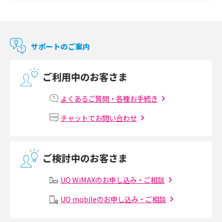
2017年12月(9)
Chromecast（クロームキャスト）とは？接続方法や基本的な使い方を解説
2017年11月(4)
マンションで使えるWi-Fiは？種類ごとの特徴や選び方を紹介
2017年10月(4)
サポートのご案内
2017年9月(6)
光回線の速度の目安は？測定方法や遅い時の対策方法も紹介
ご利用中のお客さま
2017年8月(4)
マンションで光回線の利用を始める手順は？設備状況の確認方法も解説
2017年7月(6)
よくあるご質問・各種お手続き
Wi-Fiルーターの設定方法をわかりやすく解説！事前に準備すべきものも紹
2017年6月(6)
チャットでお問い合わせ
介
2017年5月(5)
無線LANとは？メリット・デメリットや接続方法を解説
2017年4月(8)
ご検討中のお客さま
2017年3月(9)
有線LANとは？無線LANとの違いやメリット・デメリットを解説
UQ WiMAXのお申し込み・ご相談
2017年2月(7)
メッシュWi-Fiとは？仕組みやメリット・デメリット、中継機との違いを解
UQ mobileのお申し込み・ご相談
2017年1月(6)
説