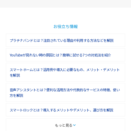
2018年12月(8)
2018年11月(5)
2018年10月(6)
お役立ち情報
2018年9月(5)
プラチナバンドとは？注目されている理由や利用する方法などを解説
2018年8月(4)
YouTubeが見れない時の原因とは？簡単に試せる7つの対処法を紹介
2018年7月(6)
2018年6月(6)
スマートホームとは？活用例や導入に必要なもの、メリット・デメリット
を解説
2018年5月(4)
音声アシスタントとは？便利な活用方法や代表的なサービスの特徴、使い
2018年4月(7)
方を解説
2018年3月(8)
スマートロックとは？導入するメリットやデメリット、選び方を解説
2018年2月(6)
2018年1月(5)
スマートテレビとは？特徴や選び方、使い方をわかりやすく解説
もっと見る