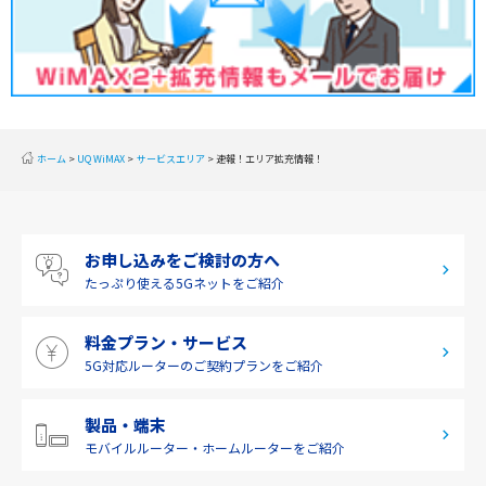
2019年12月(2)
甲信越
2019年11月(2)
北陸
2019年10月(1)
東海
2019年9月(1)
近畿
ホーム
UQ WiMAX
サービスエリア
速報！エリア拡充情報！
2019年8月(2)
中国
2019年7月(2)
四国
お申し込みをご検討の方へ
2019年6月(1)
九州・沖縄
たっぷり使える
5Gネットをご紹介
2019年5月(1)
料金プラン・サービス
2019年4月(1)
5G対応ルーターの
ご契約プランをご紹介
2019年3月(9)
2019年2月(7)
製品・端末
モバイルルーター・
ホームルーターをご紹介
2019年1月(6)