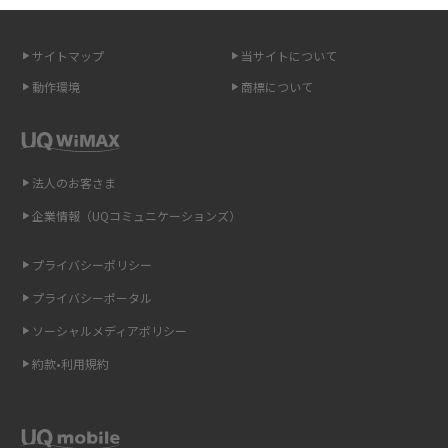
無制限で利用できるポケット型Wi-Fiは？選び方や通信費を抑える方法も紹
2015年11月(6)
介
サイトマップ
当サイトについて
2015年10月(8)
ポケット型Wi-Fi（モバイルWi-Fi）とは？おススメする方の特徴や選び方を
動作環境
商標について
解説
2015年9月(8)
2015年8月(7)
即日受け取りできるポケット型Wi-Fiはある？すぐに使うための方法や注意
点も解説
2015年7月(9)
法人のお客さま
2015年6月(8)
企業情報（UQコミュニケーションズ）
ONU（光回線終端装置）とは？モデム・ルーター・ホームゲートウェイと
の違いを解説
2015年5月(7)
プライバシーポリシー
2015年4月(7)
ギガバイト（GB）とは？1GBの目安やギガが足りない時の対処法を紹介
プライバシーポータル
2015年3月(9)
ソーシャルメディアポリシー
Wi-Fi 6とは？Wi-Fi 5との違いやメリットと注意点、規格の種類も解説
2015年2月(7)
約款•利用規約
テザリングはWi-Fiとどう違う？接続方法や注意点を解説！
2015年1月(8)
2014年12月(8)
Wi-Fiを自宅に設置する方法は？必要なことやポイントも紹介