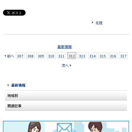
北陸
最新情報
前へ
307
308
309
310
311
312
313
314
315
316
317
次へ
最新情報
地域別
関連記事
北海道
2020年2月(2)
東北
2020年1月(2)
関東