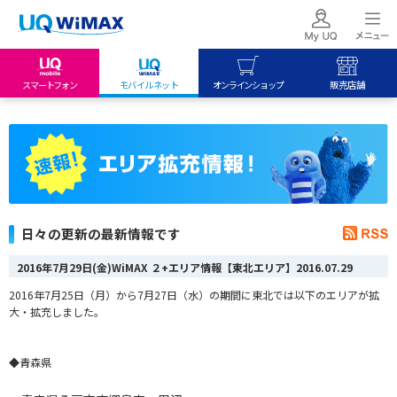
スマートフォン
モバイルネット
オンラインショップ
販売店舗
my UQ WiMAX
UQ mobile
UQ mobile
UQ WiMAX ご契約の方
オンラインショップ
販売店舗
My UQ mobile
UQ WiMAX
UQ WiMAX
UQ mobile ご契約の方
オンラインショップ
販売店舗
UQ mobile
日々の更新の最新情報です
データチャージサイト
2016年7月29日(金)WiMAX ２+エリア情報【東北エリア】
2016.07.29
2016年7月25日（月）から7月27日（水）の期間に東北では以下のエリアが拡
大・拡充しました。
◆青森県