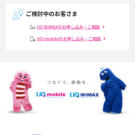
無線LANとは？メリット・デメリットや接続方法を解説
2017年4月(8)
ご検討中のお客さま
2017年3月(9)
有線LANとは？無線LANとの違いやメリット・デメリットを解説
UQ WiMAXのお申し込み・ご相談
2017年2月(7)
メッシュWi-Fiとは？仕組みやメリット・デメリット、中継機との違いを解
UQ mobileのお申し込み・ご相談
2017年1月(6)
説
2016年12月(5)
ポケット型Wi-Fiの使い方は？基本的な手順やつながらない時の対処法を紹
介
2016年11月(7)
2016年10月(8)
ポケット型Wi-Fiをレンタルするメリットとは？選び方や向いている方の特
徴も紹介
2016年9月(8)
2016年8月(12)
持ち運びできるポケット型Wi-Fiのおススメの選び方は？メリット・デメリ
ットも紹介
2016年7月(7)
2016年6月(5)
ポケット型Wi-Fiはクレカなしでも利用できる？口座振替の方法や注意点も
解説
2016年5月(2)