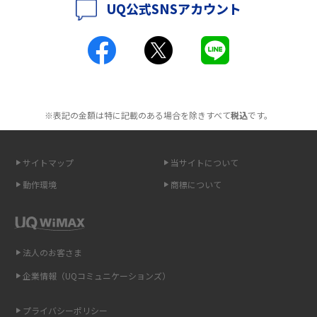
UQ公式SNSアカウント
ポケット型Wi-Fiとは？通信の仕組みやメリット・デメリットを解説
2016年4月(3)
2016年3月(8)
工事不要！置くだけWi-Fiの特徴は？メリット・デメリットや選び方を解説
2016年2月(6)
ポケット型Wi-Fiを月額なしで利用できるのはなぜ？メリット・デメリット
2016年1月(7)
も紹介
※表記の金額は特に記載のある場合を除きすべて
税込
です。
2015年12月(8)
無制限で利用できるポケット型Wi-Fiは？選び方や通信費を抑える方法も紹
2015年11月(6)
介
サイトマップ
当サイトについて
2015年10月(8)
ポケット型Wi-Fi（モバイルWi-Fi）とは？おススメする方の特徴や選び方を
動作環境
商標について
解説
2015年9月(8)
2015年8月(7)
即日受け取りできるポケット型Wi-Fiはある？すぐに使うための方法や注意
点も解説
2015年7月(9)
法人のお客さま
2015年6月(8)
企業情報（UQコミュニケーションズ）
ONU（光回線終端装置）とは？モデム・ルーター・ホームゲートウェイと
の違いを解説
2015年5月(7)
プライバシーポリシー