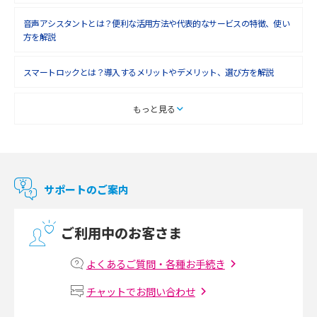
音声アシスタントとは？便利な活用方法や代表的なサービスの特徴、使い
2018年4月(7)
方を解説
2018年3月(8)
スマートロックとは？導入するメリットやデメリット、選び方を解説
2018年2月(6)
2018年1月(5)
スマートテレビとは？特徴や選び方、使い方をわかりやすく解説
もっと見る
2017年12月(9)
Chromecast（クロームキャスト）とは？接続方法や基本的な使い方を解説
2017年11月(4)
マンションで使えるWi-Fiは？種類ごとの特徴や選び方を紹介
2017年10月(4)
サポートのご案内
2017年9月(6)
光回線の速度の目安は？測定方法や遅い時の対策方法も紹介
ご利用中のお客さま
2017年8月(4)
マンションで光回線の利用を始める手順は？設備状況の確認方法も解説
2017年7月(6)
よくあるご質問・各種お手続き
Wi-Fiルーターの設定方法をわかりやすく解説！事前に準備すべきものも紹
2017年6月(6)
チャットでお問い合わせ
介
2017年5月(5)