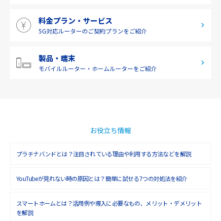
2019年5月(1)
料金プラン・サービス
2019年4月(1)
5G対応ルーターの
ご契約プランをご紹介
2019年3月(9)
2019年2月(7)
製品・端末
モバイルルーター・
ホームルーターをご紹介
2019年1月(6)
2018年12月(8)
2018年11月(5)
2018年10月(6)
お役立ち情報
2018年9月(5)
プラチナバンドとは？注目されている理由や利用する方法などを解説
2018年8月(4)
YouTubeが見れない時の原因とは？簡単に試せる7つの対処法を紹介
2018年7月(6)
2018年6月(6)
スマートホームとは？活用例や導入に必要なもの、メリット・デメリット
を解説
2018年5月(4)