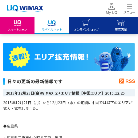
スマートフォン
モバイルネット
オンラインショップ
販売店舗
my UQ WiMAX
UQ mobile
UQ mobile
UQ WiMAX ご契約の方
オンラインショップ
販売店舗
My UQ mobile
UQ WiMAX
UQ WiMAX
UQ mobile ご契約の方
オンラインショップ
販売店舗
UQ mobile
日々の更新の最新情報です
データチャージサイト
2015年12月25日(金)WiMAX ２+エリア情報【中国エリア】
2015.12.25
2015年12月21日（月）から12月23日（水）の期間に中国では以下のエリアが
拡大・拡充しました。
◆広島県
・広島県三原市中之町６丁目 周辺