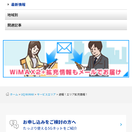
最新情報
地域別
関連記事
北海道
2020年2月(2)
東北
2020年1月(2)
関東
2019年12月(2)
甲信越
2019年11月(2)
北陸
2019年10月(1)
東海
2019年9月(1)
近畿
ホーム
UQ WiMAX
サービスエリア
速報！エリア拡充情報！
2019年8月(2)
中国
2019年7月(2)
四国
お申し込みをご検討の方へ
2019年6月(1)
九州・沖縄
たっぷり使える
5Gネットをご紹介