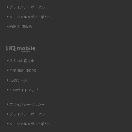
2015年4月(7)
ギガバイト（GB）とは？1GBの目安やギガが足りない時の対処法を紹介
プライバシーポータル
2015年3月(9)
ソーシャルメディアポリシー
Wi-Fi 6とは？Wi-Fi 5との違いやメリットと注意点、規格の種類も解説
2015年2月(7)
約款•利用規約
テザリングはWi-Fiとどう違う？接続方法や注意点を解説！
2015年1月(8)
2014年12月(8)
Wi-Fiを自宅に設置する方法は？必要なことやポイントも紹介
2014年11月(8)
法人のお客さま
光ファイバーとは？仕組みやメリット・デメリットを初心者向けにわかり
2014年10月(9)
やすく解説
企業情報（KDDI）
KDDIホーム
2014年9月(9)
ストリーミング再生とは？ダウンロードとの違いやメリット・デメリット
KDDIサイトマップ
を解説
2014年8月(7)
2014年7月(9)
プライバシーポリシー
6Gとはどんな通信技術？Beyond 5Gや実用化の課題などを解説
2014年6月(7)
プライバシーポータル
引っ越し費用の相場は？ひとり暮らしや家族の場合の目安や費用を抑える
2014年5月(7)
ソーシャルメディアポリシー
方法を解説