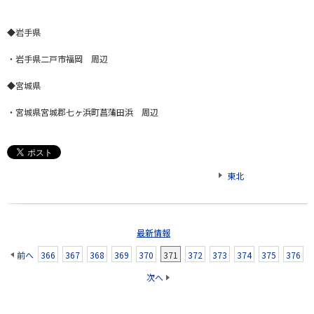
◆岩手県
・岩手県二戸市福岡 周辺
◆宮城県
・宮城県宮城郡七ヶ浜町菖蒲田浜 周辺
東北
最新情報
前へ
366
367
368
369
370
371
372
373
374
375
376
次へ