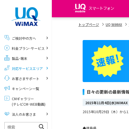
スマートフォン
my UQ WiMAX
トップページ
UQ WiMAX
UQ WiMAX ご契約の方
ご検討中の方へ
My UQ mobile
料金プラン･サービス
UQ mobile ご契約の方
製品･端末
UQ mobile
データチャージサイト
対応サービスエリア
お客さまサポート
キャンペーン一覧
日々の更新の最新情
CMギャラリー
2015年11月4日(水)Wi
(テレビCM･WEB動画)
2015年10月29日（木）
法人のお客さま
◆徳島県