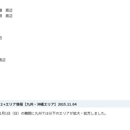
畑 周辺
間 周辺
辺
周辺
MAX ２+エリア情報【九州・沖縄エリア】
2015.11.04
から11月1日（日）の期間に九州では以下のエリアが拡大・拡充しました。