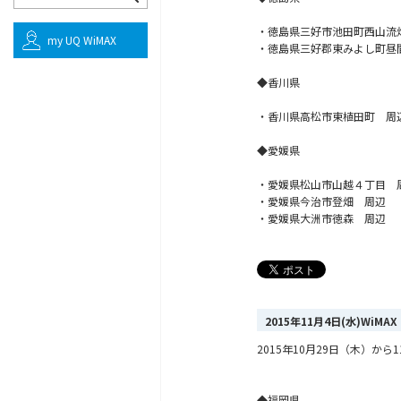
・徳島県三好市池田町西山流
my UQ WiMAX
・徳島県三好郡東みよし町昼
◆香川県
・香川県高松市東植田町 周
◆愛媛県
・愛媛県松山市山越４丁目 
・愛媛県今治市登畑 周辺
・愛媛県大洲市徳森 周辺
2015年11月4日(水)Wi
2015年10月29日（木）
◆福岡県