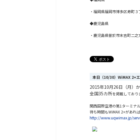
・福岡県福岡市博多区寿町３
◆鹿児島県
・鹿児島県曽於市末吉町二之
本日（10/30）WiMAX 
2015年10月26日（月
全国35カ所
を掲載しており
関西国際空港の第1ターミナル
待ち時間もWiMAX 2+があ
http://www.uqwimax.jp/serv