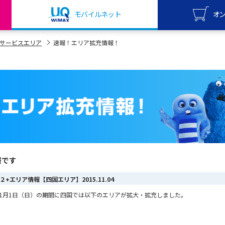
モバイルネット
オ
UQ mo
サービスエリア
速報！エリア拡充情報！
オンライ
UQ Wi
オンライ
報です
MAX ２+エリア情報【四国エリア】
2015.11.04
から11月1日（日）の期間に四国では以下のエリアが拡大・拡充しました。