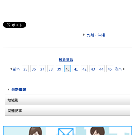
九州・沖縄
最新情報
前へ
35
36
37
38
39
40
41
42
43
44
45
次へ
最新情報
地域別
関連記事
北海道
2020年2月(2)
東北
2020年1月(2)
関東