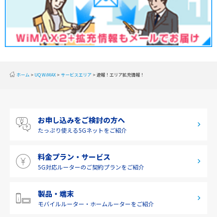
2019年12月(2)
甲信越
2019年11月(2)
北陸
2019年10月(1)
東海
2019年9月(1)
近畿
ホーム
UQ WiMAX
サービスエリア
速報！エリア拡充情報！
2019年8月(2)
中国
2019年7月(2)
四国
お申し込みをご検討の方へ
2019年6月(1)
九州・沖縄
たっぷり使える
5Gネットをご紹介
2019年5月(1)
料金プラン・サービス
2019年4月(1)
5G対応ルーターの
ご契約プランをご紹介
2019年3月(9)
2019年2月(7)
製品・端末
モバイルルーター・
ホームルーターをご紹介
2019年1月(6)