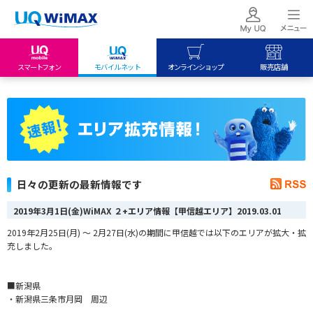
スマートフォン
モバイルネット
オンラインショップ
販売店舗
my UQ WiMAX
UQ mobile
UQ mobile
UQ WiMAX ご契約の方
オンラインショップ
販売店舗
My UQ mobile
UQ WiMAX
UQ WiMAX
UQ mobile ご契約の方
オンラインショップ
販売店舗
UQ mobile
日々の更新の最新情報です
データチャージサイト
2019年3月1日(金)WiMAX ２+エリア情報【甲信越エリア】
2019.03.01
2019年2月25日(月) ～ 2月27日(水)の期間に甲信越では以下のエリアが拡大・拡
充しました。
■新潟県
・新潟県三条市月岡 周辺