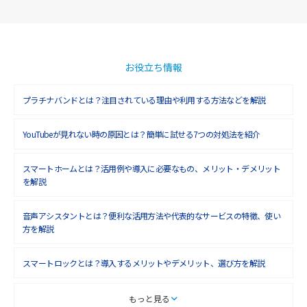
2018年12月(8)
2018年11月(5)
2018年10月(6)
お役立ち情報
2018年9月(5)
プラチナバンドとは？注目されている理由や利用する方法などを解説
2018年8月(4)
YouTubeが見れない時の原因とは？簡単に試せる7つの対処法を紹介
2018年7月(6)
2018年6月(6)
スマートホームとは？活用例や導入に必要なもの、メリット・デメリット
を解説
2018年5月(4)
音声アシスタントとは？便利な活用方法や代表的なサービスの特徴、使い
2018年4月(7)
方を解説
2018年3月(8)
スマートロックとは？導入するメリットやデメリット、選び方を解説
2018年2月(6)
2018年1月(5)
スマートテレビとは？特徴や選び方、使い方をわかりやすく解説
もっと見る