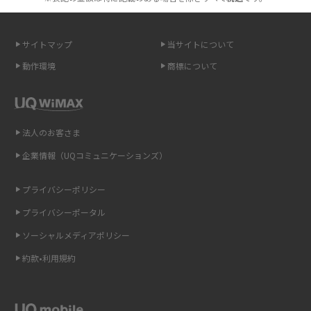
2015年12月(8)
無制限で利用できるポケット型Wi-Fiは？選び方や通信費を抑える方法も紹
2015年11月(6)
介
サイトマップ
当サイトについて
2015年10月(8)
ポケット型Wi-Fi（モバイルWi-Fi）とは？おススメする方の特徴や選び方を
動作環境
商標について
解説
2015年9月(8)
2015年8月(7)
即日受け取りできるポケット型Wi-Fiはある？すぐに使うための方法や注意
点も解説
2015年7月(9)
法人のお客さま
2015年6月(8)
企業情報（UQコミュニケーションズ）
ONU（光回線終端装置）とは？モデム・ルーター・ホームゲートウェイと
の違いを解説
2015年5月(7)
プライバシーポリシー
2015年4月(7)
ギガバイト（GB）とは？1GBの目安やギガが足りない時の対処法を紹介
プライバシーポータル
2015年3月(9)
ソーシャルメディアポリシー
Wi-Fi 6とは？Wi-Fi 5との違いやメリットと注意点、規格の種類も解説
2015年2月(7)
約款•利用規約
テザリングはWi-Fiとどう違う？接続方法や注意点を解説！
2015年1月(8)
2014年12月(8)