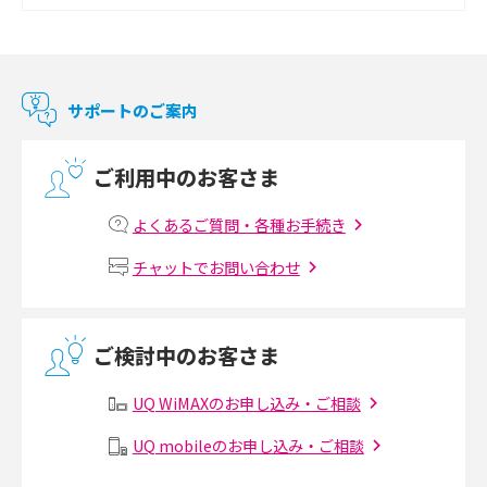
2017年12月(9)
Chromecast（クロームキャスト）とは？接続方法や基本的な使い方を解説
2017年11月(4)
マンションで使えるWi-Fiは？種類ごとの特徴や選び方を紹介
2017年10月(4)
サポートのご案内
2017年9月(6)
光回線の速度の目安は？測定方法や遅い時の対策方法も紹介
ご利用中のお客さま
2017年8月(4)
マンションで光回線の利用を始める手順は？設備状況の確認方法も解説
2017年7月(6)
よくあるご質問・各種お手続き
Wi-Fiルーターの設定方法をわかりやすく解説！事前に準備すべきものも紹
2017年6月(6)
チャットでお問い合わせ
介
2017年5月(5)
無線LANとは？メリット・デメリットや接続方法を解説
2017年4月(8)
ご検討中のお客さま
2017年3月(9)
有線LANとは？無線LANとの違いやメリット・デメリットを解説
UQ WiMAXのお申し込み・ご相談
2017年2月(7)
メッシュWi-Fiとは？仕組みやメリット・デメリット、中継機との違いを解
UQ mobileのお申し込み・ご相談
2017年1月(6)
説