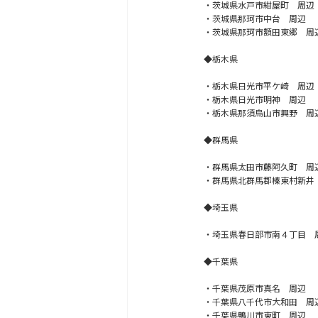
・茨城県水戸市紺屋町 周辺
・茨城県那珂市中台 周辺
・茨城県那珂市額田東郷 周
◆栃木県
・栃木県日光市平ケ崎 周辺
・栃木県日光市明神 周辺
・栃木県那須烏山市興野 周
◆群馬県
・群馬県太田市藤阿久町 周
・群馬県北群馬郡榛東村新井
◆埼玉県
・埼玉県春日部市南４丁目 
◆千葉県
・千葉県茂原市真名 周辺
・千葉県八千代市大和田 周
・千葉県鴨川市東町 周辺