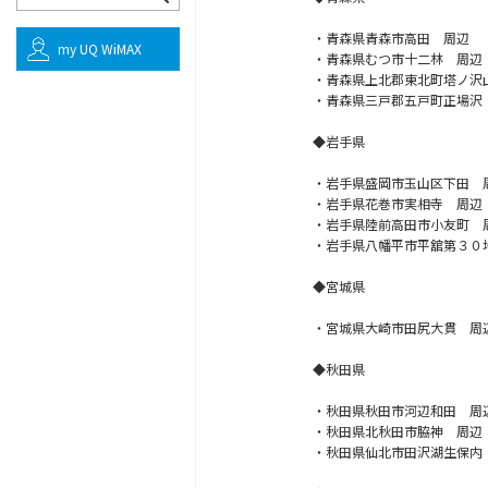
・青森県青森市高田 周辺
my UQ WiMAX
・青森県むつ市十二林 周辺
・青森県上北郡東北町塔ノ沢
・青森県三戸郡五戸町正場沢
◆岩手県
・岩手県盛岡市玉山区下田 
・岩手県花巻市実相寺 周辺
・岩手県陸前高田市小友町 
・岩手県八幡平市平舘第３０
◆宮城県
・宮城県大崎市田尻大貫 周
◆秋田県
・秋田県秋田市河辺和田 周
・秋田県北秋田市脇神 周辺
・秋田県仙北市田沢湖生保内