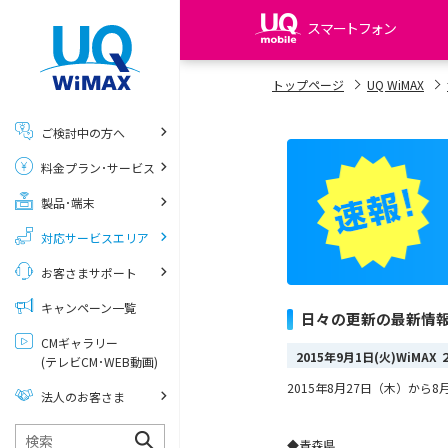
スマートフォン
my UQ WiMAX
トップページ
UQ WiMAX
UQ WiMAX ご契約の方
ご検討中の方へ
My UQ mobile
料金プラン･サービス
UQ mobile ご契約の方
製品･端末
UQ mobile
データチャージサイト
対応サービスエリア
お客さまサポート
キャンペーン一覧
日々の更新の最新情
CMギャラリー
2015年9月1日(火)WiM
(テレビCM･WEB動画)
2015年8月27日（木）か
法人のお客さま
◆青森県