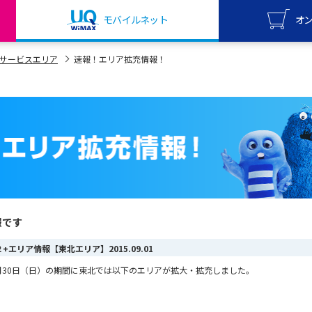
モバイルネット
オ
UQ mo
サービスエリア
速報！エリア拡充情報！
オンライ
UQ Wi
オンライ
報です
AX ２+エリア情報【東北エリア】
2015.09.01
ら8月30日（日）の期間に東北では以下のエリアが拡大・拡充しました。