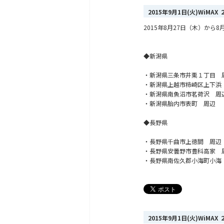
2015年9月1日(火)WiM
2015年8月27日（木）か
◆新潟県
・新潟県三条市井栗１丁目 
・新潟県上越市柿崎区上下浜
・新潟県南魚沼市茗荷沢 周
・新潟県胎内市表町 周辺
◆長野県
・長野県千曲市上徳間 周辺
・長野県安曇野市豊科高家 
・長野県南佐久郡小海町小海
2015年9月1日(火)WiM