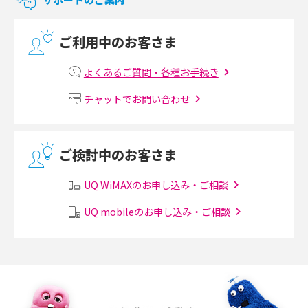
2017年9月(6)
光回線の速度の目安は？測定方法や遅い時の対策方法も紹介
ご利用中のお客さま
2017年8月(4)
マンションで光回線の利用を始める手順は？設備状況の確認方法も解説
2017年7月(6)
よくあるご質問・各種お手続き
Wi-Fiルーターの設定方法をわかりやすく解説！事前に準備すべきものも紹
2017年6月(6)
チャットでお問い合わせ
介
2017年5月(5)
無線LANとは？メリット・デメリットや接続方法を解説
2017年4月(8)
ご検討中のお客さま
2017年3月(9)
有線LANとは？無線LANとの違いやメリット・デメリットを解説
UQ WiMAXのお申し込み・ご相談
2017年2月(7)
メッシュWi-Fiとは？仕組みやメリット・デメリット、中継機との違いを解
UQ mobileのお申し込み・ご相談
2017年1月(6)
説
2016年12月(5)
ポケット型Wi-Fiの使い方は？基本的な手順やつながらない時の対処法を紹
介
2016年11月(7)
2016年10月(8)
ポケット型Wi-Fiをレンタルするメリットとは？選び方や向いている方の特