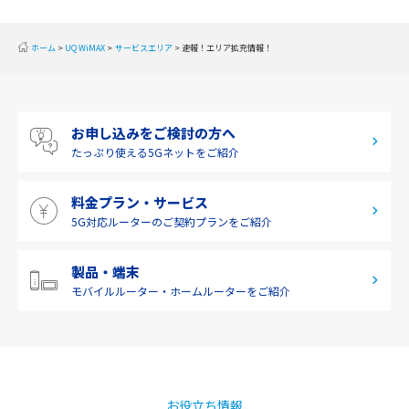
2019年10月(1)
東海
2019年9月(1)
近畿
ホーム
UQ WiMAX
サービスエリア
速報！エリア拡充情報！
2019年8月(2)
中国
2019年7月(2)
四国
お申し込みをご検討の方へ
2019年6月(1)
九州・沖縄
たっぷり使える
5Gネットをご紹介
2019年5月(1)
料金プラン・サービス
2019年4月(1)
5G対応ルーターの
ご契約プランをご紹介
2019年3月(9)
2019年2月(7)
製品・端末
モバイルルーター・
ホームルーターをご紹介
2019年1月(6)
2018年12月(8)
2018年11月(5)
2018年10月(6)
お役立ち情報