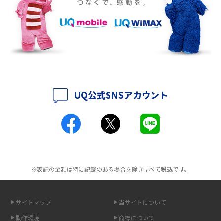
徴も紹介
2016年9月(8)
2016年8月(12)
持ち運びできるポケット型Wi-Fiのおススメの選び方は？メリット・デメリ
ットも紹介
2016年7月(7)
2016年6月(5)
ポケット型Wi-Fiはクレカなしでも利用できる？口座振替の方法や注意点も
解説
2016年5月(2)
UQ公式SNSアカウント
ポケット型Wi-Fiとは？通信の仕組みやメリット・デメリットを解説
2016年4月(3)
2016年3月(8)
工事不要！置くだけWi-Fiの特徴は？メリット・デメリットや選び方を解説
2016年2月(6)
ポケット型Wi-Fiを月額なしで利用できるのはなぜ？メリット・デメリット
2016年1月(7)
も紹介
※表記の金額は特に記載のある場合を除きすべて
税込
です。
2015年12月(8)
無制限で利用できるポケット型Wi-Fiは？選び方や通信費を抑える方法も紹
2015年11月(6)
介
サイトマップ
当サイトについて
2015年10月(8)
ポケット型Wi-Fi（モバイルWi-Fi）とは？おススメする方の特徴や選び方を
動作環境
商標について