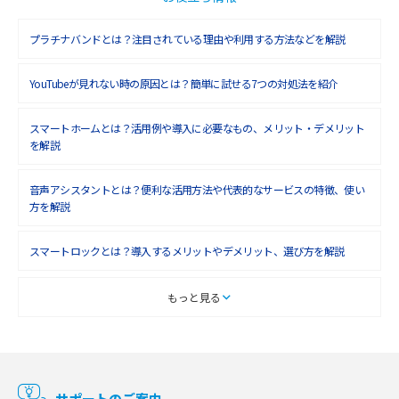
2018年9月(5)
プラチナバンドとは？注目されている理由や利用する方法などを解説
2018年8月(4)
YouTubeが見れない時の原因とは？簡単に試せる7つの対処法を紹介
2018年7月(6)
2018年6月(6)
スマートホームとは？活用例や導入に必要なもの、メリット・デメリット
を解説
2018年5月(4)
音声アシスタントとは？便利な活用方法や代表的なサービスの特徴、使い
2018年4月(7)
方を解説
2018年3月(8)
スマートロックとは？導入するメリットやデメリット、選び方を解説
2018年2月(6)
2018年1月(5)
スマートテレビとは？特徴や選び方、使い方をわかりやすく解説
もっと見る
2017年12月(9)
Chromecast（クロームキャスト）とは？接続方法や基本的な使い方を解説
2017年11月(4)
マンションで使えるWi-Fiは？種類ごとの特徴や選び方を紹介
2017年10月(4)
サポートのご案内