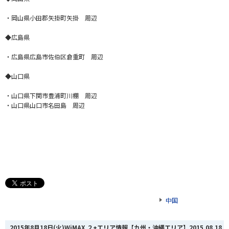
・岡山県小田郡矢掛町矢掛 周辺
◆広島県
・広島県広島市佐伯区倉重町 周辺
◆山口
県
・山口県下関市豊浦町川棚 周辺
・山口県山口市名田島 周辺
中国
2015年8月18日(火)WiMAX ２+エリア情報【九州・沖縄エリア】
2015.08.18