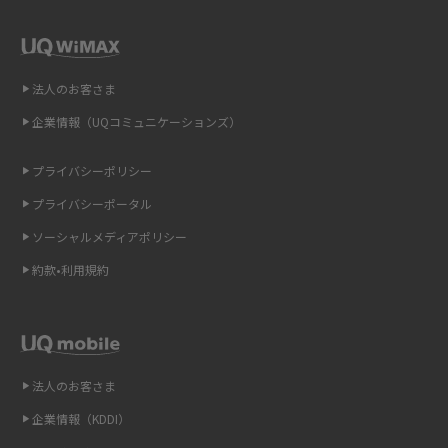
解説
2015年9月(8)
2015年8月(7)
即日受け取りできるポケット型Wi-Fiはある？すぐに使うための方法や注意
点も解説
2015年7月(9)
法人のお客さま
2015年6月(8)
企業情報（UQコミュニケーションズ）
ONU（光回線終端装置）とは？モデム・ルーター・ホームゲートウェイと
の違いを解説
2015年5月(7)
プライバシーポリシー
2015年4月(7)
ギガバイト（GB）とは？1GBの目安やギガが足りない時の対処法を紹介
プライバシーポータル
2015年3月(9)
ソーシャルメディアポリシー
Wi-Fi 6とは？Wi-Fi 5との違いやメリットと注意点、規格の種類も解説
2015年2月(7)
約款•利用規約
テザリングはWi-Fiとどう違う？接続方法や注意点を解説！
2015年1月(8)
2014年12月(8)
Wi-Fiを自宅に設置する方法は？必要なことやポイントも紹介
2014年11月(8)
法人のお客さま
光ファイバーとは？仕組みやメリット・デメリットを初心者向けにわかり
2014年10月(9)
やすく解説
企業情報（KDDI）