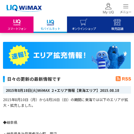
スマートフォン
モバイルネット
オンラインショップ
販売店舗
my UQ WiMAX
UQ mobile
UQ mobile
UQ WiMAX ご契約の方
オンラインショップ
販売店舗
My UQ mobile
UQ WiMAX
UQ WiMAX
UQ mobile ご契約の方
オンラインショップ
販売店舗
UQ mobile
日々の更新の最新情報です
データチャージサイト
2015年8月18日(火)WiMAX ２+エリア情報【東海エリア】
2015.08.18
2015年8月10日（月）から8月16日（日）の期間に東海では以下のエリアが拡
大・拡充しました。
◆岐阜県
・岐阜県多治見市虎渓山町 周辺