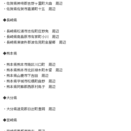
・佐賀県神埼郡吉野ヶ里町大曲 周辺
・佐賀県佐賀市嘉瀬町十五 周辺
◆長崎県
・長崎県松浦市志佐町庄野免 周辺
・長崎県南島原市有家町小川 周辺
・長崎県東彼杵郡波佐見町金屋郷 周辺
◆熊本県
・熊本県熊本市南区川口町 周辺
・熊本県熊本市北区植木町木留 周辺
・熊本県山鹿市下吉田 周辺
・熊本県宇城市松橋町曲野 周辺
・熊本県阿蘇郡西原村鳥子 周辺
◆大分県
・大分県速見郡日出町豊岡 周辺
◆宮崎県
・宮崎県西都市南方 周辺