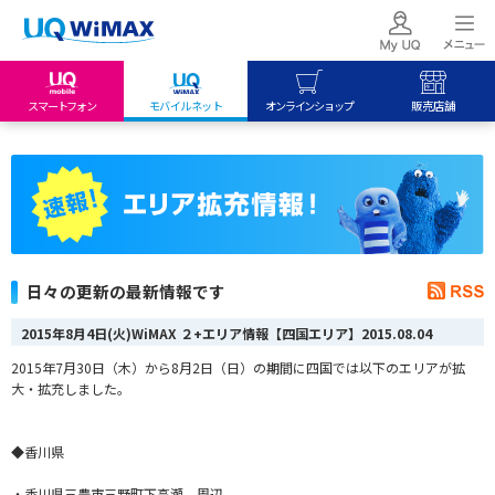
スマートフォン
モバイルネット
オンラインショップ
販売店舗
my UQ WiMAX
UQ mobile
UQ mobile
UQ WiMAX ご契約の方
オンラインショップ
販売店舗
My UQ mobile
UQ WiMAX
UQ WiMAX
UQ mobile ご契約の方
オンラインショップ
販売店舗
UQ mobile
日々の更新の最新情報です
データチャージサイト
2015年8月4日(火)WiMAX ２+エリア情報【四国エリア】
2015.08.04
2015年7月30日（木）から8月2日（日）の期間に四国では以下のエリアが拡
大・拡充しました。
◆香川県
・香川県三豊市三野町下高瀬 周辺