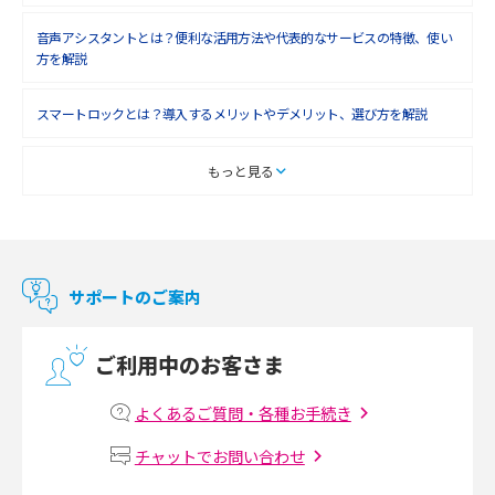
音声アシスタントとは？便利な活用方法や代表的なサービスの特徴、使い
2018年4月(7)
方を解説
2018年3月(8)
スマートロックとは？導入するメリットやデメリット、選び方を解説
2018年2月(6)
2018年1月(5)
スマートテレビとは？特徴や選び方、使い方をわかりやすく解説
もっと見る
2017年12月(9)
Chromecast（クロームキャスト）とは？接続方法や基本的な使い方を解説
2017年11月(4)
マンションで使えるWi-Fiは？種類ごとの特徴や選び方を紹介
2017年10月(4)
サポートのご案内
2017年9月(6)
光回線の速度の目安は？測定方法や遅い時の対策方法も紹介
ご利用中のお客さま
2017年8月(4)
マンションで光回線の利用を始める手順は？設備状況の確認方法も解説
2017年7月(6)
よくあるご質問・各種お手続き
Wi-Fiルーターの設定方法をわかりやすく解説！事前に準備すべきものも紹
2017年6月(6)
チャットでお問い合わせ
介
2017年5月(5)