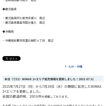
◆鹿児島県
・鹿児島県阿久根市赤瀬川 周辺
・鹿児島県霧島市国分重久 周辺
◆沖縄県
・沖縄県那覇市首里石嶺町４丁目 周辺
九州・沖縄
本日（7/31）WiMAX 2+エリア拡充情報を更新しました！
2015.07.31
2015年7月27日（月）から7月29日（水）の
期間
に
拡充したWiMAX
2+エリアを更新しました。
全国35都道府県、100カ所
を掲載しております。
名古屋『セントラルパーク地下街』でもWiMAX 2+が使えるようになりました！