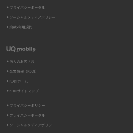
2015年4月(7)
ギガバイト（GB）とは？1GBの目安やギガが足りない時の対処法を紹介
プライバシーポータル
2015年3月(9)
ソーシャルメディアポリシー
Wi-Fi 6とは？Wi-Fi 5との違いやメリットと注意点、規格の種類も解説
2015年2月(7)
約款•利用規約
テザリングはWi-Fiとどう違う？接続方法や注意点を解説！
2015年1月(8)
2014年12月(8)
Wi-Fiを自宅に設置する方法は？必要なことやポイントも紹介
2014年11月(8)
法人のお客さま
光ファイバーとは？仕組みやメリット・デメリットを初心者向けにわかり
2014年10月(9)
やすく解説
企業情報（KDDI）
KDDIホーム
2014年9月(9)
ストリーミング再生とは？ダウンロードとの違いやメリット・デメリット
KDDIサイトマップ
を解説
2014年8月(7)
2014年7月(9)
プライバシーポリシー
6Gとはどんな通信技術？Beyond 5Gや実用化の課題などを解説
2014年6月(7)
プライバシーポータル
引っ越し費用の相場は？ひとり暮らしや家族の場合の目安や費用を抑える
2014年5月(7)
ソーシャルメディアポリシー
方法を解説