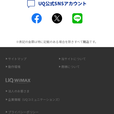
UQ公式SNSアカウント
ポケット型Wi-Fiとは？通信の仕組みやメリット・デメリットを解説
2016年4月(3)
2016年3月(8)
工事不要！置くだけWi-Fiの特徴は？メリット・デメリットや選び方を解説
2016年2月(6)
ポケット型Wi-Fiを月額なしで利用できるのはなぜ？メリット・デメリット
2016年1月(7)
も紹介
※表記の金額は特に記載のある場合を除きすべて
税込
です。
2015年12月(8)
無制限で利用できるポケット型Wi-Fiは？選び方や通信費を抑える方法も紹
2015年11月(6)
介
サイトマップ
当サイトについて
2015年10月(8)
ポケット型Wi-Fi（モバイルWi-Fi）とは？おススメする方の特徴や選び方を
動作環境
商標について
解説
2015年9月(8)
2015年8月(7)
即日受け取りできるポケット型Wi-Fiはある？すぐに使うための方法や注意
点も解説
2015年7月(9)
法人のお客さま
2015年6月(8)
企業情報（UQコミュニケーションズ）
ONU（光回線終端装置）とは？モデム・ルーター・ホームゲートウェイと
の違いを解説
2015年5月(7)
プライバシーポリシー