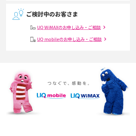
無線LANとは？メリット・デメリットや接続方法を解説
2017年4月(8)
ご検討中のお客さま
2017年3月(9)
有線LANとは？無線LANとの違いやメリット・デメリットを解説
UQ WiMAXのお申し込み・ご相談
2017年2月(7)
メッシュWi-Fiとは？仕組みやメリット・デメリット、中継機との違いを解
UQ mobileのお申し込み・ご相談
2017年1月(6)
説
2016年12月(5)
ポケット型Wi-Fiの使い方は？基本的な手順やつながらない時の対処法を紹
介
2016年11月(7)
2016年10月(8)
ポケット型Wi-Fiをレンタルするメリットとは？選び方や向いている方の特
徴も紹介
2016年9月(8)
2016年8月(12)
持ち運びできるポケット型Wi-Fiのおススメの選び方は？メリット・デメリ
ットも紹介
2016年7月(7)
2016年6月(5)
ポケット型Wi-Fiはクレカなしでも利用できる？口座振替の方法や注意点も
解説
2016年5月(2)