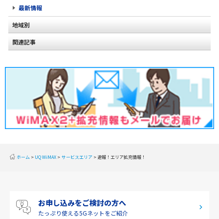
最新情報
地域別
関連記事
北海道
2020年2月(2)
東北
2020年1月(2)
関東
2019年12月(2)
甲信越
2019年11月(2)
北陸
2019年10月(1)
東海
2019年9月(1)
近畿
ホーム
UQ WiMAX
サービスエリア
速報！エリア拡充情報！
2019年8月(2)
中国
2019年7月(2)
四国
お申し込みをご検討の方へ
2019年6月(1)
九州・沖縄
たっぷり使える
5Gネットをご紹介