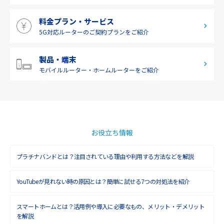
2019年5月(1)
料金プラン・サービス
2019年4月(1)
5G対応ルーターの
ご契約プランをご紹介
2019年3月(9)
2019年2月(7)
製品・端末
モバイルルーター・
ホームルーターをご紹介
2019年1月(6)
2018年12月(8)
2018年11月(5)
2018年10月(6)
お役立ち情報
2018年9月(5)
プラチナバンドとは？注目されている理由や利用する方法などを解説
2018年8月(4)
YouTubeが見れない時の原因とは？簡単に試せる7つの対処法を紹介
2018年7月(6)
2018年6月(6)
スマートホームとは？活用例や導入に必要なもの、メリット・デメリット
を解説
2018年5月(4)