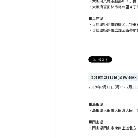
・大阪府八尾市服部川７丁目
・大阪府富田林市梅の里４丁
■兵庫県
・兵庫県姫路市飾磨区上野田
・兵庫県姫路市広畑区西夢前
2019年2月15日(金)Wi
2019年2月11日(月) ～ 
■島根県
・島根県大田市大田町大田 
■岡山県
・岡山県岡山市東区上道北方