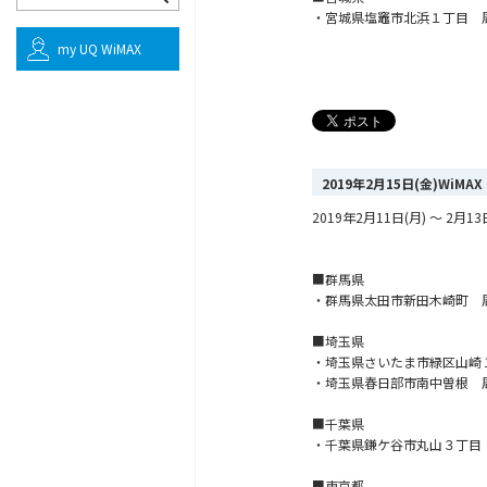
・宮城県塩竈市北浜１丁目 
my UQ WiMAX
2019年2月15日(金)Wi
2019年2月11日(月) ～ 
■群馬県
・群馬県太田市新田木崎町 
■埼玉県
・埼玉県さいたま市緑区山崎
・埼玉県春日部市南中曽根 
■千葉県
・千葉県鎌ケ谷市丸山３丁目
■東京都