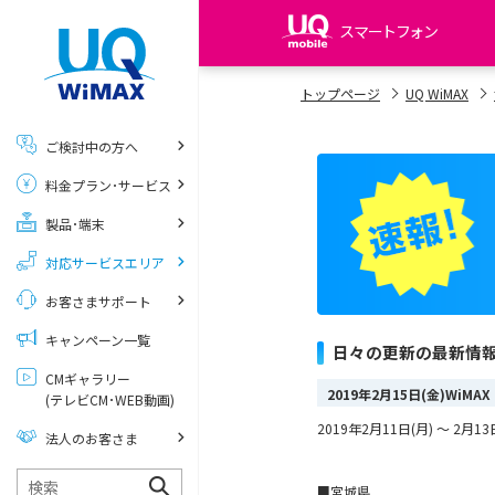
スマートフォン
my UQ WiMAX
トップページ
UQ WiMAX
UQ WiMAX ご契約の方
ご検討中の方へ
My UQ mobile
料金プラン･サービス
UQ mobile ご契約の方
製品･端末
UQ mobile
データチャージサイト
対応サービスエリア
お客さまサポート
キャンペーン一覧
日々の更新の最新情
CMギャラリー
2019年2月15日(金)Wi
(テレビCM･WEB動画)
2019年2月11日(月) ～ 
法人のお客さま
■宮城県