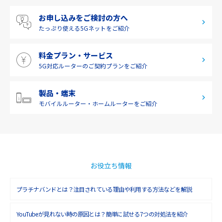
2019年7月(2)
四国
お申し込みをご検討の方へ
2019年6月(1)
九州・沖縄
たっぷり使える
5Gネットをご紹介
2019年5月(1)
料金プラン・サービス
2019年4月(1)
5G対応ルーターの
ご契約プランをご紹介
2019年3月(9)
2019年2月(7)
製品・端末
モバイルルーター・
ホームルーターをご紹介
2019年1月(6)
2018年12月(8)
2018年11月(5)
2018年10月(6)
お役立ち情報
2018年9月(5)
プラチナバンドとは？注目されている理由や利用する方法などを解説
2018年8月(4)
YouTubeが見れない時の原因とは？簡単に試せる7つの対処法を紹介
2018年7月(6)