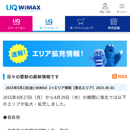
スマートフォン
モバイルネット
オンラインショップ
販売店舗
my UQ WiMAX
UQ mobile
UQ mobile
UQ WiMAX ご契約の方
オンラインショップ
販売店舗
My UQ mobile
UQ WiMAX
UQ WiMAX
UQ mobile ご契約の方
オンラインショップ
販売店舗
UQ mobile
日々の更新の最新情報です
データチャージサイト
2015年5月1日(金) WiMAX ２+エリア情報【東北エリア】
2015.05.01
2015年4月27日（月）から4月29日（水）の期間に東北では以下
のエリアが拡大・拡充しました。
◆青森県