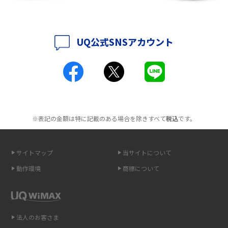
2016年6月(5)
ポケット型Wi-Fiはクレカなしでも利用できる？口座振替の方法や注意点も
解説
2016年5月(2)
UQ公式SNSアカウント
ポケット型Wi-Fiとは？通信の仕組みやメリット・デメリットを解説
2016年4月(3)
2016年3月(8)
工事不要！置くだけWi-Fiの特徴は？メリット・デメリットや選び方を解説
2016年2月(6)
ポケット型Wi-Fiを月額なしで利用できるのはなぜ？メリット・デメリット
2016年1月(7)
も紹介
※表記の金額は特に記載のある場合を除きすべて
税込
です。
2015年12月(8)
無制限で利用できるポケット型Wi-Fiは？選び方や通信費を抑える方法も紹
2015年11月(6)
介
サイトマップ
当サイトについて
2015年10月(8)
ポケット型Wi-Fi（モバイルWi-Fi）とは？おススメする方の特徴や選び方を
動作環境
商標について
解説
2015年9月(8)
2015年8月(7)
即日受け取りできるポケット型Wi-Fiはある？すぐに使うための方法や注意
点も解説
2015年7月(9)
法人のお客さま