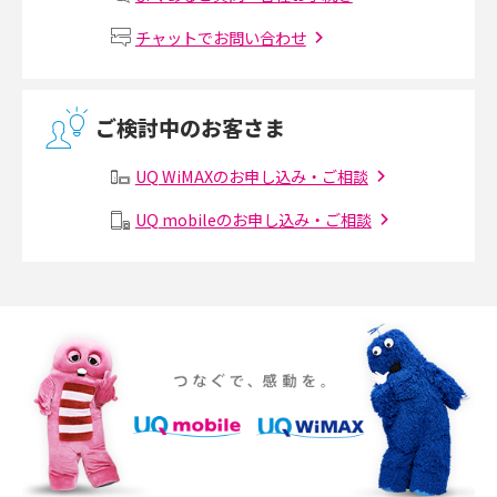
Wi-Fiルーターの設定方法をわかりやすく解説！事前に準備すべきものも紹
2017年6月(6)
チャットでお問い合わせ
介
2017年5月(5)
無線LANとは？メリット・デメリットや接続方法を解説
2017年4月(8)
ご検討中のお客さま
2017年3月(9)
有線LANとは？無線LANとの違いやメリット・デメリットを解説
UQ WiMAXのお申し込み・ご相談
2017年2月(7)
メッシュWi-Fiとは？仕組みやメリット・デメリット、中継機との違いを解
UQ mobileのお申し込み・ご相談
2017年1月(6)
説
2016年12月(5)
ポケット型Wi-Fiの使い方は？基本的な手順やつながらない時の対処法を紹
介
2016年11月(7)
2016年10月(8)
ポケット型Wi-Fiをレンタルするメリットとは？選び方や向いている方の特
徴も紹介
2016年9月(8)
2016年8月(12)
持ち運びできるポケット型Wi-Fiのおススメの選び方は？メリット・デメリ
ットも紹介
2016年7月(7)