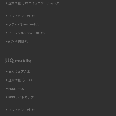
2015年6月(8)
企業情報（UQコミュニケーションズ）
ONU（光回線終端装置）とは？モデム・ルーター・ホームゲートウェイと
の違いを解説
2015年5月(7)
プライバシーポリシー
2015年4月(7)
ギガバイト（GB）とは？1GBの目安やギガが足りない時の対処法を紹介
プライバシーポータル
2015年3月(9)
ソーシャルメディアポリシー
Wi-Fi 6とは？Wi-Fi 5との違いやメリットと注意点、規格の種類も解説
2015年2月(7)
約款•利用規約
テザリングはWi-Fiとどう違う？接続方法や注意点を解説！
2015年1月(8)
2014年12月(8)
Wi-Fiを自宅に設置する方法は？必要なことやポイントも紹介
2014年11月(8)
法人のお客さま
光ファイバーとは？仕組みやメリット・デメリットを初心者向けにわかり
2014年10月(9)
やすく解説
企業情報（KDDI）
KDDIホーム
2014年9月(9)
ストリーミング再生とは？ダウンロードとの違いやメリット・デメリット
KDDIサイトマップ
を解説
2014年8月(7)
2014年7月(9)
プライバシーポリシー
6Gとはどんな通信技術？Beyond 5Gや実用化の課題などを解説