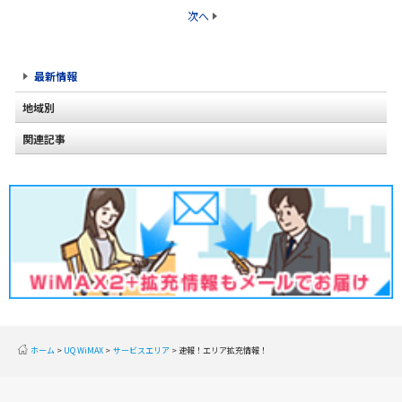
次へ
最新情報
地域別
関連記事
北海道
2020年2月(2)
東北
2020年1月(2)
関東
2019年12月(2)
甲信越
2019年11月(2)
北陸
2019年10月(1)
東海
2019年9月(1)
近畿
ホーム
UQ WiMAX
サービスエリア
速報！エリア拡充情報！
2019年8月(2)
中国