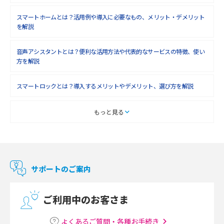
2018年6月(6)
スマートホームとは？活用例や導入に必要なもの、メリット・デメリット
を解説
2018年5月(4)
音声アシスタントとは？便利な活用方法や代表的なサービスの特徴、使い
2018年4月(7)
方を解説
2018年3月(8)
スマートロックとは？導入するメリットやデメリット、選び方を解説
2018年2月(6)
2018年1月(5)
スマートテレビとは？特徴や選び方、使い方をわかりやすく解説
もっと見る
2017年12月(9)
Chromecast（クロームキャスト）とは？接続方法や基本的な使い方を解説
2017年11月(4)
マンションで使えるWi-Fiは？種類ごとの特徴や選び方を紹介
2017年10月(4)
サポートのご案内
2017年9月(6)
光回線の速度の目安は？測定方法や遅い時の対策方法も紹介
ご利用中のお客さま
2017年8月(4)
マンションで光回線の利用を始める手順は？設備状況の確認方法も解説
2017年7月(6)
よくあるご質問・各種お手続き