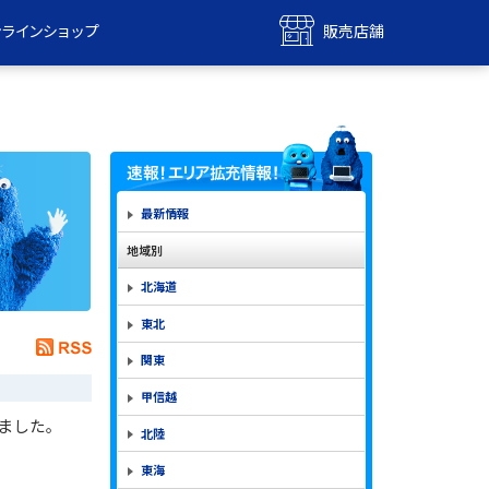
ンラインショップ
販売店舗
bile
UQ mobile
ンショップ
販売店舗
MAX
UQ WiMAX
ンショップ
販売店舗
最新情報
地域別
北海道
東北
関東
甲信越
ました。
北陸
東海