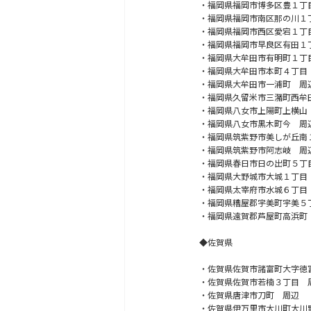
・福岡県福岡市博多区豊１丁
・福岡県福岡市南区那の川１
・福岡県福岡市西区愛宕１丁
・福岡県福岡市早良区有田１
・福岡県大牟田市有明町１丁
・福岡県大牟田市本町４丁目
・福岡県大牟田市一浦町 周
・福岡県久留米市三潴町西牟
・福岡県八女市上陽町上横山
・福岡県八女市黒木町今 周
・福岡県筑紫野市美しが丘南
・福岡県筑紫野市阿志岐 周
・福岡県春日市日の出町５丁
・福岡県大野城市大城１丁目
・福岡県太宰府市水城６丁目
・福岡県糟屋郡宇美町宇美５
・福岡県遠賀郡芦屋町高浜町
◆佐賀県
・佐賀県佐賀市諸富町大字徳
・佐賀県佐賀市若楠３丁目 
・佐賀県唐津市刀町 周辺
・佐賀県伊万里市大川町大川