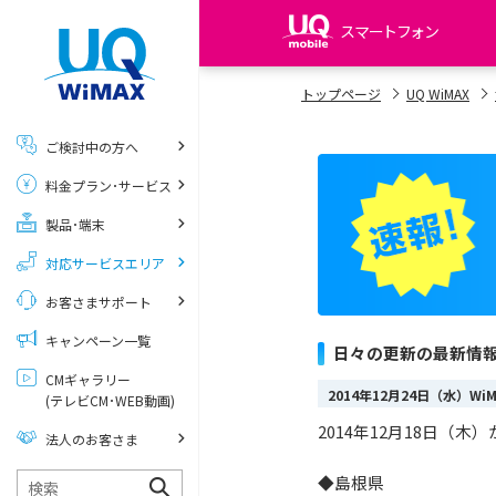
スマートフォン
my UQ WiMAX
トップページ
UQ WiMAX
UQ WiMAX ご契約の方
ご検討中の方へ
My UQ mobile
料金プラン･サービス
UQ mobile ご契約の方
製品･端末
UQ mobile
データチャージサイト
対応サービスエリア
お客さまサポート
キャンペーン一覧
日々の更新の最新情
CMギャラリー
2014年12月24日（水）W
(テレビCM･WEB動画)
2014年12月18日（木
法人のお客さま
◆島根県