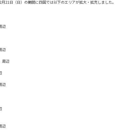
から12月21日（日）の期間に四国では以下のエリアが拡大・拡充しました。
周辺
周辺
 周辺
辺
周辺
辺
周辺