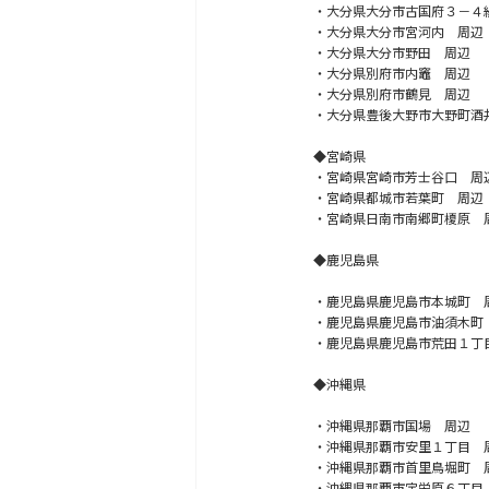
・大分県大分市古国府３－４
・大分県大分市宮河内 周辺
・大分県大分市野田 周辺
・大分県別府市内竈 周辺
・大分県別府市鶴見 周辺
・大分県豊後大野市大野町酒
◆宮崎県
・宮崎県宮崎市芳士谷口 周
・宮崎県都城市若葉町 周辺
・宮崎県日南市南郷町榎原 
◆鹿児島県
・鹿児島県鹿児島市本城町 
・鹿児島県鹿児島市油須木町
・鹿児島県鹿児島市荒田１丁
◆沖縄県
・沖縄県那覇市国場 周辺
・沖縄県那覇市安里１丁目 
・沖縄県那覇市首里鳥堀町 
・沖縄県那覇市宇栄原６丁目