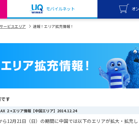
モバイルネット
オ
UQ mo
サービスエリア
速報！エリア拡充情報！
オンライ
UQ Wi
オンライ
報です
iMAX ２+エリア情報【中国エリア】
2014.12.24
）から12月21日（日）
の期間に中国では以下のエリアが拡大・拡充し