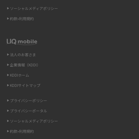
2015年3月(9)
ソーシャルメディアポリシー
Wi-Fi 6とは？Wi-Fi 5との違いやメリットと注意点、規格の種類も解説
2015年2月(7)
約款•利用規約
テザリングはWi-Fiとどう違う？接続方法や注意点を解説！
2015年1月(8)
2014年12月(8)
Wi-Fiを自宅に設置する方法は？必要なことやポイントも紹介
2014年11月(8)
法人のお客さま
光ファイバーとは？仕組みやメリット・デメリットを初心者向けにわかり
2014年10月(9)
やすく解説
企業情報（KDDI）
KDDIホーム
2014年9月(9)
ストリーミング再生とは？ダウンロードとの違いやメリット・デメリット
KDDIサイトマップ
を解説
2014年8月(7)
2014年7月(9)
プライバシーポリシー
6Gとはどんな通信技術？Beyond 5Gや実用化の課題などを解説
2014年6月(7)
プライバシーポータル
引っ越し費用の相場は？ひとり暮らしや家族の場合の目安や費用を抑える
2014年5月(7)
ソーシャルメディアポリシー
方法を解説
約款•利用規約
2014年4月(9)
スマホがWi-Fiにつながらない原因は？すぐに試せる対処法も紹介！