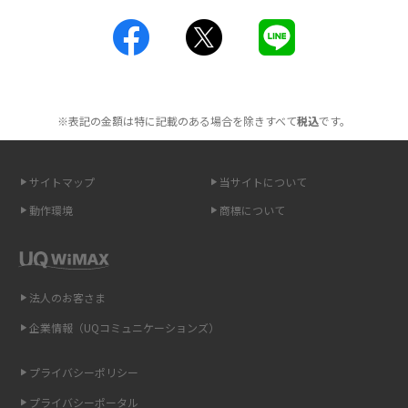
2016年3月(8)
工事不要！置くだけWi-Fiの特徴は？メリット・デメリットや選び方を解説
2016年2月(6)
ポケット型Wi-Fiを月額なしで利用できるのはなぜ？メリット・デメリット
2016年1月(7)
も紹介
※表記の金額は特に記載のある場合を除きすべて
税込
です。
2015年12月(8)
無制限で利用できるポケット型Wi-Fiは？選び方や通信費を抑える方法も紹
2015年11月(6)
介
サイトマップ
当サイトについて
2015年10月(8)
ポケット型Wi-Fi（モバイルWi-Fi）とは？おススメする方の特徴や選び方を
動作環境
商標について
解説
2015年9月(8)
2015年8月(7)
即日受け取りできるポケット型Wi-Fiはある？すぐに使うための方法や注意
点も解説
2015年7月(9)
法人のお客さま
2015年6月(8)
企業情報（UQコミュニケーションズ）
ONU（光回線終端装置）とは？モデム・ルーター・ホームゲートウェイと
の違いを解説
2015年5月(7)
プライバシーポリシー
2015年4月(7)
ギガバイト（GB）とは？1GBの目安やギガが足りない時の対処法を紹介
プライバシーポータル