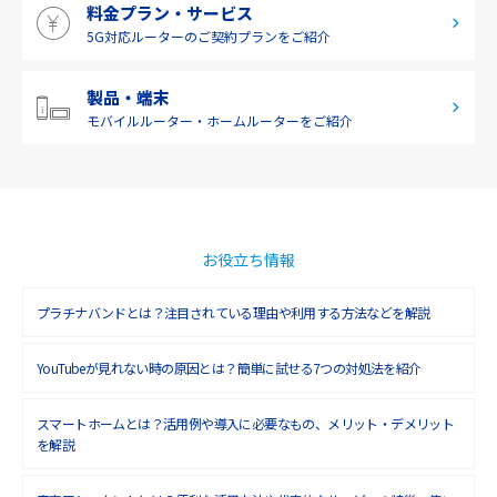
料金プラン・サービス
2019年4月(1)
5G対応ルーターの
ご契約プランをご紹介
2019年3月(9)
2019年2月(7)
製品・端末
モバイルルーター・
ホームルーターをご紹介
2019年1月(6)
2018年12月(8)
2018年11月(5)
2018年10月(6)
お役立ち情報
2018年9月(5)
プラチナバンドとは？注目されている理由や利用する方法などを解説
2018年8月(4)
YouTubeが見れない時の原因とは？簡単に試せる7つの対処法を紹介
2018年7月(6)
2018年6月(6)
スマートホームとは？活用例や導入に必要なもの、メリット・デメリット
を解説
2018年5月(4)