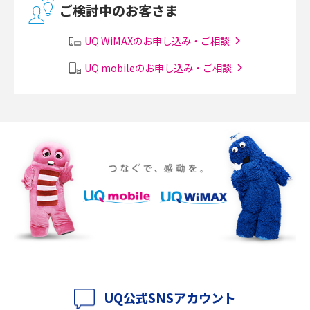
ご検討中のお客さま
2017年3月(9)
有線LANとは？無線LANとの違いやメリット・デメリットを解説
UQ WiMAXのお申し込み・ご相談
2017年2月(7)
メッシュWi-Fiとは？仕組みやメリット・デメリット、中継機との違いを解
UQ mobileのお申し込み・ご相談
2017年1月(6)
説
2016年12月(5)
ポケット型Wi-Fiの使い方は？基本的な手順やつながらない時の対処法を紹
介
2016年11月(7)
2016年10月(8)
ポケット型Wi-Fiをレンタルするメリットとは？選び方や向いている方の特
徴も紹介
2016年9月(8)
2016年8月(12)
持ち運びできるポケット型Wi-Fiのおススメの選び方は？メリット・デメリ
ットも紹介
2016年7月(7)
2016年6月(5)
ポケット型Wi-Fiはクレカなしでも利用できる？口座振替の方法や注意点も
解説
2016年5月(2)
UQ公式SNSアカウント
ポケット型Wi-Fiとは？通信の仕組みやメリット・デメリットを解説
2016年4月(3)