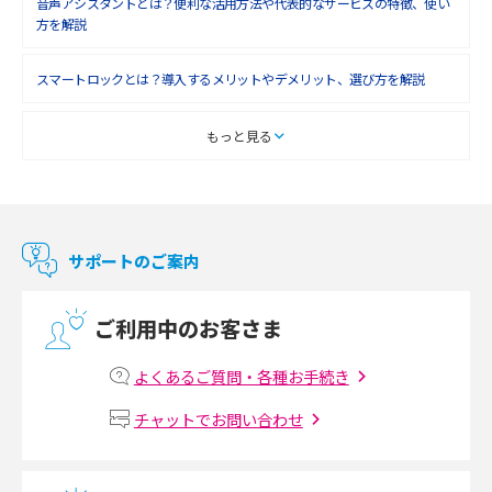
音声アシスタントとは？便利な活用方法や代表的なサービスの特徴、使い
2018年4月(7)
方を解説
2018年3月(8)
スマートロックとは？導入するメリットやデメリット、選び方を解説
2018年2月(6)
2018年1月(5)
スマートテレビとは？特徴や選び方、使い方をわかりやすく解説
もっと見る
2017年12月(9)
Chromecast（クロームキャスト）とは？接続方法や基本的な使い方を解説
2017年11月(4)
マンションで使えるWi-Fiは？種類ごとの特徴や選び方を紹介
2017年10月(4)
サポートのご案内
2017年9月(6)
光回線の速度の目安は？測定方法や遅い時の対策方法も紹介
ご利用中のお客さま
2017年8月(4)
マンションで光回線の利用を始める手順は？設備状況の確認方法も解説
2017年7月(6)
よくあるご質問・各種お手続き
Wi-Fiルーターの設定方法をわかりやすく解説！事前に準備すべきものも紹
2017年6月(6)
チャットでお問い合わせ
介
2017年5月(5)
無線LANとは？メリット・デメリットや接続方法を解説
2017年4月(8)