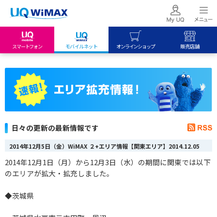
スマートフォン
モバイルネット
オンラインショップ
販売店舗
my UQ WiMAX
UQ mobile
UQ mobile
UQ WiMAX ご契約の方
オンラインショップ
販売店舗
My UQ mobile
UQ WiMAX
UQ WiMAX
UQ mobile ご契約の方
オンラインショップ
販売店舗
UQ mobile
日々の更新の最新情報です
データチャージサイト
2014年12月5日（金）WiMAX ２+エリア情報【関東エリア】
2014.12.05
2014年12月1日（月）から12月3日（水）の期間に関東では以下
のエリアが拡大・拡充しました。
◆茨城県