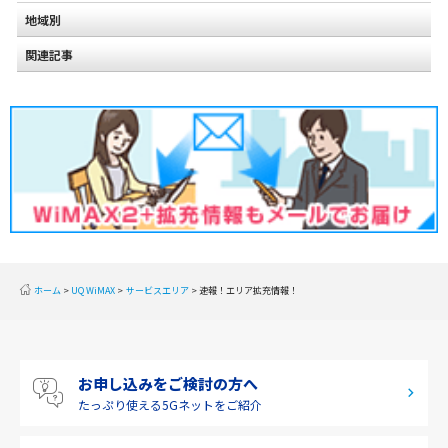
地域別
関連記事
北海道
2020年2月(2)
東北
2020年1月(2)
関東
2019年12月(2)
甲信越
2019年11月(2)
北陸
2019年10月(1)
東海
2019年9月(1)
近畿
ホーム
UQ WiMAX
サービスエリア
速報！エリア拡充情報！
2019年8月(2)
中国
2019年7月(2)
四国
お申し込みをご検討の方へ
2019年6月(1)
九州・沖縄
たっぷり使える
5Gネットをご紹介
2019年5月(1)