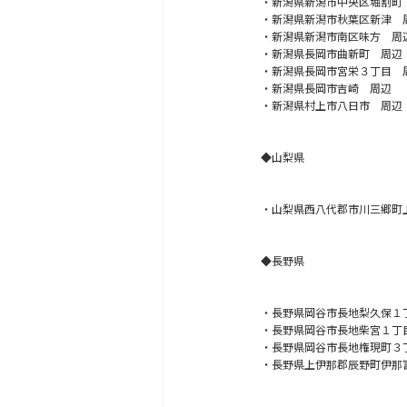
・新潟県新潟市中央区堀割町
・新潟県新潟市秋葉区新津 
・新潟県新潟市南区味方 周
・新潟県長岡市曲新町 周辺
・新潟県長岡市宮栄３丁目 
・新潟県長岡市吉崎 周辺
・新潟県村上市八日市 周辺
◆山梨県
・山梨県西八代郡市川三郷町
◆長野県
・長野県岡谷市長地梨久保１
・長野県岡谷市長地柴宮１丁
・長野県岡谷市長地権現町３
・長野県上伊那郡辰野町伊那