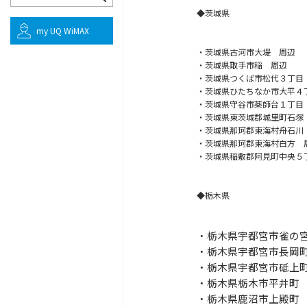
◆茨城県
my UQ WiMAX
・茨城県古河市大堤 周辺
・茨城県取手市稲 周辺
・茨城県つくば市松代３丁目
・茨城県ひたちなか市大平４
・茨城県守谷市薬師台１丁目
・茨城県東茨城郡城里町石塚
・茨城県那珂郡東海村舟石川
・茨城県那珂郡東海村白方 
・茨城県稲敷郡阿見町中央５
◆栃木県
・栃木県宇都宮市雀の
・栃木県宇都宮市長岡
・栃木県宇都宮市砥上
・栃木県栃木市平井町
・栃木県鹿沼市上殿町