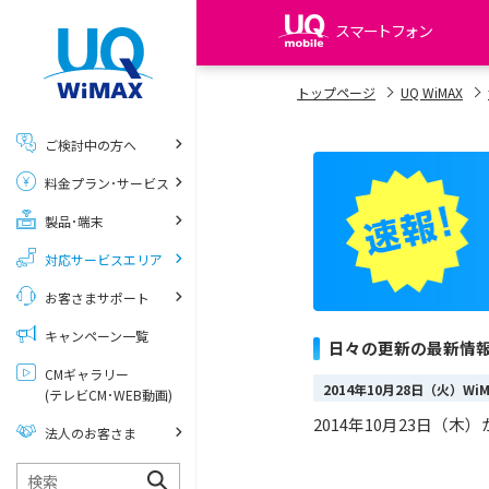
スマートフォン
my UQ WiMAX
トップページ
UQ WiMAX
UQ WiMAX ご契約の方
ご検討中の方へ
My UQ mobile
料金プラン･サービス
UQ mobile ご契約の方
製品･端末
UQ mobile
データチャージサイト
対応サービスエリア
お客さまサポート
キャンペーン一覧
日々の更新の最新情
CMギャラリー
2014年10月28日（火）W
(テレビCM･WEB動画)
2014年10月23日（木
法人のお客さま