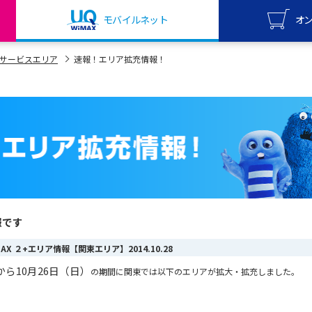
モバイルネット
オ
UQ mo
サービスエリア
速報！エリア拡充情報！
オンライ
UQ Wi
オンライ
報です
iMAX ２+エリア情報【関東エリア】
2014.10.28
）から10月26日（日）
の期間に関東では以下のエリアが拡大・拡充しました。