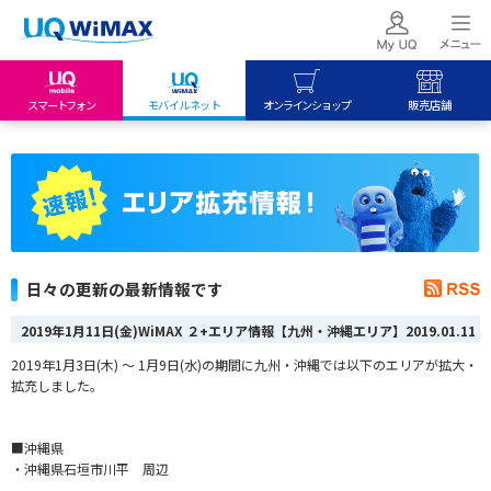
スマートフォン
モバイルネット
オンラインショップ
販売店舗
my UQ WiMAX
UQ mobile
UQ mobile
UQ WiMAX ご契約の方
オンラインショップ
販売店舗
My UQ mobile
UQ WiMAX
UQ WiMAX
UQ mobile ご契約の方
オンラインショップ
販売店舗
UQ mobile
日々の更新の最新情報です
データチャージサイト
2019年1月11日(金)WiMAX ２+エリア情報【九州・沖縄エリア】
2019.01.11
2019年1月3日(木) ～ 1月9日(水)の期間に九州・沖縄では以下のエリアが拡大・
拡充しました。
■沖縄県
・沖縄県石垣市川平 周辺