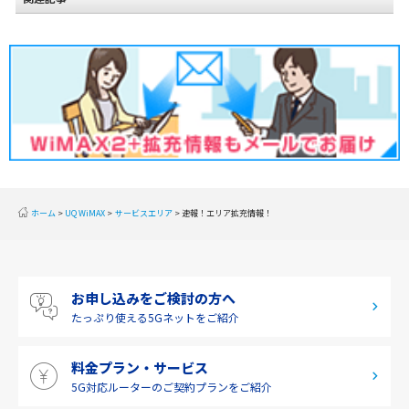
2020年2月(2)
東北
2020年1月(2)
関東
2019年12月(2)
甲信越
2019年11月(2)
北陸
2019年10月(1)
東海
2019年9月(1)
近畿
ホーム
UQ WiMAX
サービスエリア
速報！エリア拡充情報！
2019年8月(2)
中国
2019年7月(2)
四国
お申し込みをご検討の方へ
2019年6月(1)
九州・沖縄
たっぷり使える
5Gネットをご紹介
2019年5月(1)
料金プラン・サービス
2019年4月(1)
5G対応ルーターの
ご契約プランをご紹介
2019年3月(9)