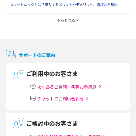
スマートロックとは？導入するメリットやデメリット、選び方を解説
2018年2月(6)
2018年1月(5)
スマートテレビとは？特徴や選び方、使い方をわかりやすく解説
もっと見る
2017年12月(9)
Chromecast（クロームキャスト）とは？接続方法や基本的な使い方を解説
2017年11月(4)
マンションで使えるWi-Fiは？種類ごとの特徴や選び方を紹介
2017年10月(4)
サポートのご案内
2017年9月(6)
光回線の速度の目安は？測定方法や遅い時の対策方法も紹介
ご利用中のお客さま
2017年8月(4)
マンションで光回線の利用を始める手順は？設備状況の確認方法も解説
2017年7月(6)
よくあるご質問・各種お手続き
Wi-Fiルーターの設定方法をわかりやすく解説！事前に準備すべきものも紹
2017年6月(6)
チャットでお問い合わせ
介
2017年5月(5)
無線LANとは？メリット・デメリットや接続方法を解説
2017年4月(8)
ご検討中のお客さま
2017年3月(9)
有線LANとは？無線LANとの違いやメリット・デメリットを解説