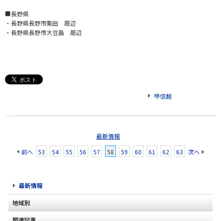
■長野県
・長野県長野市栗田 周辺
・長野県長野市大豆島 周辺
甲信越
最新情報
前へ
53
54
55
56
57
58
59
60
61
62
63
次へ
最新情報
地域別
関連記事
北海道