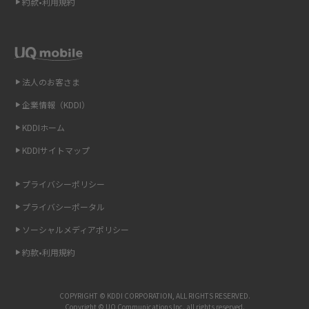
2015年2月(7)
約款•利用規約
テザリングはWi-Fiとどう違う？接続方法や注意点を解説！
2015年1月(8)
2014年12月(8)
Wi-Fiを自宅に設置する方法は？必要なことやポイントも紹介
2014年11月(8)
法人のお客さま
光ファイバーとは？仕組みやメリット・デメリットを初心者向けにわかり
2014年10月(9)
やすく解説
企業情報（KDDI）
KDDIホーム
2014年9月(9)
ストリーミング再生とは？ダウンロードとの違いやメリット・デメリット
KDDIサイトマップ
を解説
2014年8月(7)
2014年7月(9)
プライバシーポリシー
6Gとはどんな通信技術？Beyond 5Gや実用化の課題などを解説
2014年6月(7)
プライバシーポータル
引っ越し費用の相場は？ひとり暮らしや家族の場合の目安や費用を抑える
2014年5月(7)
ソーシャルメディアポリシー
方法を解説
約款•利用規約
2014年4月(9)
スマホがWi-Fiにつながらない原因は？すぐに試せる対処法も紹介！
2014年3月(9)
COPYRIGHT © KDDI CORPORATION, ALL RIGHTS RESERVED.
UQ WiMAXの評判は？特徴やメリット・デメリットを口コミと併せて紹介
2014年2月(5)
Copyright © UQ Communications Inc. all rights reserved.