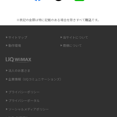
2016年2月(6)
ポケット型Wi-Fiを月額なしで利用できるのはなぜ？メリット・デメリット
2016年1月(7)
も紹介
※表記の金額は特に記載のある場合を除きすべて
税込
です。
2015年12月(8)
無制限で利用できるポケット型Wi-Fiは？選び方や通信費を抑える方法も紹
2015年11月(6)
介
サイトマップ
当サイトについて
2015年10月(8)
ポケット型Wi-Fi（モバイルWi-Fi）とは？おススメする方の特徴や選び方を
動作環境
商標について
解説
2015年9月(8)
2015年8月(7)
即日受け取りできるポケット型Wi-Fiはある？すぐに使うための方法や注意
点も解説
2015年7月(9)
法人のお客さま
2015年6月(8)
企業情報（UQコミュニケーションズ）
ONU（光回線終端装置）とは？モデム・ルーター・ホームゲートウェイと
の違いを解説
2015年5月(7)
プライバシーポリシー
2015年4月(7)
ギガバイト（GB）とは？1GBの目安やギガが足りない時の対処法を紹介
プライバシーポータル
2015年3月(9)
ソーシャルメディアポリシー
Wi-Fi 6とは？Wi-Fi 5との違いやメリットと注意点、規格の種類も解説