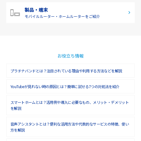
2019年2月(7)
製品・端末
モバイルルーター・
ホームルーターをご紹介
2019年1月(6)
2018年12月(8)
2018年11月(5)
2018年10月(6)
お役立ち情報
2018年9月(5)
プラチナバンドとは？注目されている理由や利用する方法などを解説
2018年8月(4)
YouTubeが見れない時の原因とは？簡単に試せる7つの対処法を紹介
2018年7月(6)
2018年6月(6)
スマートホームとは？活用例や導入に必要なもの、メリット・デメリット
を解説
2018年5月(4)
音声アシスタントとは？便利な活用方法や代表的なサービスの特徴、使い
2018年4月(7)
方を解説
2018年3月(8)