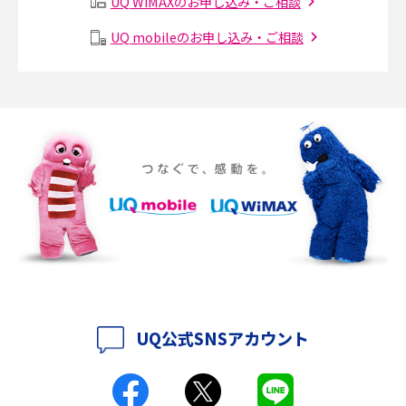
UQ WiMAXのお申し込み・ご相談
2017年2月(7)
メッシュWi-Fiとは？仕組みやメリット・デメリット、中継機との違いを解
UQ mobileのお申し込み・ご相談
2017年1月(6)
説
2016年12月(5)
ポケット型Wi-Fiの使い方は？基本的な手順やつながらない時の対処法を紹
介
2016年11月(7)
2016年10月(8)
ポケット型Wi-Fiをレンタルするメリットとは？選び方や向いている方の特
徴も紹介
2016年9月(8)
2016年8月(12)
持ち運びできるポケット型Wi-Fiのおススメの選び方は？メリット・デメリ
ットも紹介
2016年7月(7)
2016年6月(5)
ポケット型Wi-Fiはクレカなしでも利用できる？口座振替の方法や注意点も
解説
2016年5月(2)
UQ公式SNSアカウント
ポケット型Wi-Fiとは？通信の仕組みやメリット・デメリットを解説
2016年4月(3)
2016年3月(8)
工事不要！置くだけWi-Fiの特徴は？メリット・デメリットや選び方を解説