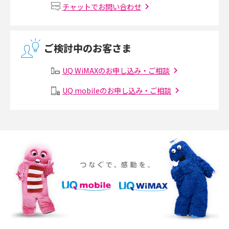
Wi-Fiルーターの設定方法をわかりやすく解説！事前に準備すべきものも紹
2017年6月(6)
チャットでお問い合わせ
介
2017年5月(5)
無線LANとは？メリット・デメリットや接続方法を解説
2017年4月(8)
ご検討中のお客さま
2017年3月(9)
有線LANとは？無線LANとの違いやメリット・デメリットを解説
UQ WiMAXのお申し込み・ご相談
2017年2月(7)
メッシュWi-Fiとは？仕組みやメリット・デメリット、中継機との違いを解
UQ mobileのお申し込み・ご相談
2017年1月(6)
説
2016年12月(5)
ポケット型Wi-Fiの使い方は？基本的な手順やつながらない時の対処法を紹
介
2016年11月(7)
2016年10月(8)
ポケット型Wi-Fiをレンタルするメリットとは？選び方や向いている方の特
徴も紹介
2016年9月(8)
2016年8月(12)
持ち運びできるポケット型Wi-Fiのおススメの選び方は？メリット・デメリ
ットも紹介
2016年7月(7)
2016年6月(5)
ポケット型Wi-Fiはクレカなしでも利用できる？口座振替の方法や注意点も