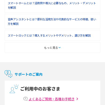
2018年6月(6)
スマートホームとは？活用例や導入に必要なもの、メリット・デメリット
を解説
2018年5月(4)
音声アシスタントとは？便利な活用方法や代表的なサービスの特徴、使い
2018年4月(7)
方を解説
2018年3月(8)
スマートロックとは？導入するメリットやデメリット、選び方を解説
2018年2月(6)
2018年1月(5)
スマートテレビとは？特徴や選び方、使い方をわかりやすく解説
もっと見る
2017年12月(9)
Chromecast（クロームキャスト）とは？接続方法や基本的な使い方を解説
2017年11月(4)
マンションで使えるWi-Fiは？種類ごとの特徴や選び方を紹介
2017年10月(4)
サポートのご案内
2017年9月(6)
光回線の速度の目安は？測定方法や遅い時の対策方法も紹介
ご利用中のお客さま
2017年8月(4)
マンションで光回線の利用を始める手順は？設備状況の確認方法も解説
2017年7月(6)
よくあるご質問・各種お手続き