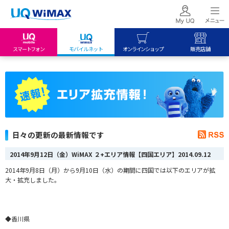
スマートフォン
モバイルネット
オンラインショップ
販売店舗
my UQ WiMAX
UQ mobile
UQ mobile
UQ WiMAX ご契約の方
オンラインショップ
販売店舗
My UQ mobile
UQ WiMAX
UQ WiMAX
UQ mobile ご契約の方
オンラインショップ
販売店舗
UQ mobile
日々の更新の最新情報です
データチャージサイト
2014年9月12日（金）WiMAX ２+エリア情報【四国エリア】
2014.09.12
2014年9月8日（月）から9月10日（水）
の期間に四国では以下のエリアが拡
大・拡充しました。
◆香川県