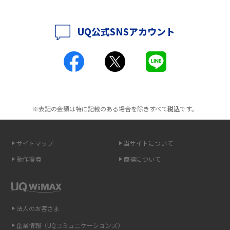
解説
2016年5月(2)
UQ公式SNSアカウント
ポケット型Wi-Fiとは？通信の仕組みやメリット・デメリットを解説
2016年4月(3)
2016年3月(8)
工事不要！置くだけWi-Fiの特徴は？メリット・デメリットや選び方を解説
2016年2月(6)
ポケット型Wi-Fiを月額なしで利用できるのはなぜ？メリット・デメリット
2016年1月(7)
も紹介
※表記の金額は特に記載のある場合を除きすべて
税込
です。
2015年12月(8)
無制限で利用できるポケット型Wi-Fiは？選び方や通信費を抑える方法も紹
2015年11月(6)
介
サイトマップ
当サイトについて
2015年10月(8)
ポケット型Wi-Fi（モバイルWi-Fi）とは？おススメする方の特徴や選び方を
動作環境
商標について
解説
2015年9月(8)
2015年8月(7)
即日受け取りできるポケット型Wi-Fiはある？すぐに使うための方法や注意
点も解説
2015年7月(9)
法人のお客さま
2015年6月(8)
企業情報（UQコミュニケーションズ）
ONU（光回線終端装置）とは？モデム・ルーター・ホームゲートウェイと