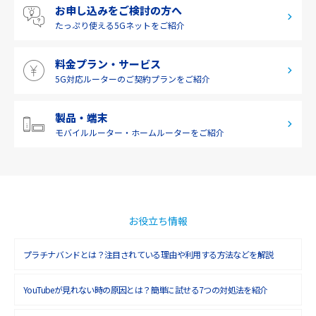
お申し込みをご検討の方へ
2019年6月(1)
九州・沖縄
たっぷり使える
5Gネットをご紹介
2019年5月(1)
料金プラン・サービス
2019年4月(1)
5G対応ルーターの
ご契約プランをご紹介
2019年3月(9)
2019年2月(7)
製品・端末
モバイルルーター・
ホームルーターをご紹介
2019年1月(6)
2018年12月(8)
2018年11月(5)
2018年10月(6)
お役立ち情報
2018年9月(5)
プラチナバンドとは？注目されている理由や利用する方法などを解説
2018年8月(4)
YouTubeが見れない時の原因とは？簡単に試せる7つの対処法を紹介
2018年7月(6)