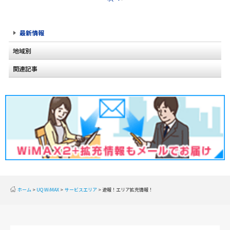
最新情報
地域別
関連記事
北海道
2020年2月(2)
東北
2020年1月(2)
関東
2019年12月(2)
甲信越
2019年11月(2)
北陸
2019年10月(1)
東海
2019年9月(1)
近畿
ホーム
UQ WiMAX
サービスエリア
速報！エリア拡充情報！
2019年8月(2)
中国
2019年7月(2)
四国