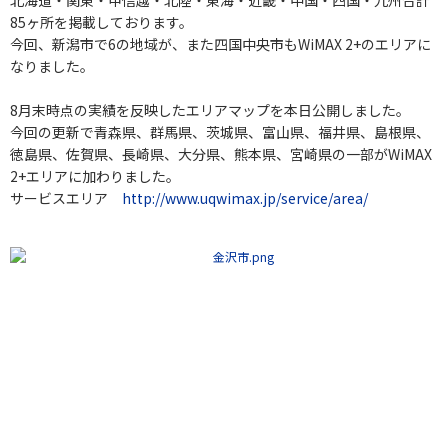
北海道・関東・甲信越・北陸・東海
・
近畿・中国・四国・九州合計
85
ヶ
所を掲載しております。
今回、新潟市で6の地域が、また四国中央市も
WiMAX 2+のエリアに
なりました。
8月末時点の実績を反映したエリアマップを本日公開しました。
今回の更新で青森県、群馬県、茨城県、富山県、福井県、島根県、
徳島県、佐賀県、長崎県、大分県、熊本県、宮崎県の一部がWiMAX
2+エリアに加わりました。
サービスエリア
http://www.uqwimax.jp/service/area/