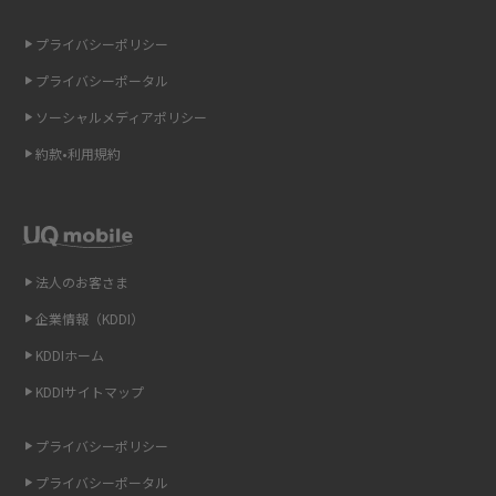
の違いを解説
2015年5月(7)
プライバシーポリシー
2015年4月(7)
ギガバイト（GB）とは？1GBの目安やギガが足りない時の対処法を紹介
プライバシーポータル
2015年3月(9)
ソーシャルメディアポリシー
Wi-Fi 6とは？Wi-Fi 5との違いやメリットと注意点、規格の種類も解説
2015年2月(7)
約款•利用規約
テザリングはWi-Fiとどう違う？接続方法や注意点を解説！
2015年1月(8)
2014年12月(8)
Wi-Fiを自宅に設置する方法は？必要なことやポイントも紹介
2014年11月(8)
法人のお客さま
光ファイバーとは？仕組みやメリット・デメリットを初心者向けにわかり
2014年10月(9)
やすく解説
企業情報（KDDI）
KDDIホーム
2014年9月(9)
ストリーミング再生とは？ダウンロードとの違いやメリット・デメリット
KDDIサイトマップ
を解説
2014年8月(7)
2014年7月(9)
プライバシーポリシー
6Gとはどんな通信技術？Beyond 5Gや実用化の課題などを解説
2014年6月(7)
プライバシーポータル