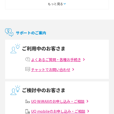
2018年1月(5)
スマートテレビとは？特徴や選び方、使い方をわかりやすく解説
もっと見る
2017年12月(9)
Chromecast（クロームキャスト）とは？接続方法や基本的な使い方を解説
2017年11月(4)
マンションで使えるWi-Fiは？種類ごとの特徴や選び方を紹介
2017年10月(4)
サポートのご案内
2017年9月(6)
光回線の速度の目安は？測定方法や遅い時の対策方法も紹介
ご利用中のお客さま
2017年8月(4)
マンションで光回線の利用を始める手順は？設備状況の確認方法も解説
2017年7月(6)
よくあるご質問・各種お手続き
Wi-Fiルーターの設定方法をわかりやすく解説！事前に準備すべきものも紹
2017年6月(6)
チャットでお問い合わせ
介
2017年5月(5)
無線LANとは？メリット・デメリットや接続方法を解説
2017年4月(8)
ご検討中のお客さま
2017年3月(9)
有線LANとは？無線LANとの違いやメリット・デメリットを解説
UQ WiMAXのお申し込み・ご相談
2017年2月(7)
メッシュWi-Fiとは？仕組みやメリット・デメリット、中継機との違いを解
UQ mobileのお申し込み・ご相談
2017年1月(6)