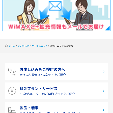
2020年1月(2)
関東
2019年12月(2)
甲信越
2019年11月(2)
北陸
2019年10月(1)
東海
2019年9月(1)
近畿
ホーム
UQ WiMAX
サービスエリア
速報！エリア拡充情報！
2019年8月(2)
中国
2019年7月(2)
四国
お申し込みをご検討の方へ
2019年6月(1)
九州・沖縄
たっぷり使える
5Gネットをご紹介
2019年5月(1)
料金プラン・サービス
2019年4月(1)
5G対応ルーターの
ご契約プランをご紹介
2019年3月(9)
2019年2月(7)
製品・端末
モバイルルーター・
ホームルーターをご紹介