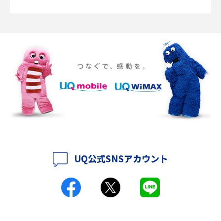
説
2016年12月(5)
ポケット型Wi-Fiの使い方は？基本的な手順やつながらない時の対処法を紹
介
2016年11月(7)
2016年10月(8)
ポケット型Wi-Fiをレンタルするメリットとは？選び方や向いている方の特
徴も紹介
2016年9月(8)
2016年8月(12)
持ち運びできるポケット型Wi-Fiのおススメの選び方は？メリット・デメリ
ットも紹介
2016年7月(7)
2016年6月(5)
ポケット型Wi-Fiはクレカなしでも利用できる？口座振替の方法や注意点も
解説
2016年5月(2)
UQ公式SNSアカウント
ポケット型Wi-Fiとは？通信の仕組みやメリット・デメリットを解説
2016年4月(3)
2016年3月(8)
工事不要！置くだけWi-Fiの特徴は？メリット・デメリットや選び方を解説
2016年2月(6)
ポケット型Wi-Fiを月額なしで利用できるのはなぜ？メリット・デメリット
2016年1月(7)
も紹介