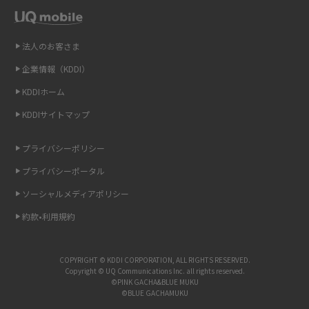
2014年12月(8)
Wi-Fiを自宅に設置する方法は？必要なことやポイントも紹介
2014年11月(8)
法人のお客さま
光ファイバーとは？仕組みやメリット・デメリットを初心者向けにわかり
2014年10月(9)
やすく解説
企業情報（KDDI）
KDDIホーム
2014年9月(9)
ストリーミング再生とは？ダウンロードとの違いやメリット・デメリット
KDDIサイトマップ
を解説
2014年8月(7)
2014年7月(9)
プライバシーポリシー
6Gとはどんな通信技術？Beyond 5Gや実用化の課題などを解説
2014年6月(7)
プライバシーポータル
引っ越し費用の相場は？ひとり暮らしや家族の場合の目安や費用を抑える
2014年5月(7)
ソーシャルメディアポリシー
方法を解説
約款•利用規約
2014年4月(9)
スマホがWi-Fiにつながらない原因は？すぐに試せる対処法も紹介！
2014年3月(9)
COPYRIGHT © KDDI CORPORATION, ALL RIGHTS RESERVED.
UQ WiMAXの評判は？特徴やメリット・デメリットを口コミと併せて紹介
2014年2月(5)
Copyright © UQ Communications Inc. all rights reserved.
©PINK GACHA&BLUE MUKU
©BLUE GACHAMUKU
2014年1月(1)
アップロードが遅い原因とは？起こり得る問題と解決方法を解説