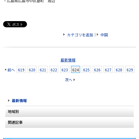
・広島県広島市中区基町 周辺
カテゴリを追加
｜
中国
最新情報
前へ
619
620
621
622
623
624
625
626
627
628
629
次へ
最新情報
地域別
関連記事
北海道
2020年2月(2)
東北