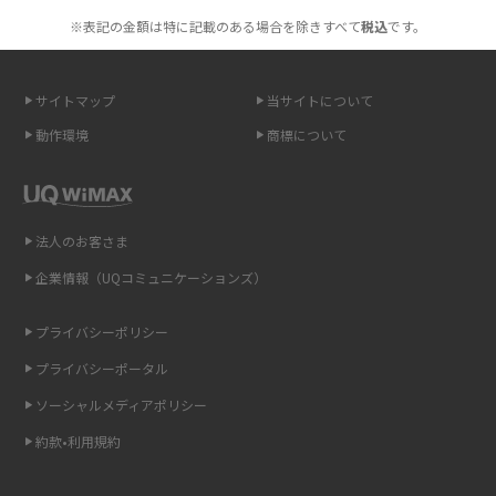
※表記の金額は特に記載のある場合を除きすべて
税込
です。
2015年12月(8)
無制限で利用できるポケット型Wi-Fiは？選び方や通信費を抑える方法も紹
2015年11月(6)
介
サイトマップ
当サイトについて
2015年10月(8)
ポケット型Wi-Fi（モバイルWi-Fi）とは？おススメする方の特徴や選び方を
動作環境
商標について
解説
2015年9月(8)
2015年8月(7)
即日受け取りできるポケット型Wi-Fiはある？すぐに使うための方法や注意
点も解説
2015年7月(9)
法人のお客さま
2015年6月(8)
企業情報（UQコミュニケーションズ）
ONU（光回線終端装置）とは？モデム・ルーター・ホームゲートウェイと
の違いを解説
2015年5月(7)
プライバシーポリシー
2015年4月(7)
ギガバイト（GB）とは？1GBの目安やギガが足りない時の対処法を紹介
プライバシーポータル
2015年3月(9)
ソーシャルメディアポリシー
Wi-Fi 6とは？Wi-Fi 5との違いやメリットと注意点、規格の種類も解説
2015年2月(7)
約款•利用規約
テザリングはWi-Fiとどう違う？接続方法や注意点を解説！
2015年1月(8)