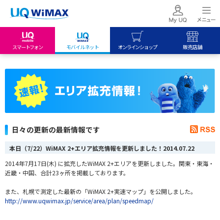
スマートフォン
モバイルネット
オンラインショップ
販売店舗
my UQ WiMAX
UQ mobile
UQ mobile
UQ WiMAX ご契約の方
オンラインショップ
販売店舗
My UQ mobile
UQ WiMAX
UQ WiMAX
UQ mobile ご契約の方
オンラインショップ
販売店舗
UQ mobile
日々の更新の最新情報です
データチャージサイト
本日（7/22）WiMAX 2+エリア拡充情報を更新しました！
2014.07.22
2014年7月17日(木) に拡充したWiMAX 2+エリアを更新しました。関東・東海
・
近畿・中国、合計23
ヶ
所を掲載しております。
また、札幌で測定した最新の「WiMAX 2+実速マップ」を公開しました。
http://www.uqwimax.jp/service/area/plan/speedmap/