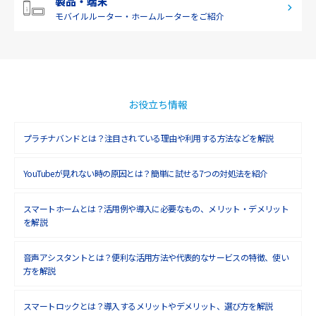
製品・端末
モバイルルーター・
ホームルーターをご紹介
2019年1月(6)
2018年12月(8)
2018年11月(5)
2018年10月(6)
お役立ち情報
2018年9月(5)
プラチナバンドとは？注目されている理由や利用する方法などを解説
2018年8月(4)
YouTubeが見れない時の原因とは？簡単に試せる7つの対処法を紹介
2018年7月(6)
2018年6月(6)
スマートホームとは？活用例や導入に必要なもの、メリット・デメリット
を解説
2018年5月(4)
音声アシスタントとは？便利な活用方法や代表的なサービスの特徴、使い
2018年4月(7)
方を解説
2018年3月(8)
スマートロックとは？導入するメリットやデメリット、選び方を解説
2018年2月(6)