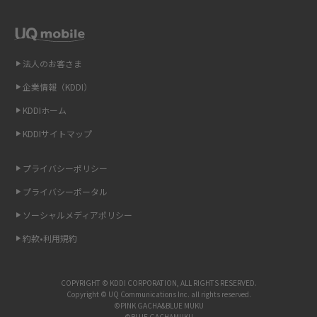
テザリングはWi-Fiとどう違う？接続方法や注意点を解説！
2015年1月(8)
2014年12月(8)
Wi-Fiを自宅に設置する方法は？必要なことやポイントも紹介
2014年11月(8)
法人のお客さま
光ファイバーとは？仕組みやメリット・デメリットを初心者向けにわかり
2014年10月(9)
やすく解説
企業情報（KDDI）
KDDIホーム
2014年9月(9)
ストリーミング再生とは？ダウンロードとの違いやメリット・デメリット
KDDIサイトマップ
を解説
2014年8月(7)
2014年7月(9)
プライバシーポリシー
6Gとはどんな通信技術？Beyond 5Gや実用化の課題などを解説
2014年6月(7)
プライバシーポータル
引っ越し費用の相場は？ひとり暮らしや家族の場合の目安や費用を抑える
2014年5月(7)
ソーシャルメディアポリシー
方法を解説
約款•利用規約
2014年4月(9)
スマホがWi-Fiにつながらない原因は？すぐに試せる対処法も紹介！
2014年3月(9)
COPYRIGHT © KDDI CORPORATION, ALL RIGHTS RESERVED.
UQ WiMAXの評判は？特徴やメリット・デメリットを口コミと併せて紹介
2014年2月(5)
Copyright © UQ Communications Inc. all rights reserved.
©PINK GACHA&BLUE MUKU
©BLUE GACHAMUKU