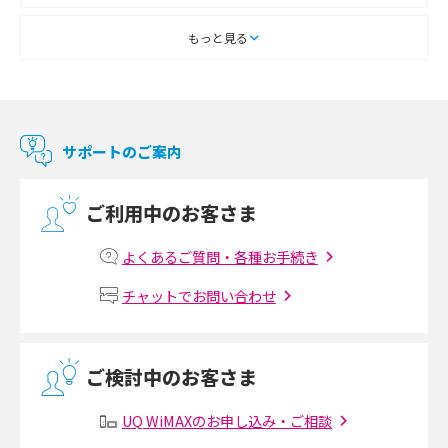
2018年1月(5)
スマートテレビとは？特徴や選び方、使い方をわかりやすく解説
もっと見る
2017年12月(9)
Chromecast（クロームキャスト）とは？接続方法や基本的な使い方を解説
2017年11月(4)
マンションで使えるWi-Fiは？種類ごとの特徴や選び方を紹介
2017年10月(4)
サポートのご案内
2017年9月(6)
光回線の速度の目安は？測定方法や遅い時の対策方法も紹介
ご利用中のお客さま
2017年8月(4)
マンションで光回線の利用を始める手順は？設備状況の確認方法も解説
2017年7月(6)
よくあるご質問・各種お手続き
Wi-Fiルーターの設定方法をわかりやすく解説！事前に準備すべきものも紹
2017年6月(6)
チャットでお問い合わせ
介
2017年5月(5)
無線LANとは？メリット・デメリットや接続方法を解説
2017年4月(8)
ご検討中のお客さま
2017年3月(9)
有線LANとは？無線LANとの違いやメリット・デメリットを解説
UQ WiMAXのお申し込み・ご相談
2017年2月(7)