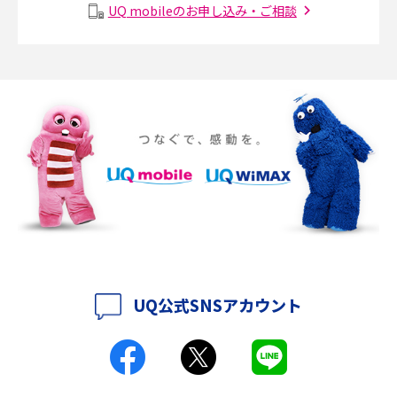
メッシュWi-Fiとは？仕組みやメリット・デメリット、中継機との違いを解
UQ mobileのお申し込み・ご相談
2017年1月(6)
説
2016年12月(5)
ポケット型Wi-Fiの使い方は？基本的な手順やつながらない時の対処法を紹
介
2016年11月(7)
2016年10月(8)
ポケット型Wi-Fiをレンタルするメリットとは？選び方や向いている方の特
徴も紹介
2016年9月(8)
2016年8月(12)
持ち運びできるポケット型Wi-Fiのおススメの選び方は？メリット・デメリ
ットも紹介
2016年7月(7)
2016年6月(5)
ポケット型Wi-Fiはクレカなしでも利用できる？口座振替の方法や注意点も
解説
2016年5月(2)
UQ公式SNSアカウント
ポケット型Wi-Fiとは？通信の仕組みやメリット・デメリットを解説
2016年4月(3)
2016年3月(8)
工事不要！置くだけWi-Fiの特徴は？メリット・デメリットや選び方を解説
2016年2月(6)