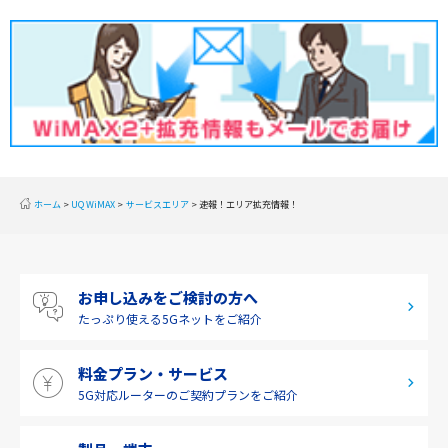
2020年2月(2)
東北
2020年1月(2)
関東
2019年12月(2)
甲信越
2019年11月(2)
北陸
2019年10月(1)
東海
2019年9月(1)
近畿
ホーム
UQ WiMAX
サービスエリア
速報！エリア拡充情報！
2019年8月(2)
中国
2019年7月(2)
四国
お申し込みをご検討の方へ
2019年6月(1)
九州・沖縄
たっぷり使える
5Gネットをご紹介
2019年5月(1)
料金プラン・サービス
2019年4月(1)
5G対応ルーターの
ご契約プランをご紹介
2019年3月(9)
2019年2月(7)