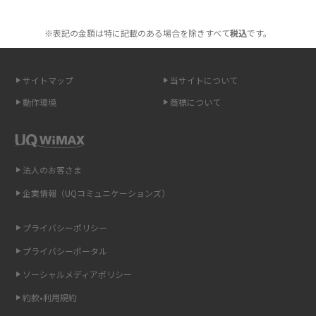
ポケット型Wi-Fiを月額なしで利用できるのはなぜ？メリット・デメリット
2016年1月(7)
も紹介
※表記の金額は特に記載のある場合を除きすべて
税込
です。
2015年12月(8)
無制限で利用できるポケット型Wi-Fiは？選び方や通信費を抑える方法も紹
2015年11月(6)
介
サイトマップ
当サイトについて
2015年10月(8)
ポケット型Wi-Fi（モバイルWi-Fi）とは？おススメする方の特徴や選び方を
動作環境
商標について
解説
2015年9月(8)
2015年8月(7)
即日受け取りできるポケット型Wi-Fiはある？すぐに使うための方法や注意
点も解説
2015年7月(9)
法人のお客さま
2015年6月(8)
企業情報（UQコミュニケーションズ）
ONU（光回線終端装置）とは？モデム・ルーター・ホームゲートウェイと
の違いを解説
2015年5月(7)
プライバシーポリシー
2015年4月(7)
ギガバイト（GB）とは？1GBの目安やギガが足りない時の対処法を紹介
プライバシーポータル
2015年3月(9)
ソーシャルメディアポリシー
Wi-Fi 6とは？Wi-Fi 5との違いやメリットと注意点、規格の種類も解説
2015年2月(7)
約款•利用規約