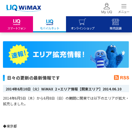
スマートフォン
モバイルネット
オンラインショップ
販売店舗
my UQ WiMAX
UQ mobile
UQ mobile
UQ WiMAX ご契約の方
オンラインショップ
販売店舗
My UQ mobile
UQ WiMAX
UQ WiMAX
UQ mobile ご契約の方
オンラインショップ
販売店舗
UQ mobile
日々の更新の最新情報です
データチャージサイト
2014年6月10日（火）WiMAX ２+エリア情報【関東エリア】
2014.06.10
2014年6月5日（木）から6月8
日（日）の期間に関東では以下のエリアが拡大・
拡充しました。
◆東京都