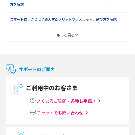
方を解説
2018年3月(8)
スマートロックとは？導入するメリットやデメリット、選び方を解説
2018年2月(6)
2018年1月(5)
スマートテレビとは？特徴や選び方、使い方をわかりやすく解説
もっと見る
2017年12月(9)
Chromecast（クロームキャスト）とは？接続方法や基本的な使い方を解説
2017年11月(4)
マンションで使えるWi-Fiは？種類ごとの特徴や選び方を紹介
2017年10月(4)
サポートのご案内
2017年9月(6)
光回線の速度の目安は？測定方法や遅い時の対策方法も紹介
ご利用中のお客さま
2017年8月(4)
マンションで光回線の利用を始める手順は？設備状況の確認方法も解説
2017年7月(6)
よくあるご質問・各種お手続き
Wi-Fiルーターの設定方法をわかりやすく解説！事前に準備すべきものも紹
2017年6月(6)
チャットでお問い合わせ
介
2017年5月(5)
無線LANとは？メリット・デメリットや接続方法を解説
2017年4月(8)