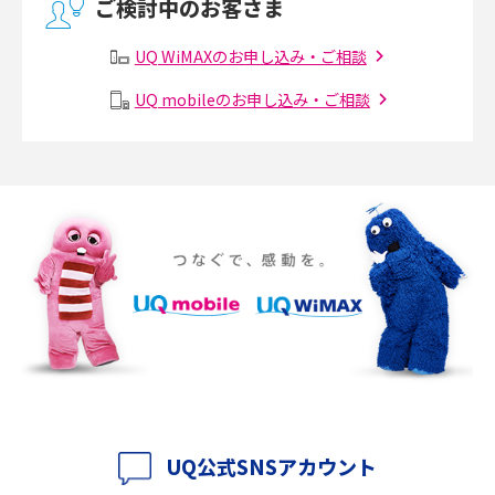
ご検討中のお客さま
2017年3月(9)
有線LANとは？無線LANとの違いやメリット・デメリットを解説
UQ WiMAXのお申し込み・ご相談
2017年2月(7)
メッシュWi-Fiとは？仕組みやメリット・デメリット、中継機との違いを解
UQ mobileのお申し込み・ご相談
2017年1月(6)
説
2016年12月(5)
ポケット型Wi-Fiの使い方は？基本的な手順やつながらない時の対処法を紹
介
2016年11月(7)
2016年10月(8)
ポケット型Wi-Fiをレンタルするメリットとは？選び方や向いている方の特
徴も紹介
2016年9月(8)
2016年8月(12)
持ち運びできるポケット型Wi-Fiのおススメの選び方は？メリット・デメリ
ットも紹介
2016年7月(7)
2016年6月(5)
ポケット型Wi-Fiはクレカなしでも利用できる？口座振替の方法や注意点も
解説
2016年5月(2)
UQ公式SNSアカウント
ポケット型Wi-Fiとは？通信の仕組みやメリット・デメリットを解説
2016年4月(3)