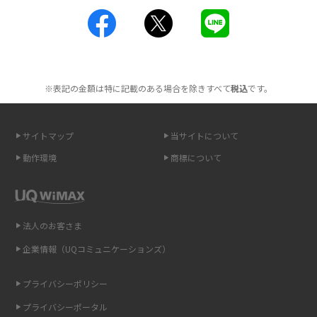
2016年3月(8)
工事不要！置くだけWi-Fiの特徴は？メリット・デメリットや選び方を解説
2016年2月(6)
ポケット型Wi-Fiを月額なしで利用できるのはなぜ？メリット・デメリット
2016年1月(7)
も紹介
※表記の金額は特に記載のある場合を除きすべて
税込
です。
2015年12月(8)
無制限で利用できるポケット型Wi-Fiは？選び方や通信費を抑える方法も紹
2015年11月(6)
介
サイトマップ
当サイトについて
2015年10月(8)
ポケット型Wi-Fi（モバイルWi-Fi）とは？おススメする方の特徴や選び方を
動作環境
商標について
解説
2015年9月(8)
2015年8月(7)
即日受け取りできるポケット型Wi-Fiはある？すぐに使うための方法や注意
点も解説
2015年7月(9)
法人のお客さま
2015年6月(8)
企業情報（UQコミュニケーションズ）
ONU（光回線終端装置）とは？モデム・ルーター・ホームゲートウェイと
の違いを解説
2015年5月(7)
プライバシーポリシー
2015年4月(7)
ギガバイト（GB）とは？1GBの目安やギガが足りない時の対処法を紹介
プライバシーポータル