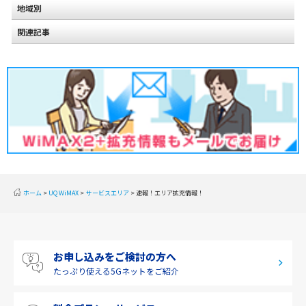
地域別
関連記事
北海道
2020年2月(2)
東北
2020年1月(2)
関東
2019年12月(2)
甲信越
2019年11月(2)
北陸
2019年10月(1)
東海
2019年9月(1)
近畿
ホーム
UQ WiMAX
サービスエリア
速報！エリア拡充情報！
2019年8月(2)
中国
2019年7月(2)
四国
お申し込みをご検討の方へ
2019年6月(1)
九州・沖縄
たっぷり使える
5Gネットをご紹介
2019年5月(1)