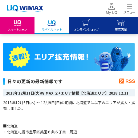
スマートフォン
モバイルネット
オンラインショップ
販売店舗
my UQ WiMAX
UQ mobile
UQ mobile
UQ WiMAX ご契約の方
オンラインショップ
販売店舗
My UQ mobile
UQ WiMAX
UQ WiMAX
UQ mobile ご契約の方
オンラインショップ
販売店舗
UQ mobile
日々の更新の最新情報です
データチャージサイト
2018年12月11日(火)WiMAX ２+エリア情報【北海道エリア】
2018.12.11
2018年12月6日(木) ～ 12月9日(日)の期間に北海道では以下のエリアが拡大・拡
充しました。
■北海道
・北海道札幌市豊平区美園６条６丁目 周辺