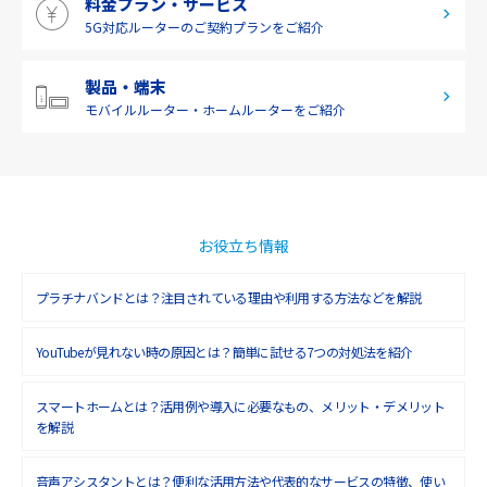
料金プラン・サービス
2019年4月(1)
5G対応ルーターの
ご契約プランをご紹介
2019年3月(9)
2019年2月(7)
製品・端末
モバイルルーター・
ホームルーターをご紹介
2019年1月(6)
2018年12月(8)
2018年11月(5)
2018年10月(6)
お役立ち情報
2018年9月(5)
プラチナバンドとは？注目されている理由や利用する方法などを解説
2018年8月(4)
YouTubeが見れない時の原因とは？簡単に試せる7つの対処法を紹介
2018年7月(6)
2018年6月(6)
スマートホームとは？活用例や導入に必要なもの、メリット・デメリット
を解説
2018年5月(4)
音声アシスタントとは？便利な活用方法や代表的なサービスの特徴、使い
2018年4月(7)