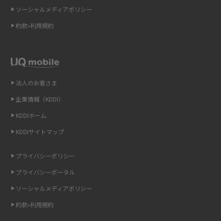
2015年3月(9)
ソーシャルメディアポリシー
Wi-Fi 6とは？Wi-Fi 5との違いやメリットと注意点、規格の種類も解説
2015年2月(7)
約款•利用規約
テザリングはWi-Fiとどう違う？接続方法や注意点を解説！
2015年1月(8)
2014年12月(8)
Wi-Fiを自宅に設置する方法は？必要なことやポイントも紹介
2014年11月(8)
法人のお客さま
光ファイバーとは？仕組みやメリット・デメリットを初心者向けにわかり
2014年10月(9)
やすく解説
企業情報（KDDI）
KDDIホーム
2014年9月(9)
ストリーミング再生とは？ダウンロードとの違いやメリット・デメリット
KDDIサイトマップ
を解説
2014年8月(7)
2014年7月(9)
プライバシーポリシー
6Gとはどんな通信技術？Beyond 5Gや実用化の課題などを解説
2014年6月(7)
プライバシーポータル
引っ越し費用の相場は？ひとり暮らしや家族の場合の目安や費用を抑える
2014年5月(7)
ソーシャルメディアポリシー
方法を解説
約款•利用規約
2014年4月(9)
スマホがWi-Fiにつながらない原因は？すぐに試せる対処法も紹介！