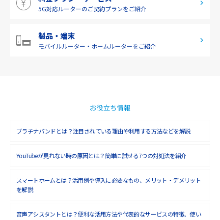
5G対応ルーターの
ご契約プランをご紹介
2019年3月(9)
2019年2月(7)
製品・端末
モバイルルーター・
ホームルーターをご紹介
2019年1月(6)
2018年12月(8)
2018年11月(5)
2018年10月(6)
お役立ち情報
2018年9月(5)
プラチナバンドとは？注目されている理由や利用する方法などを解説
2018年8月(4)
YouTubeが見れない時の原因とは？簡単に試せる7つの対処法を紹介
2018年7月(6)
2018年6月(6)
スマートホームとは？活用例や導入に必要なもの、メリット・デメリット
を解説
2018年5月(4)
音声アシスタントとは？便利な活用方法や代表的なサービスの特徴、使い
2018年4月(7)