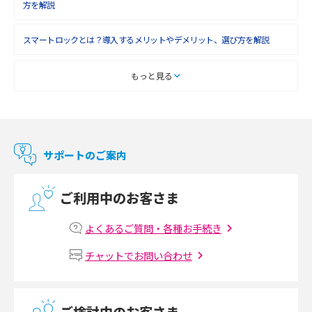
方を解説
2018年3月(8)
スマートロックとは？導入するメリットやデメリット、選び方を解説
2018年2月(6)
2018年1月(5)
スマートテレビとは？特徴や選び方、使い方をわかりやすく解説
もっと見る
2017年12月(9)
Chromecast（クロームキャスト）とは？接続方法や基本的な使い方を解説
2017年11月(4)
マンションで使えるWi-Fiは？種類ごとの特徴や選び方を紹介
2017年10月(4)
サポートのご案内
2017年9月(6)
光回線の速度の目安は？測定方法や遅い時の対策方法も紹介
ご利用中のお客さま
2017年8月(4)
マンションで光回線の利用を始める手順は？設備状況の確認方法も解説
2017年7月(6)
よくあるご質問・各種お手続き
Wi-Fiルーターの設定方法をわかりやすく解説！事前に準備すべきものも紹
2017年6月(6)
チャットでお問い合わせ
介
2017年5月(5)
無線LANとは？メリット・デメリットや接続方法を解説
2017年4月(8)