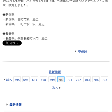
2012年8月30日（木）から9月2日（日）の期間に甲信越では以下のエリアが拡
大・拡充しました。
◆新潟県
・新潟県十日町市泉 周辺
・新潟県十日町市水口沢 周辺
◆長野県
・長野県小県郡長和町大門 周辺
甲信越
最新情報
前へ
695
696
697
698
699
700
701
702
703
704
705
次へ
最新情報