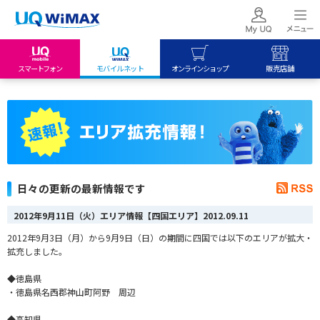
スマートフォン
モバイルネット
オンラインショップ
販売店舗
my UQ WiMAX
UQ mobile
UQ mobile
UQ WiMAX ご契約の方
オンラインショップ
販売店舗
My UQ mobile
UQ WiMAX
UQ WiMAX
UQ mobile ご契約の方
オンラインショップ
販売店舗
UQ mobile
日々の更新の最新情報です
データチャージサイト
2012年9月11日（火）エリア情報【四国エリア】
2012.09.11
2012年9月3日（月）から9月9日（日）の期間に四国では以下のエリアが拡大・
拡充しました。
◆徳島県
・徳島県名西郡神山町阿野 周辺
◆高知県