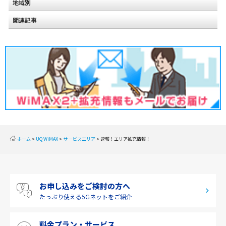
地域別
関連記事
北海道
2020年2月(2)
東北
2020年1月(2)
関東
2019年12月(2)
甲信越
2019年11月(2)
北陸
2019年10月(1)
東海
2019年9月(1)
近畿
ホーム
UQ WiMAX
サービスエリア
速報！エリア拡充情報！
2019年8月(2)
中国
2019年7月(2)
四国
お申し込みをご検討の方へ
2019年6月(1)
九州・沖縄
たっぷり使える
5Gネットをご紹介
2019年5月(1)
料金プラン・サービス
2019年4月(1)