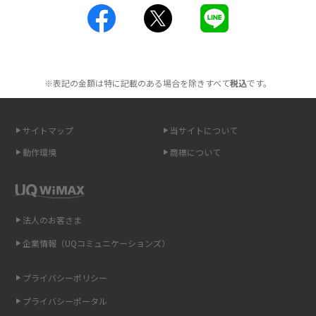
2016年3月(8)
工事不要！置くだけWi-Fiの特徴は？メリット・デメリットや選び方を解説
2016年2月(6)
ポケット型Wi-Fiを月額なしで利用できるのはなぜ？メリット・デメリット
2016年1月(7)
も紹介
※表記の金額は特に記載のある場合を除きすべて
税込
です。
2015年12月(8)
無制限で利用できるポケット型Wi-Fiは？選び方や通信費を抑える方法も紹
2015年11月(6)
介
サイトマップ
当サイトについて
2015年10月(8)
ポケット型Wi-Fi（モバイルWi-Fi）とは？おススメする方の特徴や選び方を
動作環境
商標について
解説
2015年9月(8)
2015年8月(7)
即日受け取りできるポケット型Wi-Fiはある？すぐに使うための方法や注意
点も解説
2015年7月(9)
法人のお客さま
2015年6月(8)
企業情報（UQコミュニケーションズ）
ONU（光回線終端装置）とは？モデム・ルーター・ホームゲートウェイと
の違いを解説
2015年5月(7)
プライバシーポリシー
2015年4月(7)
ギガバイト（GB）とは？1GBの目安やギガが足りない時の対処法を紹介
プライバシーポータル