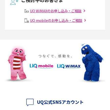
ご検討中のお客さま
2017年3月(9)
有線LANとは？無線LANとの違いやメリット・デメリットを解説
UQ WiMAXのお申し込み・ご相談
2017年2月(7)
メッシュWi-Fiとは？仕組みやメリット・デメリット、中継機との違いを解
UQ mobileのお申し込み・ご相談
2017年1月(6)
説
2016年12月(5)
ポケット型Wi-Fiの使い方は？基本的な手順やつながらない時の対処法を紹
介
2016年11月(7)
2016年10月(8)
ポケット型Wi-Fiをレンタルするメリットとは？選び方や向いている方の特
徴も紹介
2016年9月(8)
2016年8月(12)
持ち運びできるポケット型Wi-Fiのおススメの選び方は？メリット・デメリ
ットも紹介
2016年7月(7)
2016年6月(5)
ポケット型Wi-Fiはクレカなしでも利用できる？口座振替の方法や注意点も
解説
2016年5月(2)
UQ公式SNSアカウント
ポケット型Wi-Fiとは？通信の仕組みやメリット・デメリットを解説
2016年4月(3)