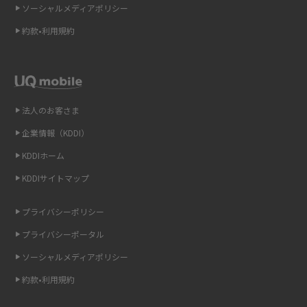
2015年3月(9)
ソーシャルメディアポリシー
Wi-Fi 6とは？Wi-Fi 5との違いやメリットと注意点、規格の種類も解説
2015年2月(7)
約款•利用規約
テザリングはWi-Fiとどう違う？接続方法や注意点を解説！
2015年1月(8)
2014年12月(8)
Wi-Fiを自宅に設置する方法は？必要なことやポイントも紹介
2014年11月(8)
法人のお客さま
光ファイバーとは？仕組みやメリット・デメリットを初心者向けにわかり
2014年10月(9)
やすく解説
企業情報（KDDI）
KDDIホーム
2014年9月(9)
ストリーミング再生とは？ダウンロードとの違いやメリット・デメリット
KDDIサイトマップ
を解説
2014年8月(7)
2014年7月(9)
プライバシーポリシー
6Gとはどんな通信技術？Beyond 5Gや実用化の課題などを解説
2014年6月(7)
プライバシーポータル
引っ越し費用の相場は？ひとり暮らしや家族の場合の目安や費用を抑える
2014年5月(7)
ソーシャルメディアポリシー
方法を解説
約款•利用規約
2014年4月(9)
スマホがWi-Fiにつながらない原因は？すぐに試せる対処法も紹介！
2014年3月(9)