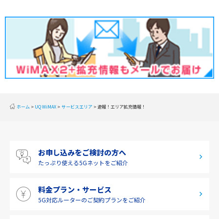
2020年2月(2)
東北
2020年1月(2)
関東
2019年12月(2)
甲信越
2019年11月(2)
北陸
2019年10月(1)
東海
2019年9月(1)
近畿
ホーム
UQ WiMAX
サービスエリア
速報！エリア拡充情報！
2019年8月(2)
中国
2019年7月(2)
四国
お申し込みをご検討の方へ
2019年6月(1)
九州・沖縄
たっぷり使える
5Gネットをご紹介
2019年5月(1)
料金プラン・サービス
2019年4月(1)
5G対応ルーターの
ご契約プランをご紹介
2019年3月(9)