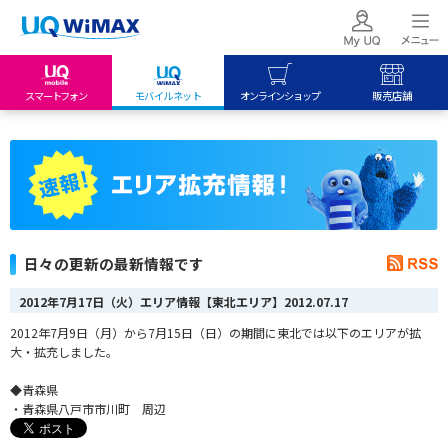
スマートフォン
モバイルネット
オンラインショップ
販売店舗
my UQ WiMAX
UQ mobile
UQ mobile
UQ WiMAX ご契約の方
オンラインショップ
販売店舗
My UQ mobile
UQ WiMAX
UQ WiMAX
UQ mobile ご契約の方
オンラインショップ
販売店舗
UQ mobile
日々の更新の最新情報です
データチャージサイト
2012年7月17日（火）エリア情報【東北エリア】
2012.07.17
2012年7月9日（月）から7月15日（日）の期間に東北では以下のエリアが拡
大・拡充しました。
◆青森県
・青森県八戸市市川町 周辺