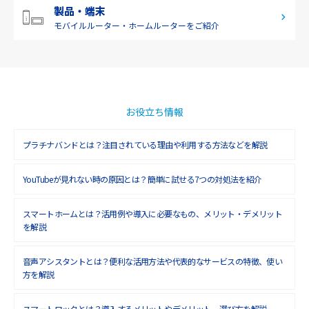
2019年2月(7)
製品・端末
モバイルルーター・
ホームルーターをご紹介
2019年1月(6)
2018年12月(8)
2018年11月(5)
2018年10月(6)
お役立ち情報
2018年9月(5)
プラチナバンドとは？注目されている理由や利用する方法などを解説
2018年8月(4)
YouTubeが見れない時の原因とは？簡単に試せる7つの対処法を紹介
2018年7月(6)
2018年6月(6)
スマートホームとは？活用例や導入に必要なもの、メリット・デメリット
を解説
2018年5月(4)
音声アシスタントとは？便利な活用方法や代表的なサービスの特徴、使い
2018年4月(7)
方を解説
2018年3月(8)
スマートロックとは？導入するメリットやデメリット、選び方を解説