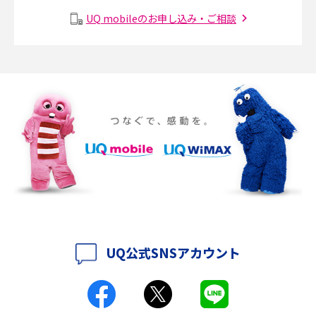
メッシュWi-Fiとは？仕組みやメリット・デメリット、中継機との違いを解
UQ mobileのお申し込み・ご相談
2017年1月(6)
説
2016年12月(5)
ポケット型Wi-Fiの使い方は？基本的な手順やつながらない時の対処法を紹
介
2016年11月(7)
2016年10月(8)
ポケット型Wi-Fiをレンタルするメリットとは？選び方や向いている方の特
徴も紹介
2016年9月(8)
2016年8月(12)
持ち運びできるポケット型Wi-Fiのおススメの選び方は？メリット・デメリ
ットも紹介
2016年7月(7)
2016年6月(5)
ポケット型Wi-Fiはクレカなしでも利用できる？口座振替の方法や注意点も
解説
2016年5月(2)
UQ公式SNSアカウント
ポケット型Wi-Fiとは？通信の仕組みやメリット・デメリットを解説
2016年4月(3)
2016年3月(8)
工事不要！置くだけWi-Fiの特徴は？メリット・デメリットや選び方を解説
2016年2月(6)