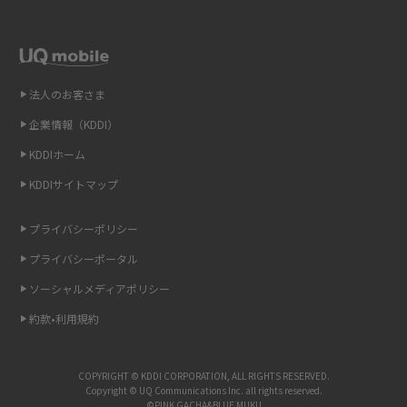
テザリングはWi-Fiとどう違う？接続方法や注意点を解説！
2015年1月(8)
2014年12月(8)
Wi-Fiを自宅に設置する方法は？必要なことやポイントも紹介
2014年11月(8)
法人のお客さま
光ファイバーとは？仕組みやメリット・デメリットを初心者向けにわかり
2014年10月(9)
やすく解説
企業情報（KDDI）
KDDIホーム
2014年9月(9)
ストリーミング再生とは？ダウンロードとの違いやメリット・デメリット
KDDIサイトマップ
を解説
2014年8月(7)
2014年7月(9)
プライバシーポリシー
6Gとはどんな通信技術？Beyond 5Gや実用化の課題などを解説
2014年6月(7)
プライバシーポータル
引っ越し費用の相場は？ひとり暮らしや家族の場合の目安や費用を抑える
2014年5月(7)
ソーシャルメディアポリシー
方法を解説
約款•利用規約
2014年4月(9)
スマホがWi-Fiにつながらない原因は？すぐに試せる対処法も紹介！
2014年3月(9)
COPYRIGHT © KDDI CORPORATION, ALL RIGHTS RESERVED.
UQ WiMAXの評判は？特徴やメリット・デメリットを口コミと併せて紹介
2014年2月(5)
Copyright © UQ Communications Inc. all rights reserved.
©PINK GACHA&BLUE MUKU