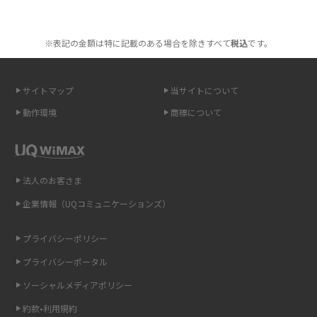
ポケット型Wi-Fiを月額なしで利用できるのはなぜ？メリット・デメリット
2016年1月(7)
も紹介
※表記の金額は特に記載のある場合を除きすべて
税込
です。
2015年12月(8)
無制限で利用できるポケット型Wi-Fiは？選び方や通信費を抑える方法も紹
2015年11月(6)
介
サイトマップ
当サイトについて
2015年10月(8)
ポケット型Wi-Fi（モバイルWi-Fi）とは？おススメする方の特徴や選び方を
動作環境
商標について
解説
2015年9月(8)
2015年8月(7)
即日受け取りできるポケット型Wi-Fiはある？すぐに使うための方法や注意
点も解説
2015年7月(9)
法人のお客さま
2015年6月(8)
企業情報（UQコミュニケーションズ）
ONU（光回線終端装置）とは？モデム・ルーター・ホームゲートウェイと
の違いを解説
2015年5月(7)
プライバシーポリシー
2015年4月(7)
ギガバイト（GB）とは？1GBの目安やギガが足りない時の対処法を紹介
プライバシーポータル
2015年3月(9)
ソーシャルメディアポリシー
Wi-Fi 6とは？Wi-Fi 5との違いやメリットと注意点、規格の種類も解説
2015年2月(7)
約款•利用規約