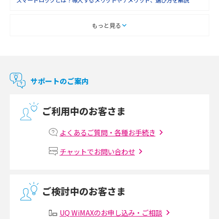
2018年2月(6)
2018年1月(5)
スマートテレビとは？特徴や選び方、使い方をわかりやすく解説
もっと見る
2017年12月(9)
Chromecast（クロームキャスト）とは？接続方法や基本的な使い方を解説
2017年11月(4)
マンションで使えるWi-Fiは？種類ごとの特徴や選び方を紹介
2017年10月(4)
サポートのご案内
2017年9月(6)
光回線の速度の目安は？測定方法や遅い時の対策方法も紹介
ご利用中のお客さま
2017年8月(4)
マンションで光回線の利用を始める手順は？設備状況の確認方法も解説
2017年7月(6)
よくあるご質問・各種お手続き
Wi-Fiルーターの設定方法をわかりやすく解説！事前に準備すべきものも紹
2017年6月(6)
チャットでお問い合わせ
介
2017年5月(5)
無線LANとは？メリット・デメリットや接続方法を解説
2017年4月(8)
ご検討中のお客さま
2017年3月(9)
有線LANとは？無線LANとの違いやメリット・デメリットを解説
UQ WiMAXのお申し込み・ご相談
2017年2月(7)