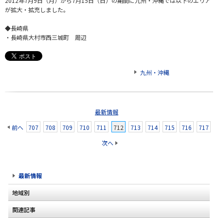
2012年7月9日（月）から7月15日（日）の期間に九州・沖縄では以下のエリア
が拡大・拡充しました。
◆長崎県
・長崎県大村市西三城町 周辺
九州・沖縄
最新情報
前へ
707
708
709
710
711
712
713
714
715
716
717
次へ
最新情報
地域別
関連記事
北海道