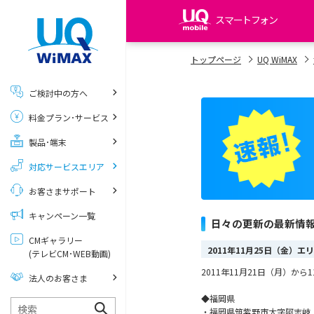
スマートフォン
my UQ WiMAX
トップページ
UQ WiMAX
UQ WiMAX ご契約の方
ご検討中の方へ
My UQ mobile
料金プラン･サービス
UQ mobile ご契約の方
製品･端末
UQ mobile
データチャージサイト
対応サービスエリア
お客さまサポート
キャンペーン一覧
日々の更新の最新情
CMギャラリー
2011年11月25日（金）
(テレビCM･WEB動画)
2011年11月21日（月）
法人のお客さま
◆福岡県
・福岡県筑紫野市大字阿志岐