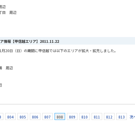
周辺
丁目 周辺
エリア情報【甲信越エリア】
2011.11.22
から11月20日（日）の期間に甲信越では以下のエリアが拡大・拡充しました。
場 周辺
辺
3
804
805
806
807
808
809
810
811
812
813
次