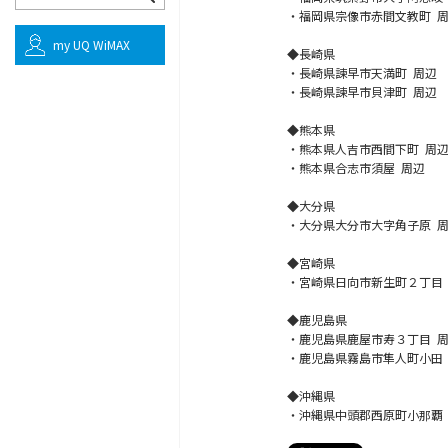
・福岡県宗像市赤間文教町 
my UQ WiMAX
◆長崎県
・長崎県諫早市天満町 周辺
・長崎県諫早市貝津町 周辺
◆熊本県
・熊本県人吉市西間下町 周
・熊本県合志市須屋 周辺
◆大分県
・大分県大分市大字角子原 
◆宮崎県
・宮崎県日向市新生町２丁目
◆鹿児島県
・鹿児島県鹿屋市寿３丁目 
・鹿児島県霧島市隼人町小田
◆沖縄県
・沖縄県中頭郡西原町小那覇