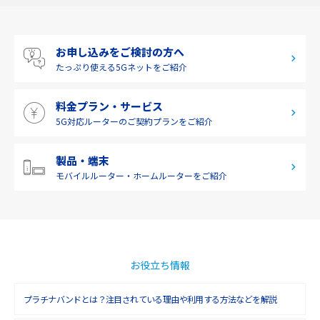
2019年8月(2)
中国
2019年7月(2)
四国
お申し込みをご検討の方へ
2019年6月(1)
九州・沖縄
たっぷり使える
5Gネットをご紹介
2019年5月(1)
料金プラン・サービス
2019年4月(1)
5G対応ルーターの
ご契約プランをご紹介
2019年3月(9)
2019年2月(7)
製品・端末
モバイルルーター・
ホームルーターをご紹介
2019年1月(6)
2018年12月(8)
2018年11月(5)
2018年10月(6)
お役立ち情報
2018年9月(5)
プラチナバンドとは？注目されている理由や利用する方法などを解説
2018年8月(4)