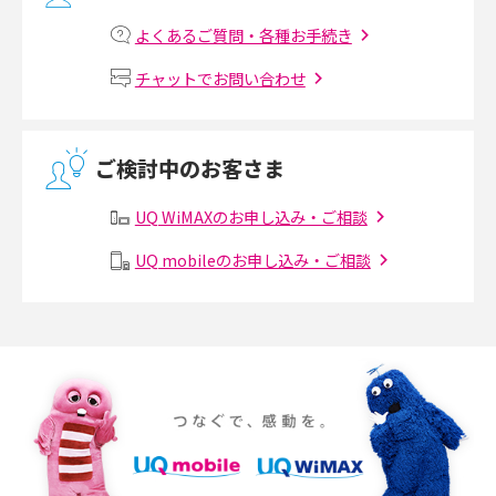
マンションで光回線の利用を始める手順は？設備状況の確認方法も解説
2017年7月(6)
よくあるご質問・各種お手続き
Wi-Fiルーターの設定方法をわかりやすく解説！事前に準備すべきものも紹
2017年6月(6)
チャットでお問い合わせ
介
2017年5月(5)
無線LANとは？メリット・デメリットや接続方法を解説
2017年4月(8)
ご検討中のお客さま
2017年3月(9)
有線LANとは？無線LANとの違いやメリット・デメリットを解説
UQ WiMAXのお申し込み・ご相談
2017年2月(7)
メッシュWi-Fiとは？仕組みやメリット・デメリット、中継機との違いを解
UQ mobileのお申し込み・ご相談
2017年1月(6)
説
2016年12月(5)
ポケット型Wi-Fiの使い方は？基本的な手順やつながらない時の対処法を紹
介
2016年11月(7)
2016年10月(8)
ポケット型Wi-Fiをレンタルするメリットとは？選び方や向いている方の特
徴も紹介
2016年9月(8)
2016年8月(12)
持ち運びできるポケット型Wi-Fiのおススメの選び方は？メリット・デメリ