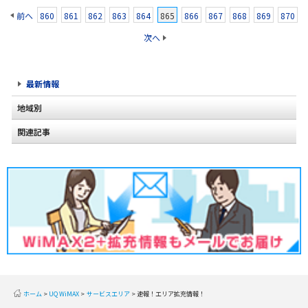
前へ
860
861
862
863
864
865
866
867
868
869
870
次へ
最新情報
地域別
関連記事
北海道
2020年2月(2)
東北
2020年1月(2)
関東
2019年12月(2)
甲信越
2019年11月(2)
北陸
2019年10月(1)
東海
2019年9月(1)
近畿
ホーム
UQ WiMAX
サービスエリア
速報！エリア拡充情報！