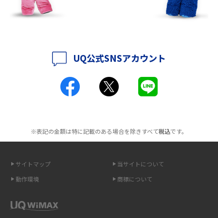
ットも紹介
2016年7月(7)
2016年6月(5)
ポケット型Wi-Fiはクレカなしでも利用できる？口座振替の方法や注意点も
解説
2016年5月(2)
UQ公式SNSアカウント
ポケット型Wi-Fiとは？通信の仕組みやメリット・デメリットを解説
2016年4月(3)
2016年3月(8)
工事不要！置くだけWi-Fiの特徴は？メリット・デメリットや選び方を解説
2016年2月(6)
ポケット型Wi-Fiを月額なしで利用できるのはなぜ？メリット・デメリット
2016年1月(7)
も紹介
※表記の金額は特に記載のある場合を除きすべて
税込
です。
2015年12月(8)
無制限で利用できるポケット型Wi-Fiは？選び方や通信費を抑える方法も紹
2015年11月(6)
介
サイトマップ
当サイトについて
2015年10月(8)
ポケット型Wi-Fi（モバイルWi-Fi）とは？おススメする方の特徴や選び方を
動作環境
商標について
解説
2015年9月(8)
2015年8月(7)
即日受け取りできるポケット型Wi-Fiはある？すぐに使うための方法や注意