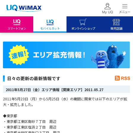
スマートフォン
モバイルネット
オンラインショップ
販売店舗
my UQ WiMAX
UQ mobile
UQ mobile
UQ WiMAX ご契約の方
オンラインショップ
販売店舗
My UQ mobile
UQ WiMAX
UQ WiMAX
UQ mobile ご契約の方
オンラインショップ
販売店舗
UQ mobile
日々の更新の最新情報です
データチャージサイト
2011年5月27日（金）エリア情報【関東エリア】
2011.05.27
2011年5月23日（月）から5月25日（水）の期間に関東では以下のエリアが拡
大・拡充しました。
◆東京都
・東京都江東区南砂７丁目 周辺
・東京都江東区塩浜２丁目 周辺
・東京都大田区東矢口３丁目 周辺