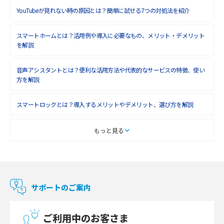
YouTubeが見れない時の原因とは？簡単に試せる7つの対処法を紹介
2018年7月(6)
2018年6月(6)
スマートホームとは？活用例や導入に必要なもの、メリット・デメリット
を解説
2018年5月(4)
音声アシスタントとは？便利な活用方法や代表的なサービスの特徴、使い
2018年4月(7)
方を解説
2018年3月(8)
スマートロックとは？導入するメリットやデメリット、選び方を解説
2018年2月(6)
2018年1月(5)
スマートテレビとは？特徴や選び方、使い方をわかりやすく解説
もっと見る
2017年12月(9)
Chromecast（クロームキャスト）とは？接続方法や基本的な使い方を解説
2017年11月(4)
マンションで使えるWi-Fiは？種類ごとの特徴や選び方を紹介
2017年10月(4)
サポートのご案内
2017年9月(6)
光回線の速度の目安は？測定方法や遅い時の対策方法も紹介
ご利用中のお客さま
2017年8月(4)