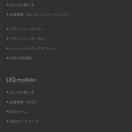
点も解説
2015年7月(9)
法人のお客さま
2015年6月(8)
企業情報（UQコミュニケーションズ）
ONU（光回線終端装置）とは？モデム・ルーター・ホームゲートウェイと
の違いを解説
2015年5月(7)
プライバシーポリシー
2015年4月(7)
ギガバイト（GB）とは？1GBの目安やギガが足りない時の対処法を紹介
プライバシーポータル
2015年3月(9)
ソーシャルメディアポリシー
Wi-Fi 6とは？Wi-Fi 5との違いやメリットと注意点、規格の種類も解説
2015年2月(7)
約款•利用規約
テザリングはWi-Fiとどう違う？接続方法や注意点を解説！
2015年1月(8)
2014年12月(8)
Wi-Fiを自宅に設置する方法は？必要なことやポイントも紹介
2014年11月(8)
法人のお客さま
光ファイバーとは？仕組みやメリット・デメリットを初心者向けにわかり
2014年10月(9)
やすく解説
企業情報（KDDI）
KDDIホーム
2014年9月(9)
ストリーミング再生とは？ダウンロードとの違いやメリット・デメリット
KDDIサイトマップ
を解説
2014年8月(7)