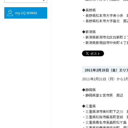
◆長野県
my UQ WiMAX
・長野県松本市大字寿小赤 
・長野県松本市大字島立 周
◆新潟県
・新潟県新潟市北区白新町２
・新潟県新発田市中央町４丁
2011年2月25日（金）エ
2011年2月21日（月）か
◆静岡県
・静岡県富士宮市原 周辺
◆三重県
・三重県津市美杉町下之川 
・三重県松阪市飯高町宮前 
・三重県桑名市長島町松ケ島
・三重県鈴鹿市東庄内町 周