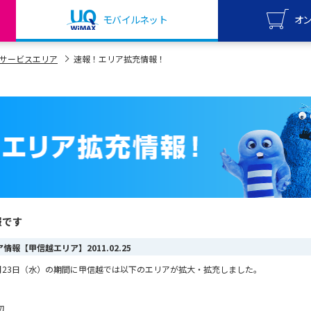
モバイルネット
オ
UQ mo
サービスエリア
速報！エリア拡充情報！
オンライ
UQ Wi
オンライ
報です
リア情報【甲信越エリア】
2011.02.25
ら2月23日（水）の期間に甲信越では以下のエリアが拡大・拡充しました。
辺