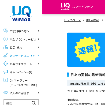
スマートフォン
my UQ WiMAX
トップページ
UQ WiMAX
UQ WiMAX ご契約の方
ご検討中の方へ
My UQ mobile
料金プラン･サービス
UQ mobile ご契約の方
製品･端末
UQ mobile
データチャージサイト
対応サービスエリア
お客さまサポート
キャンペーン一覧
日々の更新の最新情
CMギャラリー
2011年2月25日（金）エ
(テレビCM･WEB動画)
2011年2月21日（月）か
法人のお客さま
◆山梨県
・山梨県甲府市下向山町 周