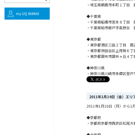
・埼玉県朝霞市本町１丁目 
my UQ WiMAX
◆千葉県
・千葉県船橋市宮本８丁目 
・千葉県柏市根戸字高野台 
◆東京都
・東京都港区三田２丁目 周
・東京都世田谷区上用賀６丁
・東京都調布市調布ヶ丘４丁
◆神奈川県
・神奈川県川崎市多摩区登戸
2011年1月14日（金）エ
2011年1月10日（月）か
◆京都府
・京都府京都市西京区松尾大
◆大阪府