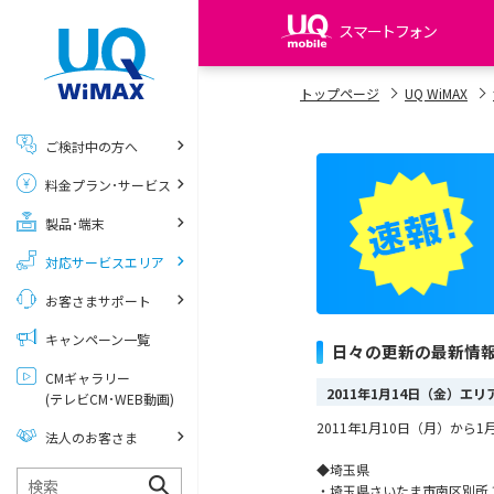
スマートフォン
my UQ WiMAX
トップページ
UQ WiMAX
UQ WiMAX ご契約の方
ご検討中の方へ
My UQ mobile
料金プラン･サービス
UQ mobile ご契約の方
製品･端末
UQ mobile
データチャージサイト
対応サービスエリア
お客さまサポート
キャンペーン一覧
日々の更新の最新情
CMギャラリー
2011年1月14日（金）エ
(テレビCM･WEB動画)
2011年1月10日（月）か
法人のお客さま
◆埼玉県
・埼玉県さいたま市南区別所