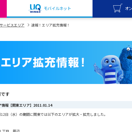
モバイルネット
オ
UQ mo
サービスエリア
速報！エリア拡充情報！
オンライ
UQ Wi
オンライ
報です
リア情報【関東エリア】
2011.01.14
ら1月12日（水）の期間に関東では以下のエリアが拡大・拡充しました。
１丁目 周辺