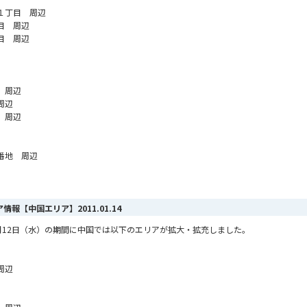
１丁目 周辺
目 周辺
目 周辺
 周辺
周辺
 周辺
番地 周辺
リア情報【中国エリア】
2011.01.14
ら1月12日（水）の期間に中国では以下のエリアが拡大・拡充しました。
周辺