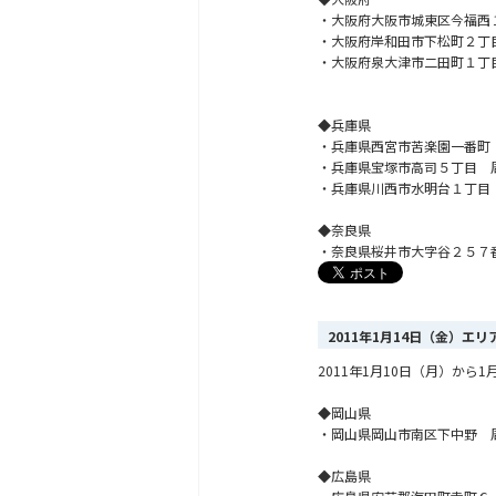
・大阪府大阪市城東区今福西
・大阪府岸和田市下松町２丁
・大阪府泉大津市二田町１丁
◆兵庫県
・兵庫県西宮市苦楽園一番町
・兵庫県宝塚市高司５丁目 
・兵庫県川西市水明台１丁目
◆奈良県
・奈良県桜井市大字谷２５７
2011年1月14日（金）エ
2011年1月10日（月）か
◆岡山県
・岡山県岡山市南区下中野 
◆広島県