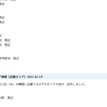
周辺
周辺
周辺
辺
目 周辺
目 周辺
字甲耕地 周辺
リア情報【近畿エリア】
2011.01.14
ら1月12日（水）の期間に近畿では以下のエリアが拡大・拡充しました。
利町 周辺