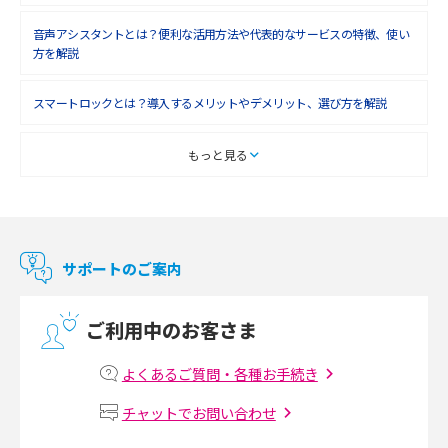
音声アシスタントとは？便利な活用方法や代表的なサービスの特徴、使い
2018年4月(7)
方を解説
2018年3月(8)
スマートロックとは？導入するメリットやデメリット、選び方を解説
2018年2月(6)
2018年1月(5)
スマートテレビとは？特徴や選び方、使い方をわかりやすく解説
もっと見る
2017年12月(9)
Chromecast（クロームキャスト）とは？接続方法や基本的な使い方を解説
2017年11月(4)
マンションで使えるWi-Fiは？種類ごとの特徴や選び方を紹介
2017年10月(4)
サポートのご案内
2017年9月(6)
光回線の速度の目安は？測定方法や遅い時の対策方法も紹介
ご利用中のお客さま
2017年8月(4)
マンションで光回線の利用を始める手順は？設備状況の確認方法も解説
2017年7月(6)
よくあるご質問・各種お手続き
Wi-Fiルーターの設定方法をわかりやすく解説！事前に準備すべきものも紹
2017年6月(6)
チャットでお問い合わせ
介
2017年5月(5)