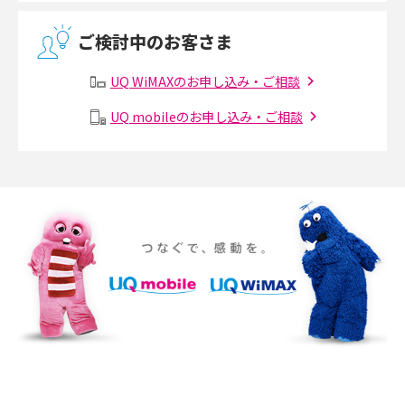
無線LANとは？メリット・デメリットや接続方法を解説
2017年4月(8)
ご検討中のお客さま
2017年3月(9)
有線LANとは？無線LANとの違いやメリット・デメリットを解説
UQ WiMAXのお申し込み・ご相談
2017年2月(7)
メッシュWi-Fiとは？仕組みやメリット・デメリット、中継機との違いを解
UQ mobileのお申し込み・ご相談
2017年1月(6)
説
2016年12月(5)
ポケット型Wi-Fiの使い方は？基本的な手順やつながらない時の対処法を紹
介
2016年11月(7)
2016年10月(8)
ポケット型Wi-Fiをレンタルするメリットとは？選び方や向いている方の特
徴も紹介
2016年9月(8)
2016年8月(12)
持ち運びできるポケット型Wi-Fiのおススメの選び方は？メリット・デメリ
ットも紹介
2016年7月(7)
2016年6月(5)
ポケット型Wi-Fiはクレカなしでも利用できる？口座振替の方法や注意点も
解説
2016年5月(2)