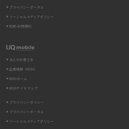
2015年4月(7)
ギガバイト（GB）とは？1GBの目安やギガが足りない時の対処法を紹介
プライバシーポータル
2015年3月(9)
ソーシャルメディアポリシー
Wi-Fi 6とは？Wi-Fi 5との違いやメリットと注意点、規格の種類も解説
2015年2月(7)
約款•利用規約
テザリングはWi-Fiとどう違う？接続方法や注意点を解説！
2015年1月(8)
2014年12月(8)
Wi-Fiを自宅に設置する方法は？必要なことやポイントも紹介
2014年11月(8)
法人のお客さま
光ファイバーとは？仕組みやメリット・デメリットを初心者向けにわかり
2014年10月(9)
やすく解説
企業情報（KDDI）
KDDIホーム
2014年9月(9)
ストリーミング再生とは？ダウンロードとの違いやメリット・デメリット
KDDIサイトマップ
を解説
2014年8月(7)
2014年7月(9)
プライバシーポリシー
6Gとはどんな通信技術？Beyond 5Gや実用化の課題などを解説
2014年6月(7)
プライバシーポータル
引っ越し費用の相場は？ひとり暮らしや家族の場合の目安や費用を抑える
2014年5月(7)
ソーシャルメディアポリシー
方法を解説