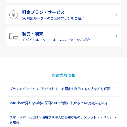
2019年5月(1)
料金プラン・サービス
2019年4月(1)
5G対応ルーターの
ご契約プランをご紹介
2019年3月(9)
2019年2月(7)
製品・端末
モバイルルーター・
ホームルーターをご紹介
2019年1月(6)
2018年12月(8)
2018年11月(5)
2018年10月(6)
お役立ち情報
2018年9月(5)
プラチナバンドとは？注目されている理由や利用する方法などを解説
2018年8月(4)
YouTubeが見れない時の原因とは？簡単に試せる7つの対処法を紹介
2018年7月(6)
2018年6月(6)
スマートホームとは？活用例や導入に必要なもの、メリット・デメリット
を解説
2018年5月(4)