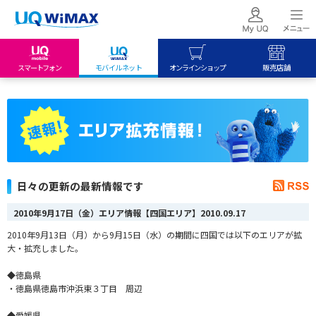
スマートフォン
モバイルネット
オンラインショップ
販売店舗
my UQ WiMAX
UQ mobile
UQ mobile
UQ WiMAX ご契約の方
オンラインショップ
販売店舗
My UQ mobile
UQ WiMAX
UQ WiMAX
UQ mobile ご契約の方
オンラインショップ
販売店舗
UQ mobile
日々の更新の最新情報です
データチャージサイト
2010年9月17日（金）エリア情報【四国エリア】
2010.09.17
2010年9月13日（月）から9月15日（水）の期間に四国では以下のエリアが拡
大・拡充しました。
◆徳島県
・徳島県徳島市沖浜東３丁目 周辺
◆愛媛県