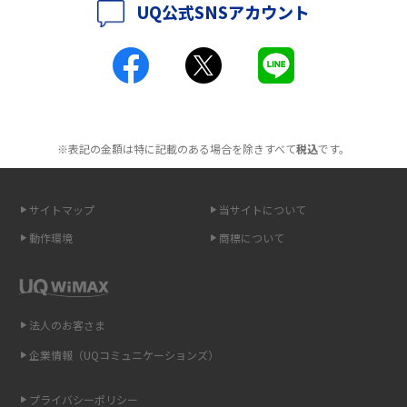
UQ公式SNSアカウント
ポケット型Wi-Fiとは？通信の仕組みやメリット・デメリットを解説
2016年4月(3)
2016年3月(8)
工事不要！置くだけWi-Fiの特徴は？メリット・デメリットや選び方を解説
2016年2月(6)
ポケット型Wi-Fiを月額なしで利用できるのはなぜ？メリット・デメリット
2016年1月(7)
も紹介
※表記の金額は特に記載のある場合を除きすべて
税込
です。
2015年12月(8)
無制限で利用できるポケット型Wi-Fiは？選び方や通信費を抑える方法も紹
2015年11月(6)
介
サイトマップ
当サイトについて
2015年10月(8)
ポケット型Wi-Fi（モバイルWi-Fi）とは？おススメする方の特徴や選び方を
動作環境
商標について
解説
2015年9月(8)
2015年8月(7)
即日受け取りできるポケット型Wi-Fiはある？すぐに使うための方法や注意
点も解説
2015年7月(9)
法人のお客さま
2015年6月(8)
企業情報（UQコミュニケーションズ）
ONU（光回線終端装置）とは？モデム・ルーター・ホームゲートウェイと
の違いを解説
2015年5月(7)
プライバシーポリシー