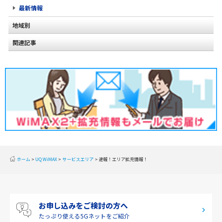
最新情報
地域別
関連記事
北海道
2020年2月(2)
東北
2020年1月(2)
関東
2019年12月(2)
甲信越
2019年11月(2)
北陸
2019年10月(1)
東海
2019年9月(1)
近畿
ホーム
UQ WiMAX
サービスエリア
速報！エリア拡充情報！
2019年8月(2)
中国
2019年7月(2)
四国
お申し込みをご検討の方へ
2019年6月(1)
九州・沖縄
たっぷり使える
5Gネットをご紹介