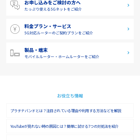
お申し込みをご検討の方へ
2019年6月(1)
九州・沖縄
たっぷり使える
5Gネットをご紹介
2019年5月(1)
料金プラン・サービス
2019年4月(1)
5G対応ルーターの
ご契約プランをご紹介
2019年3月(9)
2019年2月(7)
製品・端末
モバイルルーター・
ホームルーターをご紹介
2019年1月(6)
2018年12月(8)
2018年11月(5)
2018年10月(6)
お役立ち情報
2018年9月(5)
プラチナバンドとは？注目されている理由や利用する方法などを解説
2018年8月(4)
YouTubeが見れない時の原因とは？簡単に試せる7つの対処法を紹介
2018年7月(6)