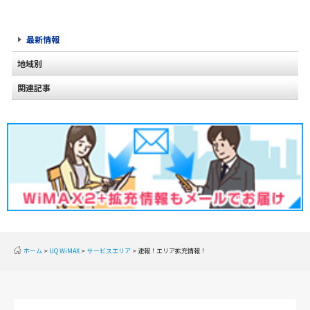
最新情報
地域別
関連記事
北海道
2020年2月(2)
東北
2020年1月(2)
関東
2019年12月(2)
甲信越
2019年11月(2)
北陸
2019年10月(1)
東海
2019年9月(1)
近畿
ホーム
UQ WiMAX
サービスエリア
速報！エリア拡充情報！
2019年8月(2)
中国
2019年7月(2)
四国