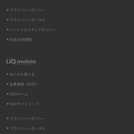
の違いを解説
2015年5月(7)
プライバシーポリシー
2015年4月(7)
ギガバイト（GB）とは？1GBの目安やギガが足りない時の対処法を紹介
プライバシーポータル
2015年3月(9)
ソーシャルメディアポリシー
Wi-Fi 6とは？Wi-Fi 5との違いやメリットと注意点、規格の種類も解説
2015年2月(7)
約款•利用規約
テザリングはWi-Fiとどう違う？接続方法や注意点を解説！
2015年1月(8)
2014年12月(8)
Wi-Fiを自宅に設置する方法は？必要なことやポイントも紹介
2014年11月(8)
法人のお客さま
光ファイバーとは？仕組みやメリット・デメリットを初心者向けにわかり
2014年10月(9)
やすく解説
企業情報（KDDI）
KDDIホーム
2014年9月(9)
ストリーミング再生とは？ダウンロードとの違いやメリット・デメリット
KDDIサイトマップ
を解説
2014年8月(7)
2014年7月(9)
プライバシーポリシー
6Gとはどんな通信技術？Beyond 5Gや実用化の課題などを解説
2014年6月(7)
プライバシーポータル
引っ越し費用の相場は？ひとり暮らしや家族の場合の目安や費用を抑える