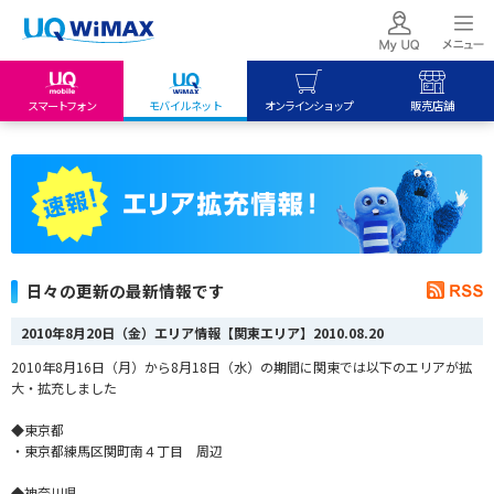
スマートフォン
モバイルネット
オンラインショップ
販売店舗
my UQ WiMAX
UQ mobile
UQ mobile
UQ WiMAX ご契約の方
オンラインショップ
販売店舗
My UQ mobile
UQ WiMAX
UQ WiMAX
UQ mobile ご契約の方
オンラインショップ
販売店舗
UQ mobile
日々の更新の最新情報です
データチャージサイト
2010年8月20日（金）エリア情報【関東エリア】
2010.08.20
2010年8月16日（月）から8月18日（水）の期間に関東では以下のエリアが拡
大・拡充しました
◆東京都
・東京都練馬区関町南４丁目 周辺
◆神奈川県