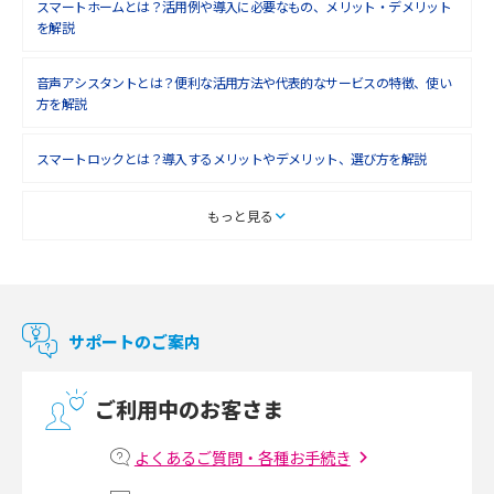
2018年6月(6)
スマートホームとは？活用例や導入に必要なもの、メリット・デメリット
を解説
2018年5月(4)
音声アシスタントとは？便利な活用方法や代表的なサービスの特徴、使い
2018年4月(7)
方を解説
2018年3月(8)
スマートロックとは？導入するメリットやデメリット、選び方を解説
2018年2月(6)
2018年1月(5)
スマートテレビとは？特徴や選び方、使い方をわかりやすく解説
もっと見る
2017年12月(9)
Chromecast（クロームキャスト）とは？接続方法や基本的な使い方を解説
2017年11月(4)
マンションで使えるWi-Fiは？種類ごとの特徴や選び方を紹介
2017年10月(4)
サポートのご案内
2017年9月(6)
光回線の速度の目安は？測定方法や遅い時の対策方法も紹介
ご利用中のお客さま
2017年8月(4)
マンションで光回線の利用を始める手順は？設備状況の確認方法も解説
2017年7月(6)
よくあるご質問・各種お手続き
Wi-Fiルーターの設定方法をわかりやすく解説！事前に準備すべきものも紹
2017年6月(6)