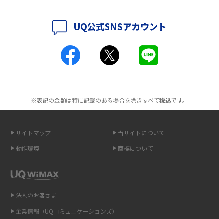
解説
2016年5月(2)
UQ公式SNSアカウント
ポケット型Wi-Fiとは？通信の仕組みやメリット・デメリットを解説
2016年4月(3)
2016年3月(8)
工事不要！置くだけWi-Fiの特徴は？メリット・デメリットや選び方を解説
2016年2月(6)
ポケット型Wi-Fiを月額なしで利用できるのはなぜ？メリット・デメリット
2016年1月(7)
も紹介
※表記の金額は特に記載のある場合を除きすべて
税込
です。
2015年12月(8)
無制限で利用できるポケット型Wi-Fiは？選び方や通信費を抑える方法も紹
2015年11月(6)
介
サイトマップ
当サイトについて
2015年10月(8)
ポケット型Wi-Fi（モバイルWi-Fi）とは？おススメする方の特徴や選び方を
動作環境
商標について
解説
2015年9月(8)
2015年8月(7)
即日受け取りできるポケット型Wi-Fiはある？すぐに使うための方法や注意
点も解説
2015年7月(9)
法人のお客さま
2015年6月(8)
企業情報（UQコミュニケーションズ）
ONU（光回線終端装置）とは？モデム・ルーター・ホームゲートウェイと