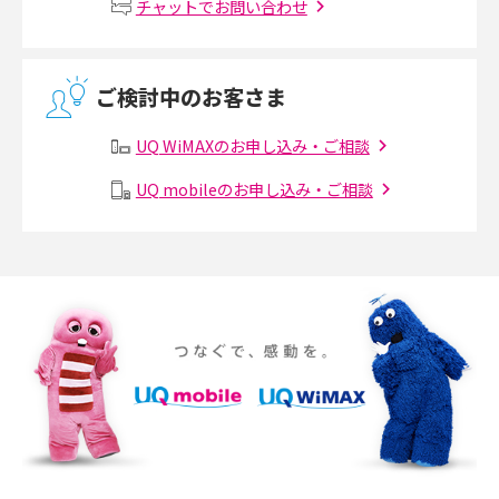
チャットでお問い合わせ
介
2017年5月(5)
無線LANとは？メリット・デメリットや接続方法を解説
2017年4月(8)
ご検討中のお客さま
2017年3月(9)
有線LANとは？無線LANとの違いやメリット・デメリットを解説
UQ WiMAXのお申し込み・ご相談
2017年2月(7)
メッシュWi-Fiとは？仕組みやメリット・デメリット、中継機との違いを解
UQ mobileのお申し込み・ご相談
2017年1月(6)
説
2016年12月(5)
ポケット型Wi-Fiの使い方は？基本的な手順やつながらない時の対処法を紹
介
2016年11月(7)
2016年10月(8)
ポケット型Wi-Fiをレンタルするメリットとは？選び方や向いている方の特
徴も紹介
2016年9月(8)
2016年8月(12)
持ち運びできるポケット型Wi-Fiのおススメの選び方は？メリット・デメリ
ットも紹介
2016年7月(7)
2016年6月(5)
ポケット型Wi-Fiはクレカなしでも利用できる？口座振替の方法や注意点も