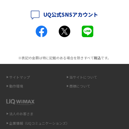
解説
2016年5月(2)
UQ公式SNSアカウント
ポケット型Wi-Fiとは？通信の仕組みやメリット・デメリットを解説
2016年4月(3)
2016年3月(8)
工事不要！置くだけWi-Fiの特徴は？メリット・デメリットや選び方を解説
2016年2月(6)
ポケット型Wi-Fiを月額なしで利用できるのはなぜ？メリット・デメリット
2016年1月(7)
も紹介
※表記の金額は特に記載のある場合を除きすべて
税込
です。
2015年12月(8)
無制限で利用できるポケット型Wi-Fiは？選び方や通信費を抑える方法も紹
2015年11月(6)
介
サイトマップ
当サイトについて
2015年10月(8)
ポケット型Wi-Fi（モバイルWi-Fi）とは？おススメする方の特徴や選び方を
動作環境
商標について
解説
2015年9月(8)
2015年8月(7)
即日受け取りできるポケット型Wi-Fiはある？すぐに使うための方法や注意
点も解説
2015年7月(9)
法人のお客さま
2015年6月(8)
企業情報（UQコミュニケーションズ）
ONU（光回線終端装置）とは？モデム・ルーター・ホームゲートウェイと