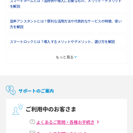
スマートホームとは？活用例や導入に必要なもの、メリット・デメリット
を解説
2018年5月(4)
音声アシスタントとは？便利な活用方法や代表的なサービスの特徴、使い
2018年4月(7)
方を解説
2018年3月(8)
スマートロックとは？導入するメリットやデメリット、選び方を解説
2018年2月(6)
2018年1月(5)
スマートテレビとは？特徴や選び方、使い方をわかりやすく解説
もっと見る
2017年12月(9)
Chromecast（クロームキャスト）とは？接続方法や基本的な使い方を解説
2017年11月(4)
マンションで使えるWi-Fiは？種類ごとの特徴や選び方を紹介
2017年10月(4)
サポートのご案内
2017年9月(6)
光回線の速度の目安は？測定方法や遅い時の対策方法も紹介
ご利用中のお客さま
2017年8月(4)
マンションで光回線の利用を始める手順は？設備状況の確認方法も解説
2017年7月(6)
よくあるご質問・各種お手続き
Wi-Fiルーターの設定方法をわかりやすく解説！事前に準備すべきものも紹
2017年6月(6)