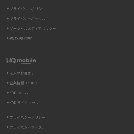
の違いを解説
2015年5月(7)
プライバシーポリシー
2015年4月(7)
ギガバイト（GB）とは？1GBの目安やギガが足りない時の対処法を紹介
プライバシーポータル
2015年3月(9)
ソーシャルメディアポリシー
Wi-Fi 6とは？Wi-Fi 5との違いやメリットと注意点、規格の種類も解説
2015年2月(7)
約款•利用規約
テザリングはWi-Fiとどう違う？接続方法や注意点を解説！
2015年1月(8)
2014年12月(8)
Wi-Fiを自宅に設置する方法は？必要なことやポイントも紹介
2014年11月(8)
法人のお客さま
光ファイバーとは？仕組みやメリット・デメリットを初心者向けにわかり
2014年10月(9)
やすく解説
企業情報（KDDI）
KDDIホーム
2014年9月(9)
ストリーミング再生とは？ダウンロードとの違いやメリット・デメリット
KDDIサイトマップ
を解説
2014年8月(7)
2014年7月(9)
プライバシーポリシー
6Gとはどんな通信技術？Beyond 5Gや実用化の課題などを解説
2014年6月(7)
プライバシーポータル
引っ越し費用の相場は？ひとり暮らしや家族の場合の目安や費用を抑える