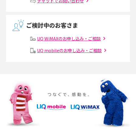
チャットでお問い合わせ
介
2017年5月(5)
無線LANとは？メリット・デメリットや接続方法を解説
2017年4月(8)
ご検討中のお客さま
2017年3月(9)
有線LANとは？無線LANとの違いやメリット・デメリットを解説
UQ WiMAXのお申し込み・ご相談
2017年2月(7)
メッシュWi-Fiとは？仕組みやメリット・デメリット、中継機との違いを解
UQ mobileのお申し込み・ご相談
2017年1月(6)
説
2016年12月(5)
ポケット型Wi-Fiの使い方は？基本的な手順やつながらない時の対処法を紹
介
2016年11月(7)
2016年10月(8)
ポケット型Wi-Fiをレンタルするメリットとは？選び方や向いている方の特
徴も紹介
2016年9月(8)
2016年8月(12)
持ち運びできるポケット型Wi-Fiのおススメの選び方は？メリット・デメリ
ットも紹介
2016年7月(7)
2016年6月(5)
ポケット型Wi-Fiはクレカなしでも利用できる？口座振替の方法や注意点も