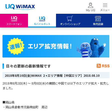
スマートフォン
モバイルネット
オンラインショップ
販売店舗
my UQ WiMAX
UQ mobile
UQ mobile
UQ WiMAX ご契約の方
オンラインショップ
販売店舗
My UQ mobile
UQ WiMAX
UQ WiMAX
UQ mobile ご契約の方
オンラインショップ
販売店舗
UQ mobile
日々の更新の最新情報です
データチャージサイト
2018年8月10日(金)WiMAX ２+エリア情報【中国エリア】
2018.08.10
2018年8月2日(木) ～ 8月8日(水)の期間に中国では以下のエリアが拡大・拡充し
ました。
■岡山県
・岡山県倉敷市児島稗田町 周辺