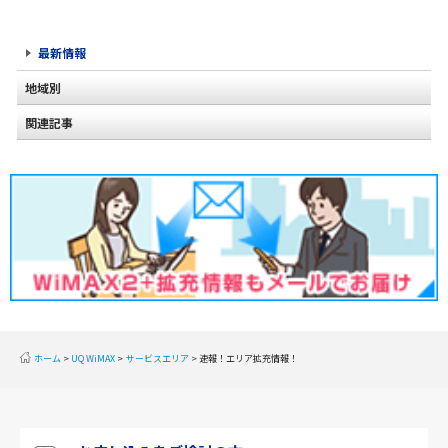
最新情報
地域別
関連記事
北海道
2020年2月(2)
東北
2020年1月(2)
関東
2019年12月(2)
甲信越
2019年11月(2)
北陸
2019年10月(1)
東海
2019年9月(1)
近畿
ホーム
UQ WiMAX
サービスエリア
速報！エリア拡充情報！
2019年8月(2)
中国
2019年7月(2)
四国