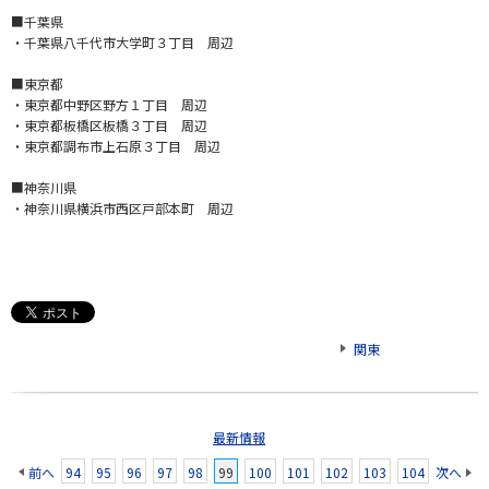
■千葉県
・千葉県八千代市大学町３丁目 周辺
■東京都
・東京都中野区野方１丁目 周辺
・東京都板橋区板橋３丁目 周辺
・東京都調布市上石原３丁目 周辺
■神奈川県
・神奈川県横浜市西区戸部本町 周辺
関東
最新情報
前へ
94
95
96
97
98
99
100
101
102
103
104
次へ