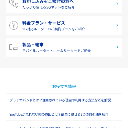
お申し込みをご検討の方へ
2019年6月(1)
九州・沖縄
たっぷり使える
5Gネットをご紹介
2019年5月(1)
料金プラン・サービス
2019年4月(1)
5G対応ルーターの
ご契約プランをご紹介
2019年3月(9)
2019年2月(7)
製品・端末
モバイルルーター・
ホームルーターをご紹介
2019年1月(6)
2018年12月(8)
2018年11月(5)
2018年10月(6)
お役立ち情報
2018年9月(5)
プラチナバンドとは？注目されている理由や利用する方法などを解説
2018年8月(4)
YouTubeが見れない時の原因とは？簡単に試せる7つの対処法を紹介
2018年7月(6)
2018年6月(6)