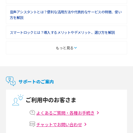
2018年5月(4)
音声アシスタントとは？便利な活用方法や代表的なサービスの特徴、使い
2018年4月(7)
方を解説
2018年3月(8)
スマートロックとは？導入するメリットやデメリット、選び方を解説
2018年2月(6)
2018年1月(5)
スマートテレビとは？特徴や選び方、使い方をわかりやすく解説
もっと見る
2017年12月(9)
Chromecast（クロームキャスト）とは？接続方法や基本的な使い方を解説
2017年11月(4)
マンションで使えるWi-Fiは？種類ごとの特徴や選び方を紹介
2017年10月(4)
サポートのご案内
2017年9月(6)
光回線の速度の目安は？測定方法や遅い時の対策方法も紹介
ご利用中のお客さま
2017年8月(4)
マンションで光回線の利用を始める手順は？設備状況の確認方法も解説
2017年7月(6)
よくあるご質問・各種お手続き
Wi-Fiルーターの設定方法をわかりやすく解説！事前に準備すべきものも紹
2017年6月(6)
チャットでお問い合わせ
介
2017年5月(5)