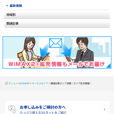
最新情報
地域別
関連記事
北海道
2020年2月(2)
東北
2020年1月(2)
関東
2019年12月(2)
甲信越
2019年11月(2)
北陸
2019年10月(1)
東海
2019年9月(1)
近畿
ホーム
UQ WiMAX
サービスエリア
関連記事エリア速報！エリア拡充情報！
2019年8月(2)
中国
2019年7月(2)
四国
お申し込みをご検討の方へ
2019年6月(1)
九州・沖縄
たっぷり使える
5Gネットをご紹介