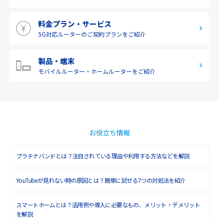
2019年5月(1)
料金プラン・サービス
2019年4月(1)
5G対応ルーターの
ご契約プランをご紹介
2019年3月(9)
2019年2月(7)
製品・端末
モバイルルーター・
ホームルーターをご紹介
2019年1月(6)
2018年12月(8)
2018年11月(5)
2018年10月(6)
お役立ち情報
2018年9月(5)
プラチナバンドとは？注目されている理由や利用する方法などを解説
2018年8月(4)
YouTubeが見れない時の原因とは？簡単に試せる7つの対処法を紹介
2018年7月(6)
2018年6月(6)
スマートホームとは？活用例や導入に必要なもの、メリット・デメリット
を解説