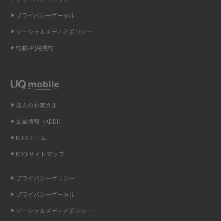
2015年4月(7)
ギガバイト（GB）とは？1GBの目安やギガが足りない時の対処法を紹介
プライバシーポータル
2015年3月(9)
ソーシャルメディアポリシー
Wi-Fi 6とは？Wi-Fi 5との違いやメリットと注意点、規格の種類も解説
2015年2月(7)
約款•利用規約
テザリングはWi-Fiとどう違う？接続方法や注意点を解説！
2015年1月(8)
2014年12月(8)
Wi-Fiを自宅に設置する方法は？必要なことやポイントも紹介
2014年11月(8)
法人のお客さま
光ファイバーとは？仕組みやメリット・デメリットを初心者向けにわかり
2014年10月(9)
やすく解説
企業情報（KDDI）
KDDIホーム
2014年9月(9)
ストリーミング再生とは？ダウンロードとの違いやメリット・デメリット
KDDIサイトマップ
を解説
2014年8月(7)
2014年7月(9)
プライバシーポリシー
6Gとはどんな通信技術？Beyond 5Gや実用化の課題などを解説
2014年6月(7)
プライバシーポータル
引っ越し費用の相場は？ひとり暮らしや家族の場合の目安や費用を抑える
2014年5月(7)
ソーシャルメディアポリシー
方法を解説