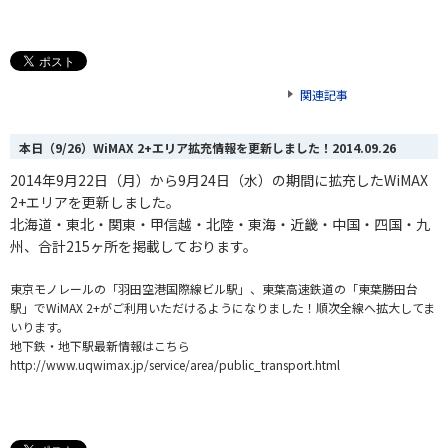
関連記事
本日（9/26）WiMAX 2+エリア拡充情報を更新しました！
2014.09.26
2014年9月22日（月）から9月24日（水）の期間に拡充したWiMAX
2+エリアを更新しました。
北海道・東北・関東・甲信越・北陸・東海
・
近畿・中国・四国・九
州、合計215
ヶ
所を掲載しております。
東京モノレールの「羽田空港国際線ビル駅」、東葉高速鉄道の「東葉勝田台
駅」で
WiMAX 2+がご利用いただけるようになりました！順次全線へ拡大してま
いります。
地下鉄・地下駅最新情報はこちら
http://www.uqwimax.jp/service/area/public_transport.html