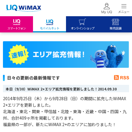
スマートフォン
モバイルネット
オンラインショップ
販売店舗
my UQ WiMAX
UQ mobile
UQ mobile
UQ WiMAX ご契約の方
オンラインショップ
販売店舗
My UQ mobile
UQ WiMAX
UQ WiMAX
UQ mobile ご契約の方
オンラインショップ
販売店舗
UQ mobile
日々の更新の最新情報です
データチャージサイト
本日（9/30）WiMAX 2+エリア拡充情報を更新しました！
2014.09.30
2014年9月25日（木）から9月28日（日）の期間に拡充したWiMAX
2+エリアを更新しました。
北海道・東北・関東・甲信越・北陸・東海
・
近畿・中国・四国・九
州、合計409
ヶ
所を掲載しております。
福島県の一部が、新たにWiMAX 2+のエリアに加わりました！