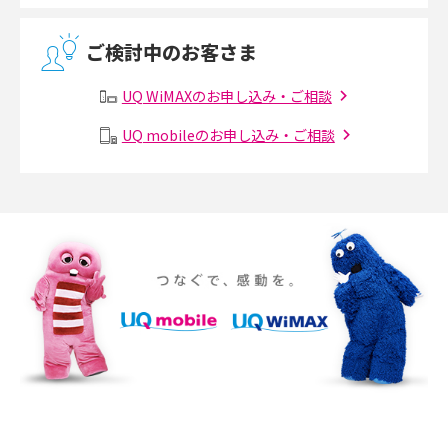
無線LANとは？メリット・デメリットや接続方法を解説
2017年4月(8)
ご検討中のお客さま
2017年3月(9)
有線LANとは？無線LANとの違いやメリット・デメリットを解説
UQ WiMAXのお申し込み・ご相談
2017年2月(7)
メッシュWi-Fiとは？仕組みやメリット・デメリット、中継機との違いを解
UQ mobileのお申し込み・ご相談
2017年1月(6)
説
2016年12月(5)
ポケット型Wi-Fiの使い方は？基本的な手順やつながらない時の対処法を紹
介
2016年11月(7)
2016年10月(8)
ポケット型Wi-Fiをレンタルするメリットとは？選び方や向いている方の特
徴も紹介
2016年9月(8)
2016年8月(12)
持ち運びできるポケット型Wi-Fiのおススメの選び方は？メリット・デメリ
ットも紹介
2016年7月(7)
2016年6月(5)
ポケット型Wi-Fiはクレカなしでも利用できる？口座振替の方法や注意点も
解説
2016年5月(2)