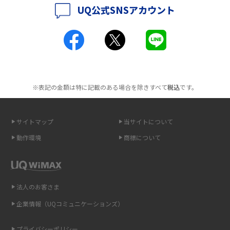
UQ公式SNSアカウント
ポケット型Wi-Fiとは？通信の仕組みやメリット・デメリットを解説
2016年4月(3)
2016年3月(8)
工事不要！置くだけWi-Fiの特徴は？メリット・デメリットや選び方を解説
2016年2月(6)
ポケット型Wi-Fiを月額なしで利用できるのはなぜ？メリット・デメリット
2016年1月(7)
も紹介
※表記の金額は特に記載のある場合を除きすべて
税込
です。
2015年12月(8)
無制限で利用できるポケット型Wi-Fiは？選び方や通信費を抑える方法も紹
2015年11月(6)
介
サイトマップ
当サイトについて
2015年10月(8)
ポケット型Wi-Fi（モバイルWi-Fi）とは？おススメする方の特徴や選び方を
動作環境
商標について
解説
2015年9月(8)
2015年8月(7)
即日受け取りできるポケット型Wi-Fiはある？すぐに使うための方法や注意
点も解説
2015年7月(9)
法人のお客さま
2015年6月(8)
企業情報（UQコミュニケーションズ）
ONU（光回線終端装置）とは？モデム・ルーター・ホームゲートウェイと
の違いを解説
2015年5月(7)
プライバシーポリシー