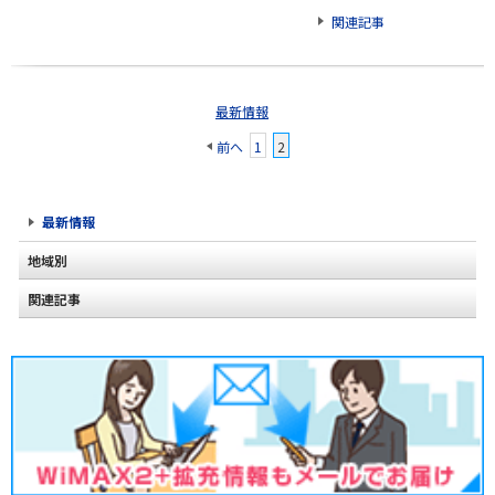
関連記事
最新情報
前へ
1
2
最新情報
地域別
関連記事
北海道
2020年2月(2)
東北
2020年1月(2)
関東
2019年12月(2)
甲信越
2019年11月(2)
北陸