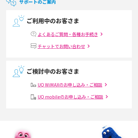
サポートのご案内
2017年9月(6)
光回線の速度の目安は？測定方法や遅い時の対策方法も紹介
ご利用中のお客さま
2017年8月(4)
マンションで光回線の利用を始める手順は？設備状況の確認方法も解説
2017年7月(6)
よくあるご質問・各種お手続き
Wi-Fiルーターの設定方法をわかりやすく解説！事前に準備すべきものも紹
2017年6月(6)
チャットでお問い合わせ
介
2017年5月(5)
無線LANとは？メリット・デメリットや接続方法を解説
2017年4月(8)
ご検討中のお客さま
2017年3月(9)
有線LANとは？無線LANとの違いやメリット・デメリットを解説
UQ WiMAXのお申し込み・ご相談
2017年2月(7)
メッシュWi-Fiとは？仕組みやメリット・デメリット、中継機との違いを解
UQ mobileのお申し込み・ご相談
2017年1月(6)
説
2016年12月(5)
ポケット型Wi-Fiの使い方は？基本的な手順やつながらない時の対処法を紹
介
2016年11月(7)
2016年10月(8)
ポケット型Wi-Fiをレンタルするメリットとは？選び方や向いている方の特