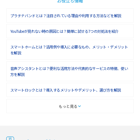
お役立ち情報
2018年9月(5)
プラチナバンドとは？注目されている理由や利用する方法などを解説
2018年8月(4)
YouTubeが見れない時の原因とは？簡単に試せる7つの対処法を紹介
2018年7月(6)
2018年6月(6)
スマートホームとは？活用例や導入に必要なもの、メリット・デメリット
を解説
2018年5月(4)
音声アシスタントとは？便利な活用方法や代表的なサービスの特徴、使い
2018年4月(7)
方を解説
2018年3月(8)
スマートロックとは？導入するメリットやデメリット、選び方を解説
2018年2月(6)
2018年1月(5)
スマートテレビとは？特徴や選び方、使い方をわかりやすく解説
もっと見る
2017年12月(9)
Chromecast（クロームキャスト）とは？接続方法や基本的な使い方を解説
2017年11月(4)
マンションで使えるWi-Fiは？種類ごとの特徴や選び方を紹介
2017年10月(4)