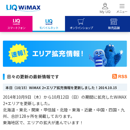
スマートフォン
モバイルネット
オンラインショップ
販売店舗
my UQ WiMAX
UQ mobile
UQ mobile
UQ WiMAX ご契約の方
オンラインショップ
販売店舗
My UQ mobile
UQ WiMAX
UQ WiMAX
UQ mobile ご契約の方
オンラインショップ
販売店舗
UQ mobile
日々の更新の最新情報です
データチャージサイト
本日（10/15）WiMAX 2+エリア拡充情報を更新しました！
2014.10.15
2014年10月9日（木）から10月12日（日）の期間に拡充したWiMAX
2+エリアを更新しました。
北海道・東北・関東・甲信越・北陸・東海
・
近畿・中国・四国・九
州、合計128
ヶ
所を掲載しております。
東海地区で、エリアの拡大が進んでいます！