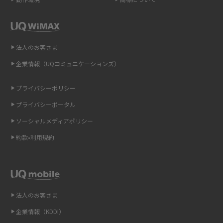
解説
2015年9月(8)
2015年8月(7)
即日受け取りできるポケット型Wi-Fiはある？すぐに使うための方法や注意
点も解説
2015年7月(9)
法人のお客さま
2015年6月(8)
企業情報（UQコミュニケーションズ）
ONU（光回線終端装置）とは？モデム・ルーター・ホームゲートウェイと
の違いを解説
2015年5月(7)
プライバシーポリシー
2015年4月(7)
ギガバイト（GB）とは？1GBの目安やギガが足りない時の対処法を紹介
プライバシーポータル
2015年3月(9)
ソーシャルメディアポリシー
Wi-Fi 6とは？Wi-Fi 5との違いやメリットと注意点、規格の種類も解説
2015年2月(7)
約款•利用規約
テザリングはWi-Fiとどう違う？接続方法や注意点を解説！
2015年1月(8)
2014年12月(8)
Wi-Fiを自宅に設置する方法は？必要なことやポイントも紹介
2014年11月(8)
法人のお客さま
光ファイバーとは？仕組みやメリット・デメリットを初心者向けにわかり
2014年10月(9)
やすく解説
企業情報（KDDI）