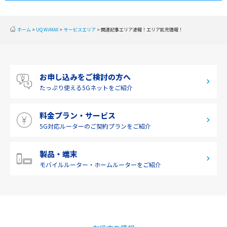
2019年10月(1)
東海
2019年9月(1)
近畿
ホーム
UQ WiMAX
サービスエリア
関連記事エリア速報！エリア拡充情報！
2019年8月(2)
中国
2019年7月(2)
四国
お申し込みをご検討の方へ
2019年6月(1)
九州・沖縄
たっぷり使える
5Gネットをご紹介
2019年5月(1)
料金プラン・サービス
2019年4月(1)
5G対応ルーターの
ご契約プランをご紹介
2019年3月(9)
2019年2月(7)
製品・端末
モバイルルーター・
ホームルーターをご紹介
2019年1月(6)
2018年12月(8)
2018年11月(5)
2018年10月(6)