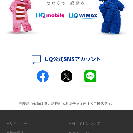
徴も紹介
2016年9月(8)
2016年8月(12)
持ち運びできるポケット型Wi-Fiのおススメの選び方は？メリット・デメリ
ットも紹介
2016年7月(7)
2016年6月(5)
ポケット型Wi-Fiはクレカなしでも利用できる？口座振替の方法や注意点も
解説
2016年5月(2)
UQ公式SNSアカウント
ポケット型Wi-Fiとは？通信の仕組みやメリット・デメリットを解説
2016年4月(3)
2016年3月(8)
工事不要！置くだけWi-Fiの特徴は？メリット・デメリットや選び方を解説
2016年2月(6)
ポケット型Wi-Fiを月額なしで利用できるのはなぜ？メリット・デメリット
2016年1月(7)
も紹介
※表記の金額は特に記載のある場合を除きすべて
税込
です。
2015年12月(8)
無制限で利用できるポケット型Wi-Fiは？選び方や通信費を抑える方法も紹
2015年11月(6)
介
サイトマップ
当サイトについて
2015年10月(8)
ポケット型Wi-Fi（モバイルWi-Fi）とは？おススメする方の特徴や選び方を
動作環境
商標について