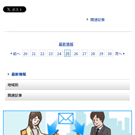
関連記事
最新情報
前へ
20
21
22
23
24
25
26
27
28
29
30
次へ
最新情報
地域別
関連記事
北海道
2020年2月(2)
東北
2020年1月(2)
関東
2019年12月(2)
甲信越