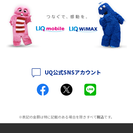
2016年10月(8)
ポケット型Wi-Fiをレンタルするメリットとは？選び方や向いている方の特
徴も紹介
2016年9月(8)
2016年8月(12)
持ち運びできるポケット型Wi-Fiのおススメの選び方は？メリット・デメリ
ットも紹介
2016年7月(7)
2016年6月(5)
ポケット型Wi-Fiはクレカなしでも利用できる？口座振替の方法や注意点も
解説
2016年5月(2)
UQ公式SNSアカウント
ポケット型Wi-Fiとは？通信の仕組みやメリット・デメリットを解説
2016年4月(3)
2016年3月(8)
工事不要！置くだけWi-Fiの特徴は？メリット・デメリットや選び方を解説
2016年2月(6)
ポケット型Wi-Fiを月額なしで利用できるのはなぜ？メリット・デメリット
2016年1月(7)
も紹介
※表記の金額は特に記載のある場合を除きすべて
税込
です。
2015年12月(8)
無制限で利用できるポケット型Wi-Fiは？選び方や通信費を抑える方法も紹
2015年11月(6)
介