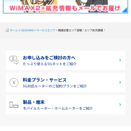
2019年11月(2)
北陸
2019年10月(1)
東海
2019年9月(1)
近畿
ホーム
UQ WiMAX
サービスエリア
関連記事エリア速報！エリア拡充情報！
2019年8月(2)
中国
2019年7月(2)
四国
お申し込みをご検討の方へ
2019年6月(1)
九州・沖縄
たっぷり使える
5Gネットをご紹介
2019年5月(1)
料金プラン・サービス
2019年4月(1)
5G対応ルーターの
ご契約プランをご紹介
2019年3月(9)
2019年2月(7)
製品・端末
モバイルルーター・
ホームルーターをご紹介
2019年1月(6)
2018年12月(8)