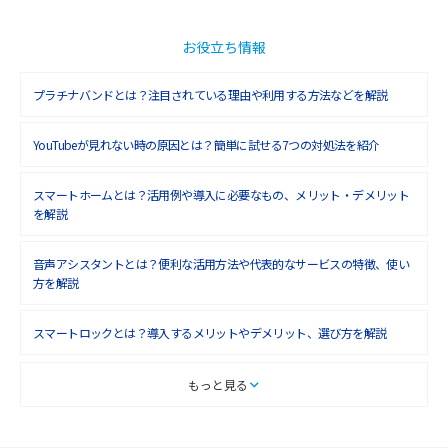
2018年11月(5)
2018年10月(6)
お役立ち情報
2018年9月(5)
プラチナバンドとは？注目されている理由や利用する方法などを解説
2018年8月(4)
YouTubeが見れない時の原因とは？簡単に試せる7つの対処法を紹介
2018年7月(6)
2018年6月(6)
スマートホームとは？活用例や導入に必要なもの、メリット・デメリット
を解説
2018年5月(4)
音声アシスタントとは？便利な活用方法や代表的なサービスの特徴、使い
2018年4月(7)
方を解説
2018年3月(8)
スマートロックとは？導入するメリットやデメリット、選び方を解説
2018年2月(6)
2018年1月(5)
スマートテレビとは？特徴や選び方、使い方をわかりやすく解説
もっと見る
2017年12月(9)
Chromecast（クロームキャスト）とは？接続方法や基本的な使い方を解説