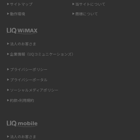
サイトマップ
当サイトについて
2015年10月(8)
ポケット型Wi-Fi（モバイルWi-Fi）とは？おススメする方の特徴や選び方を
動作環境
商標について
解説
2015年9月(8)
2015年8月(7)
即日受け取りできるポケット型Wi-Fiはある？すぐに使うための方法や注意
点も解説
2015年7月(9)
法人のお客さま
2015年6月(8)
企業情報（UQコミュニケーションズ）
ONU（光回線終端装置）とは？モデム・ルーター・ホームゲートウェイと
の違いを解説
2015年5月(7)
プライバシーポリシー
2015年4月(7)
ギガバイト（GB）とは？1GBの目安やギガが足りない時の対処法を紹介
プライバシーポータル
2015年3月(9)
ソーシャルメディアポリシー
Wi-Fi 6とは？Wi-Fi 5との違いやメリットと注意点、規格の種類も解説
2015年2月(7)
約款•利用規約
テザリングはWi-Fiとどう違う？接続方法や注意点を解説！
2015年1月(8)
2014年12月(8)
Wi-Fiを自宅に設置する方法は？必要なことやポイントも紹介
2014年11月(8)
法人のお客さま
光ファイバーとは？仕組みやメリット・デメリットを初心者向けにわかり