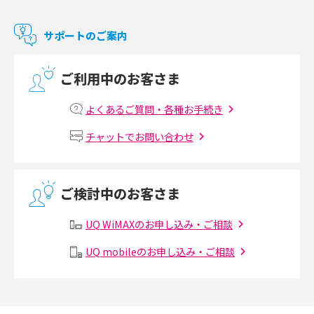
2017年11月(4)
マンションで使えるWi-Fiは？種類ごとの特徴や選び方を紹介
2017年10月(4)
サポートのご案内
2017年9月(6)
光回線の速度の目安は？測定方法や遅い時の対策方法も紹介
ご利用中のお客さま
2017年8月(4)
マンションで光回線の利用を始める手順は？設備状況の確認方法も解説
2017年7月(6)
よくあるご質問・各種お手続き
Wi-Fiルーターの設定方法をわかりやすく解説！事前に準備すべきものも紹
2017年6月(6)
チャットでお問い合わせ
介
2017年5月(5)
無線LANとは？メリット・デメリットや接続方法を解説
2017年4月(8)
ご検討中のお客さま
2017年3月(9)
有線LANとは？無線LANとの違いやメリット・デメリットを解説
UQ WiMAXのお申し込み・ご相談
2017年2月(7)
メッシュWi-Fiとは？仕組みやメリット・デメリット、中継機との違いを解
UQ mobileのお申し込み・ご相談
2017年1月(6)
説
2016年12月(5)
ポケット型Wi-Fiの使い方は？基本的な手順やつながらない時の対処法を紹
介
2016年11月(7)