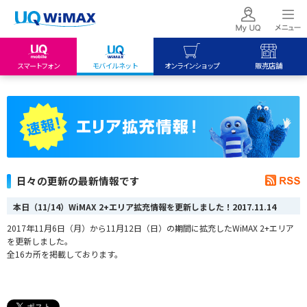
スマートフォン
モバイルネット
オンラインショップ
販売店舗
my UQ WiMAX
UQ mobile
UQ mobile
UQ WiMAX ご契約の方
オンラインショップ
販売店舗
My UQ mobile
UQ WiMAX
UQ WiMAX
UQ mobile ご契約の方
オンラインショップ
販売店舗
UQ mobile
日々の更新の最新情報です
データチャージサイト
本日（11/14）WiMAX 2+エリア拡充情報を更新しました！
2017.11.14
2017年11月6日（月）から11月12日（日）の期間に拡充したWiMAX 2+エリア
を更新しました。
全16カ所を掲載しております。