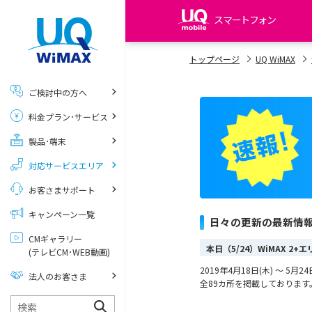
スマートフォン
my UQ WiMAX
トップページ
UQ WiMAX
UQ WiMAX ご契約の方
ご検討中の方へ
My UQ mobile
料金プラン･サービス
UQ mobile ご契約の方
製品･端末
UQ mobile
データチャージサイト
対応サービスエリア
お客さまサポート
キャンペーン一覧
日々の更新の最新情
CMギャラリー
本日（5/24）WiMAX 2
(テレビCM･WEB動画)
2019年4月18日(木) ～ 5
法人のお客さま
全89カ所を掲載しております