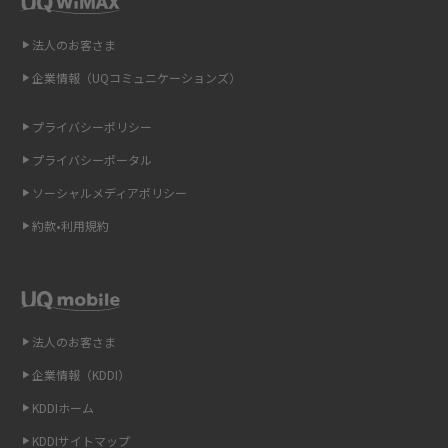
2015年8月(7)
即日受け取りできるポケット型Wi-Fiはある？すぐに使うための方法や注意
点も解説
2015年7月(9)
法人のお客さま
2015年6月(8)
企業情報（UQコミュニケーションズ）
ONU（光回線終端装置）とは？モデム・ルーター・ホームゲートウェイと
の違いを解説
2015年5月(7)
プライバシーポリシー
2015年4月(7)
ギガバイト（GB）とは？1GBの目安やギガが足りない時の対処法を紹介
プライバシーポータル
2015年3月(9)
ソーシャルメディアポリシー
Wi-Fi 6とは？Wi-Fi 5との違いやメリットと注意点、規格の種類も解説
2015年2月(7)
約款•利用規約
テザリングはWi-Fiとどう違う？接続方法や注意点を解説！
2015年1月(8)
2014年12月(8)
Wi-Fiを自宅に設置する方法は？必要なことやポイントも紹介
2014年11月(8)
法人のお客さま
光ファイバーとは？仕組みやメリット・デメリットを初心者向けにわかり
2014年10月(9)
やすく解説
企業情報（KDDI）
KDDIホーム
2014年9月(9)
ストリーミング再生とは？ダウンロードとの違いやメリット・デメリット
KDDIサイトマップ
を解説
2014年8月(7)