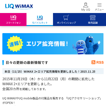
スマートフォン
モバイルネット
オンラインショップ
販売店舗
my UQ WiMAX
UQ mobile
UQ mobile
UQ WiMAX ご契約の方
オンラインショップ
販売店舗
My UQ mobile
UQ WiMAX
UQ WiMAX
UQ mobile ご契約の方
オンラインショップ
販売店舗
UQ mobile
日々の更新の最新情報です
データチャージサイト
本日（11/25）WiMAX 2+エリア拡充情報を更新しました！
2015.11.25
2015年11月19日（木）から11月22日（月）の期間に拡充した
WiMAX 2+エリアを更新しました。
全国20カ所
を掲載しております。
UQ WiMAXやUQ mobile製品の付属品を販売する 「UQアクセサリーショップ」
がOPEN！