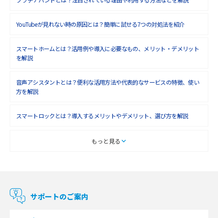
2018年8月(4)
YouTubeが見れない時の原因とは？簡単に試せる7つの対処法を紹介
2018年7月(6)
2018年6月(6)
スマートホームとは？活用例や導入に必要なもの、メリット・デメリット
を解説
2018年5月(4)
音声アシスタントとは？便利な活用方法や代表的なサービスの特徴、使い
2018年4月(7)
方を解説
2018年3月(8)
スマートロックとは？導入するメリットやデメリット、選び方を解説
2018年2月(6)
2018年1月(5)
スマートテレビとは？特徴や選び方、使い方をわかりやすく解説
もっと見る
2017年12月(9)
Chromecast（クロームキャスト）とは？接続方法や基本的な使い方を解説
2017年11月(4)
マンションで使えるWi-Fiは？種類ごとの特徴や選び方を紹介
2017年10月(4)
サポートのご案内
2017年9月(6)
光回線の速度の目安は？測定方法や遅い時の対策方法も紹介