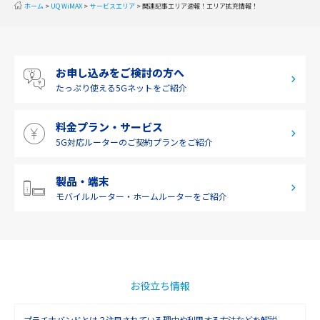
ホーム
UQ WiMAX
サービスエリア
関連記事エリア速報！エリア拡充情報！
2019年8月(2)
中国
2019年7月(2)
四国
お申し込みをご検討の方へ
2019年6月(1)
九州・沖縄
たっぷり使える
5Gネットをご紹介
2019年5月(1)
料金プラン・サービス
2019年4月(1)
5G対応ルーターの
ご契約プランをご紹介
2019年3月(9)
2019年2月(7)
製品・端末
モバイルルーター・
ホームルーターをご紹介
2019年1月(6)
2018年12月(8)
2018年11月(5)
2018年10月(6)
お役立ち情報
2018年9月(5)
プラチナバンドとは？注目されている理由や利用する方法などを解説