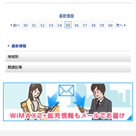
最新情報
前へ
50
51
52
53
54
55
56
57
58
59
60
次へ
最新情報
地域別
関連記事
北海道
2020年2月(2)
東北
2020年1月(2)
関東
2019年12月(2)
甲信越
2019年11月(2)
北陸
2019年10月(1)
東海
2019年9月(1)
近畿