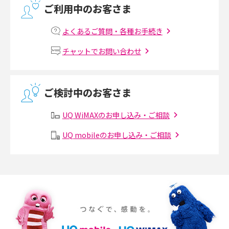
ご利用中のお客さま
2017年8月(4)
マンションで光回線の利用を始める手順は？設備状況の確認方法も解説
2017年7月(6)
よくあるご質問・各種お手続き
Wi-Fiルーターの設定方法をわかりやすく解説！事前に準備すべきものも紹
2017年6月(6)
チャットでお問い合わせ
介
2017年5月(5)
無線LANとは？メリット・デメリットや接続方法を解説
2017年4月(8)
ご検討中のお客さま
2017年3月(9)
有線LANとは？無線LANとの違いやメリット・デメリットを解説
UQ WiMAXのお申し込み・ご相談
2017年2月(7)
メッシュWi-Fiとは？仕組みやメリット・デメリット、中継機との違いを解
UQ mobileのお申し込み・ご相談
2017年1月(6)
説
2016年12月(5)
ポケット型Wi-Fiの使い方は？基本的な手順やつながらない時の対処法を紹
介
2016年11月(7)
2016年10月(8)
ポケット型Wi-Fiをレンタルするメリットとは？選び方や向いている方の特
徴も紹介
2016年9月(8)