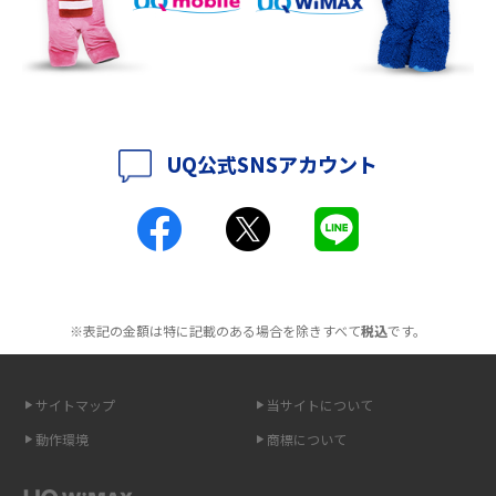
2016年8月(12)
持ち運びできるポケット型Wi-Fiのおススメの選び方は？メリット・デメリ
ットも紹介
2016年7月(7)
2016年6月(5)
ポケット型Wi-Fiはクレカなしでも利用できる？口座振替の方法や注意点も
解説
2016年5月(2)
UQ公式SNSアカウント
ポケット型Wi-Fiとは？通信の仕組みやメリット・デメリットを解説
2016年4月(3)
2016年3月(8)
工事不要！置くだけWi-Fiの特徴は？メリット・デメリットや選び方を解説
2016年2月(6)
ポケット型Wi-Fiを月額なしで利用できるのはなぜ？メリット・デメリット
2016年1月(7)
も紹介
※表記の金額は特に記載のある場合を除きすべて
税込
です。
2015年12月(8)
無制限で利用できるポケット型Wi-Fiは？選び方や通信費を抑える方法も紹
2015年11月(6)
介
サイトマップ
当サイトについて
2015年10月(8)
ポケット型Wi-Fi（モバイルWi-Fi）とは？おススメする方の特徴や選び方を
動作環境
商標について
解説
2015年9月(8)