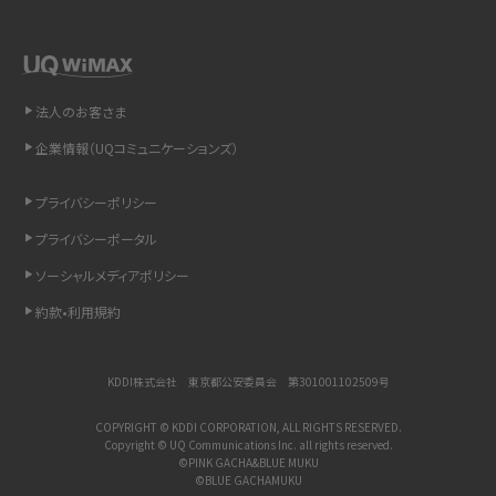
LINEで送信取り消しをする方法は？相手に知られるのか、削除との違いも紹介
「iPhoneを探す」の使い方と設定方法を紹介！ブラウザやアプリから探す方法を
詳しく解説
法人のお客さま
企業情報（UQコミュニケーションズ）
Wi-Fiを快適に使うための速度はどれくらい？用途別の目安・回線ごとの平均を
紹介
プライバシーポリシー
LINEの着信音や通知音の設定・変更方法を解説！鳴らない場合の対処法も紹介
プライバシーポータル
ソーシャルメディアポリシー
着信拒否とは？設定方法やブロックした番号の確認方法を解説
約款•利用規約
LINEでブロックされているか確認する方法は？手順や注意点を解説
KDDI株式会社 東京都公安委員会 第301001102509号
iCloudとは？バックアップ設定方法や空き容量が足りない時の対処法を紹介
COPYRIGHT © KDDI CORPORATION, ALL RIGHTS RESERVED.
Copyright © UQ Communications Inc. all rights reserved.
ASMRとは？意味や動画の種類、楽しみ方を紹介
©PINK GACHA&BLUE MUKU
©BLUE GACHAMUKU