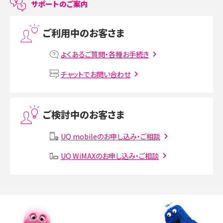
サポートのご案内
プリペイドSIMとは？種類やメリット・デメリット、利用までの流れを解説
ご利用中のお客さま
MNOとは？MVNOやMVNEとの違いやメリット・デメリットを解説
よくあるご質問・各種お手続き
VPN接続とは？仕組みや必要性、メリット・デメリット、接続方法を解説
チャットでお問い合わせ
Threads（スレッズ）とは？主な機能や登録方法、投稿の仕方を解説
ご検討中のお客さま
Instagram（インスタグラム）でスクショするとバレる？バレるケースや撮り方も解
説
UQ mobileのお申し込み・ご相談
UQ WiMAXのお申し込み・ご相談
SMSとは？料金やできること、注意点や届かない時の対処法を解説
Discord（ディスコード）とは？使い方や用語の意味、便利な機能を解説
iPhone 16eとiPhone SE（第3世代）の違いは？サイズやスペックを比較して解説