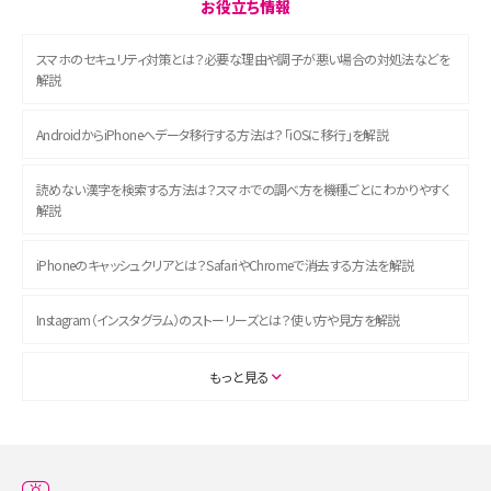
お役立ち情報
スマホのセキュリティ対策とは？必要な理由や調子が悪い場合の対処法などを
解説
AndroidからiPhoneへデータ移行する方法は？「iOSに移行」を解説
読めない漢字を検索する方法は？スマホでの調べ方を機種ごとにわかりやすく
解説
iPhoneのキャッシュクリアとは？SafariやChromeで消去する方法を解説
Instagram（インスタグラム）のストーリーズとは？使い方や見方を解説
ASMRとは？初心者向けの代表ジャンルや楽しみ方を解説
もっと見る
スマホのアラーム設定方法を解説！鳴らない原因と対処法、便利機能も紹介
LINEで友だちを削除する方法は？方法ごとの影響や復活・復元する方法も解説