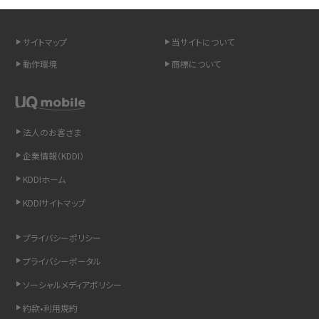
スマホや携帯端末の通信速度制限とは？回避のコツや解除のタイミング・方法
を解説
サイトマップ
当サイトについて
LINEの引き継ぎ方法は？対象データや事前準備・条件・注意点などを解説
動作環境
商標について
LINEの通知がこない時の原因と対処法9選！設定の確認手順も解説
非通知設定とは？184で電話をかける方法やiPhone・Androidの設定を解説
法人のお客さま
企業情報（KDDI）
iCloudの使用容量を減らす9つの方法！使用状況の確認手順も紹介
KDDIホーム
スマホのウィジェットとは？iPhone・Androidの設定方法やおススメを紹介
KDDIサイトマップ
リプライ機能とは？LINE、X（旧Twitter）、Instagram、TikTokで送る方法を解説
プライバシーポリシー
プライバシーポータル
インスタのDMの送り方は？便利機能の使い方や注意点をわかりやすく解説
ソーシャルメディアポリシー
Bluetooth®とは？Wi-Fiとの違いやスマホ・PCとの接続方法を解説
約款•利用規約