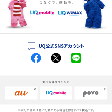
iPhone 16eとiPhone 14を徹底比較！スペック・機能の違いをわかりやすく紹介
iPhone 16シリーズのモデルを比較！価格・サイズ・カメラ性能の違いを徹底解説
iPhone 16とiPhone 15の違いは？カメラ・スペック・機能を徹底比較
iPhoneの機種変更のやり方は？事前準備・手順やデータ移行方法をわかりやす
UQ公式SNSアカウント
く解説
スマホが高い理由は？購入費用を抑える方法や端末を選ぶ時の注意点を解説！
Androidスマホとは？特徴やメリット・デメリット、おススメ機種を紹介
選べる通信ブランド
高校生にスマホ制限は必要？所持率やメリット・デメリットを詳しく紹介
スマホのネット通信速度が遅い原因は？すぐできる対処法や見直すポイントを解
説
※表記の金額は特に記載のある場合を除きすべて
税込
です。