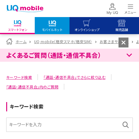
スマートフォン
モバイルネット
オンラインショップ
販売店舗
my UQ WiMAX
UQ mobile
UQ mobile
ホーム
UQ mobile（格安スマホ/格安SIM）
お客さまサポート
UQ WiMAX ご契約の方
オンラインショップ
販売店舗
よくあるご質問（通話・通信不具合）
My UQ mobile
UQ WiMAX
UQ WiMAX
UQ mobile ご契約の方
オンラインショップ
販売店舗
キーワード検索
「通話・通信不具合」でさらに絞り込む
UQ mobile
「通話・通信不具合」内のご質問
データチャージサイト
キーワード検索