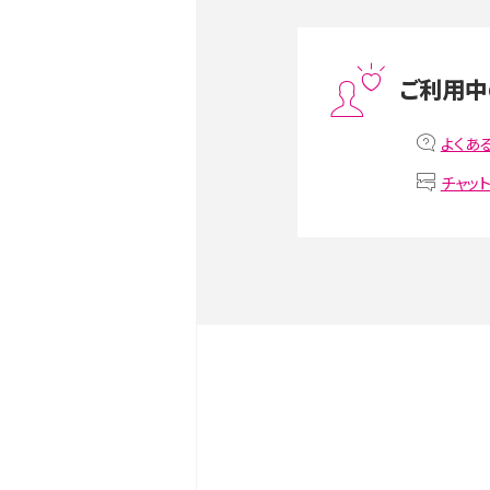
スマホや携帯端末の通信速
ツや解除のタイミング・方法
ご利用中
非通知設定とは？184で電
よくあ
iPhone・Androidの設定を
チャッ
リプライ機能とは？LINE、X（旧T
Instagram、TikTokで
LINEで送信取り消しをす
るのか、削除との違いも紹介
LINEの着信音や通知音の
鳴らない場合の対処法も紹