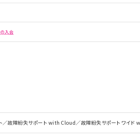
への入会
故障紛失サポート with Cloud／故障紛失サポート ワイド w