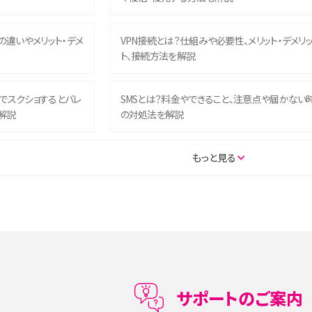
との違いやメリット・デメ
VPN接続とは？仕組みや必要性、メリット・デメリ
ト、接続方法を解説
ム）でスクショするとバレ
SMSとは？料金やできること、注意点や届かない
解説
の対処法を解説
SE（第3世代）の違いは？サ
iPhone 16eとiPhone 14を徹底比較！スペック・
もっと見る
説
能の違いをわかりやすく紹介
5の違いは？カメラ・スペッ
iPhoneの機種変更のやり方は？事前準備・手順
データ移行方法をわかりやすく解説
メリット・デメリット、お
高校生にスマホ制限は必要？所持率やメリット・
メリットを詳しく紹介
サポートのご案内