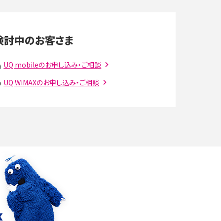
LINEの通知がこない時の原因と対処法9選！設定
の確認手順も解説
検討中のお客さま
スマホのウィジェットとは？iPhone・Androidの設
UQ mobileのお申し込み・ご相談
定方法やおススメを紹介
UQ WiMAXのお申し込み・ご相談
注
Bluetooth®とは？Wi-Fiとの違いやスマホ・PCとの
接続方法を解説
ラ
Wi-Fiを快適に使うための速度はどれくらい？用途
別の目安・回線ごとの平均を紹介
確
LINEでブロックされているか確認する方法は？手
順や注意点を解説