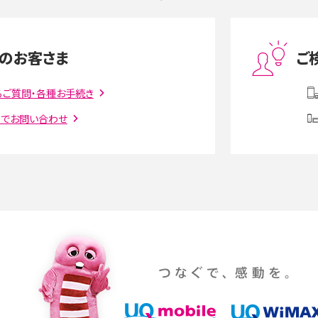
度制限とは？回避のコ
LINEの引き継ぎ方法は？対象データや事前準備・
を解説
条件・注意点などを解説
のお客さま
ご
話をかける方法や
iCloudの使用容量を減らす9つの方法！使用状況
るご質問・各種お手続き
解説
の確認手順も紹介
トでお問い合わせ
witter）、
インスタのDMの送り方は？便利機能の使い方や
送る方法を解説
意点をわかりやすく解説
る方法は？相手に知られ
「iPhoneを探す」の使い方と設定方法を紹介！ブ
ウザやアプリから探す方法を詳しく解説
設定・変更方法を解説！
着信拒否とは？設定方法やブロックした番号の
介
認方法を解説