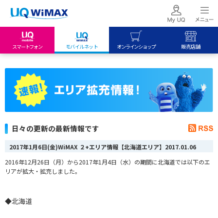
スマートフォン
モバイルネット
オンラインショップ
販売店舗
my UQ WiMAX
UQ mobile
UQ mobile
UQ WiMAX ご契約の方
オンラインショップ
販売店舗
My UQ mobile
UQ WiMAX
UQ WiMAX
UQ mobile ご契約の方
オンラインショップ
販売店舗
UQ mobile
日々の更新の最新情報です
データチャージサイト
2017年1月6日(金)WiMAX ２+エリア情報【北海道エリア】
2017.01.06
2016年12月26日（月）から2017年1月4日（水）の期間に北海道では以下のエ
リアが拡大・拡充しました。
◆北海道