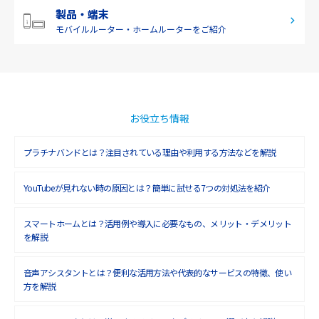
2019年2月(7)
製品・端末
モバイルルーター・
ホームルーターをご紹介
2019年1月(6)
2018年12月(8)
2018年11月(5)
2018年10月(6)
お役立ち情報
2018年9月(5)
プラチナバンドとは？注目されている理由や利用する方法などを解説
2018年8月(4)
YouTubeが見れない時の原因とは？簡単に試せる7つの対処法を紹介
2018年7月(6)
2018年6月(6)
スマートホームとは？活用例や導入に必要なもの、メリット・デメリット
を解説
2018年5月(4)
音声アシスタントとは？便利な活用方法や代表的なサービスの特徴、使い
2018年4月(7)
方を解説
2018年3月(8)