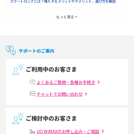
スマートロックとは？導入するメリットやデメリット、選び方を解説
2018年2月(6)
2018年1月(5)
スマートテレビとは？特徴や選び方、使い方をわかりやすく解説
もっと見る
2017年12月(9)
Chromecast（クロームキャスト）とは？接続方法や基本的な使い方を解説
2017年11月(4)
マンションで使えるWi-Fiは？種類ごとの特徴や選び方を紹介
2017年10月(4)
サポートのご案内
2017年9月(6)
光回線の速度の目安は？測定方法や遅い時の対策方法も紹介
ご利用中のお客さま
2017年8月(4)
マンションで光回線の利用を始める手順は？設備状況の確認方法も解説
2017年7月(6)
よくあるご質問・各種お手続き
Wi-Fiルーターの設定方法をわかりやすく解説！事前に準備すべきものも紹
2017年6月(6)
チャットでお問い合わせ
介
2017年5月(5)
無線LANとは？メリット・デメリットや接続方法を解説
2017年4月(8)
ご検討中のお客さま
2017年3月(9)
有線LANとは？無線LANとの違いやメリット・デメリットを解説
UQ WiMAXのお申し込み・ご相談