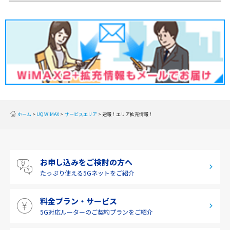
2020年2月(2)
東北
2020年1月(2)
関東
2019年12月(2)
甲信越
2019年11月(2)
北陸
2019年10月(1)
東海
2019年9月(1)
近畿
ホーム
UQ WiMAX
サービスエリア
速報！エリア拡充情報！
2019年8月(2)
中国
2019年7月(2)
四国
お申し込みをご検討の方へ
2019年6月(1)
九州・沖縄
たっぷり使える
5Gネットをご紹介
2019年5月(1)
料金プラン・サービス
2019年4月(1)
5G対応ルーターの
ご契約プランをご紹介
2019年3月(9)