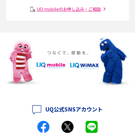
2017年2月(7)
メッシュWi-Fiとは？仕組みやメリット・デメリット、中継機との違いを解
UQ mobileのお申し込み・ご相談
2017年1月(6)
説
2016年12月(5)
ポケット型Wi-Fiの使い方は？基本的な手順やつながらない時の対処法を紹
介
2016年11月(7)
2016年10月(8)
ポケット型Wi-Fiをレンタルするメリットとは？選び方や向いている方の特
徴も紹介
2016年9月(8)
2016年8月(12)
持ち運びできるポケット型Wi-Fiのおススメの選び方は？メリット・デメリ
ットも紹介
2016年7月(7)
2016年6月(5)
ポケット型Wi-Fiはクレカなしでも利用できる？口座振替の方法や注意点も
解説
2016年5月(2)
UQ公式SNSアカウント
ポケット型Wi-Fiとは？通信の仕組みやメリット・デメリットを解説
2016年4月(3)
2016年3月(8)
工事不要！置くだけWi-Fiの特徴は？メリット・デメリットや選び方を解説
2016年2月(6)