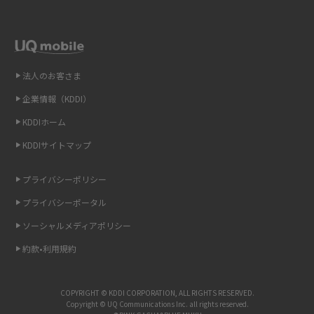
テザリングはWi-Fiとどう違う？接続方法や注意点を解説！
2015年1月(8)
2014年12月(8)
Wi-Fiを自宅に設置する方法は？必要なことやポイントも紹介
2014年11月(8)
法人のお客さま
光ファイバーとは？仕組みやメリット・デメリットを初心者向けにわかり
2014年10月(9)
やすく解説
企業情報（KDDI）
KDDIホーム
2014年9月(9)
ストリーミング再生とは？ダウンロードとの違いやメリット・デメリット
KDDIサイトマップ
を解説
2014年8月(7)
2014年7月(9)
プライバシーポリシー
6Gとはどんな通信技術？Beyond 5Gや実用化の課題などを解説
2014年6月(7)
プライバシーポータル
引っ越し費用の相場は？ひとり暮らしや家族の場合の目安や費用を抑える
2014年5月(7)
ソーシャルメディアポリシー
方法を解説
約款•利用規約
2014年4月(9)
スマホがWi-Fiにつながらない原因は？すぐに試せる対処法も紹介！
2014年3月(9)
COPYRIGHT © KDDI CORPORATION, ALL RIGHTS RESERVED.
UQ WiMAXの評判は？特徴やメリット・デメリットを口コミと併せて紹介
2014年2月(5)
Copyright © UQ Communications Inc. all rights reserved.