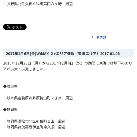
・長野県北佐久郡立科町芦田八ケ野 周辺
甲信越
2017年1月6日(金)WiMAX ２+エリア情報【東海エリア】
2017.01.06
2016年12月26日（月）から2017年1月4日（水）の期間に東海では以下のエリ
アが拡大・拡充しました。
◆岐阜県
・岐阜県各務原市蘇原持田町２丁目 周辺
◆静岡県
・静岡県浜松市北区引佐町奥山 周辺
・静岡県賀茂郡西伊豆町宇久須 周辺