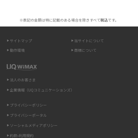
ポケット型Wi-Fiを月額なしで利用できるのはなぜ？メリット・デメリット
2016年1月(7)
も紹介
※表記の金額は特に記載のある場合を除きすべて
税込
です。
2015年12月(8)
無制限で利用できるポケット型Wi-Fiは？選び方や通信費を抑える方法も紹
2015年11月(6)
介
サイトマップ
当サイトについて
2015年10月(8)
ポケット型Wi-Fi（モバイルWi-Fi）とは？おススメする方の特徴や選び方を
動作環境
商標について
解説
2015年9月(8)
2015年8月(7)
即日受け取りできるポケット型Wi-Fiはある？すぐに使うための方法や注意
点も解説
2015年7月(9)
法人のお客さま
2015年6月(8)
企業情報（UQコミュニケーションズ）
ONU（光回線終端装置）とは？モデム・ルーター・ホームゲートウェイと
の違いを解説
2015年5月(7)
プライバシーポリシー
2015年4月(7)
ギガバイト（GB）とは？1GBの目安やギガが足りない時の対処法を紹介
プライバシーポータル
2015年3月(9)
ソーシャルメディアポリシー
Wi-Fi 6とは？Wi-Fi 5との違いやメリットと注意点、規格の種類も解説
2015年2月(7)
約款•利用規約