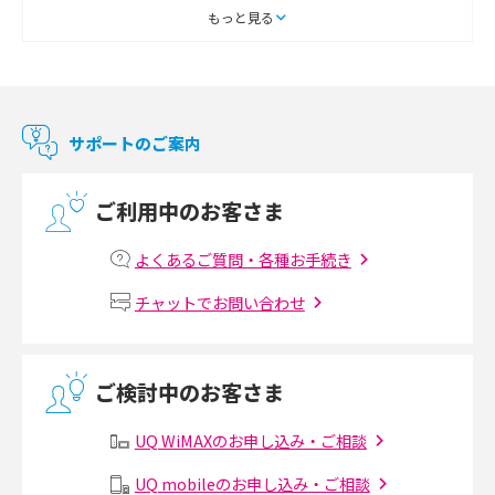
2018年1月(5)
スマートテレビとは？特徴や選び方、使い方をわかりやすく解説
もっと見る
2017年12月(9)
Chromecast（クロームキャスト）とは？接続方法や基本的な使い方を解説
2017年11月(4)
マンションで使えるWi-Fiは？種類ごとの特徴や選び方を紹介
2017年10月(4)
サポートのご案内
2017年9月(6)
光回線の速度の目安は？測定方法や遅い時の対策方法も紹介
ご利用中のお客さま
2017年8月(4)
マンションで光回線の利用を始める手順は？設備状況の確認方法も解説
2017年7月(6)
よくあるご質問・各種お手続き
Wi-Fiルーターの設定方法をわかりやすく解説！事前に準備すべきものも紹
2017年6月(6)
チャットでお問い合わせ
介
2017年5月(5)
無線LANとは？メリット・デメリットや接続方法を解説
2017年4月(8)
ご検討中のお客さま
2017年3月(9)
有線LANとは？無線LANとの違いやメリット・デメリットを解説
UQ WiMAXのお申し込み・ご相談
2017年2月(7)
メッシュWi-Fiとは？仕組みやメリット・デメリット、中継機との違いを解
UQ mobileのお申し込み・ご相談
2017年1月(6)