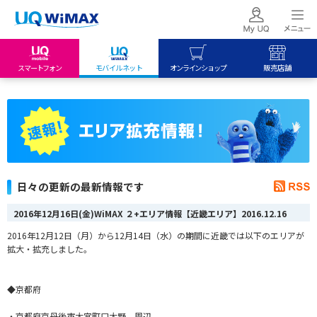
スマートフォン
モバイルネット
オンラインショップ
販売店舗
my UQ WiMAX
UQ mobile
UQ mobile
UQ WiMAX ご契約の方
オンラインショップ
販売店舗
My UQ mobile
UQ WiMAX
UQ WiMAX
UQ mobile ご契約の方
オンラインショップ
販売店舗
UQ mobile
日々の更新の最新情報です
データチャージサイト
2016年12月16日(金)WiMAX ２+エリア情報【近畿エリア】
2016.12.16
2016年12月12日（月）から12月14日（水）の期間に近畿では以下のエリアが
拡大・拡充しました。
◆京都府
・京都府京丹後市大宮町口大野 周辺