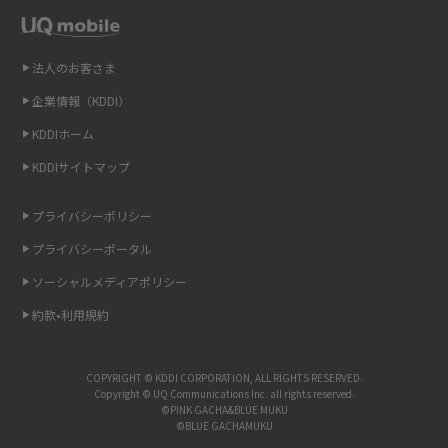
2014年12月(8)
Wi-Fiを自宅に設置する方法は？必要なことやポイントも紹介
2014年11月(8)
法人のお客さま
光ファイバーとは？仕組みやメリット・デメリットを初心者向けにわかり
2014年10月(9)
やすく解説
企業情報（KDDI）
KDDIホーム
2014年9月(9)
ストリーミング再生とは？ダウンロードとの違いやメリット・デメリット
KDDIサイトマップ
を解説
2014年8月(7)
2014年7月(9)
プライバシーポリシー
6Gとはどんな通信技術？Beyond 5Gや実用化の課題などを解説
2014年6月(7)
プライバシーポータル
引っ越し費用の相場は？ひとり暮らしや家族の場合の目安や費用を抑える
2014年5月(7)
ソーシャルメディアポリシー
方法を解説
約款•利用規約
2014年4月(9)
スマホがWi-Fiにつながらない原因は？すぐに試せる対処法も紹介！
2014年3月(9)
COPYRIGHT © KDDI CORPORATION, ALL RIGHTS RESERVED.
UQ WiMAXの評判は？特徴やメリット・デメリットを口コミと併せて紹介
2014年2月(5)
Copyright © UQ Communications Inc. all rights reserved.
©PINK GACHA&BLUE MUKU
©BLUE GACHAMUKU
2014年1月(1)
アップロードが遅い原因とは？起こり得る問題と解決方法を解説