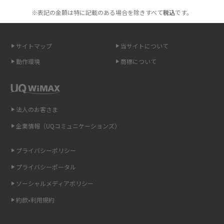
も紹介
※表記の金額は特に記載のある場合を除きすべて
税込
です。
2015年12月(8)
無制限で利用できるポケット型Wi-Fiは？選び方や通信費を抑える方法も紹
2015年11月(6)
介
サイトマップ
当サイトについて
2015年10月(8)
ポケット型Wi-Fi（モバイルWi-Fi）とは？おススメする方の特徴や選び方を
動作環境
商標について
解説
2015年9月(8)
2015年8月(7)
即日受け取りできるポケット型Wi-Fiはある？すぐに使うための方法や注意
点も解説
2015年7月(9)
法人のお客さま
2015年6月(8)
企業情報（UQコミュニケーションズ）
ONU（光回線終端装置）とは？モデム・ルーター・ホームゲートウェイと
の違いを解説
2015年5月(7)
プライバシーポリシー
2015年4月(7)
ギガバイト（GB）とは？1GBの目安やギガが足りない時の対処法を紹介
プライバシーポータル
2015年3月(9)
ソーシャルメディアポリシー
Wi-Fi 6とは？Wi-Fi 5との違いやメリットと注意点、規格の種類も解説
2015年2月(7)
約款•利用規約
テザリングはWi-Fiとどう違う？接続方法や注意点を解説！
2015年1月(8)