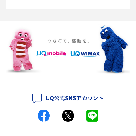
説
2016年12月(5)
ポケット型Wi-Fiの使い方は？基本的な手順やつながらない時の対処法を紹
介
2016年11月(7)
2016年10月(8)
ポケット型Wi-Fiをレンタルするメリットとは？選び方や向いている方の特
徴も紹介
2016年9月(8)
2016年8月(12)
持ち運びできるポケット型Wi-Fiのおススメの選び方は？メリット・デメリ
ットも紹介
2016年7月(7)
2016年6月(5)
ポケット型Wi-Fiはクレカなしでも利用できる？口座振替の方法や注意点も
解説
2016年5月(2)
UQ公式SNSアカウント
ポケット型Wi-Fiとは？通信の仕組みやメリット・デメリットを解説
2016年4月(3)
2016年3月(8)
工事不要！置くだけWi-Fiの特徴は？メリット・デメリットや選び方を解説
2016年2月(6)
ポケット型Wi-Fiを月額なしで利用できるのはなぜ？メリット・デメリット
2016年1月(7)