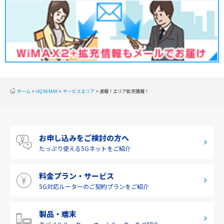
2020年1月(2)
関東
2019年12月(2)
甲信越
2019年11月(2)
北陸
2019年10月(1)
東海
2019年9月(1)
近畿
ホーム
UQ WiMAX
サービスエリア
速報！エリア拡充情報！
2019年8月(2)
中国
2019年7月(2)
四国
お申し込みをご検討の方へ
2019年6月(1)
九州・沖縄
たっぷり使える
5Gネットをご紹介
2019年5月(1)
料金プラン・サービス
2019年4月(1)
5G対応ルーターの
ご契約プランをご紹介
2019年3月(9)
2019年2月(7)
製品・端末