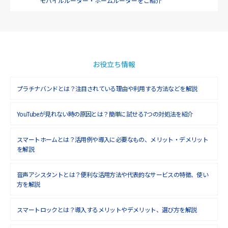
モバイルルーター・
ホームルーターをご紹介
2019年1月(6)
2018年12月(8)
2018年11月(5)
2018年10月(6)
お役立ち情報
2018年9月(5)
プラチナバンドとは？注目されている理由や利用する方法などを解説
2018年8月(4)
YouTubeが見れない時の原因とは？簡単に試せる7つの対処法を紹介
2018年7月(6)
2018年6月(6)
スマートホームとは？活用例や導入に必要なもの、メリット・デメリット
を解説
2018年5月(4)
音声アシスタントとは？便利な活用方法や代表的なサービスの特徴、使い
2018年4月(7)
方を解説
2018年3月(8)
スマートロックとは？導入するメリットやデメリット、選び方を解説
2018年2月(6)