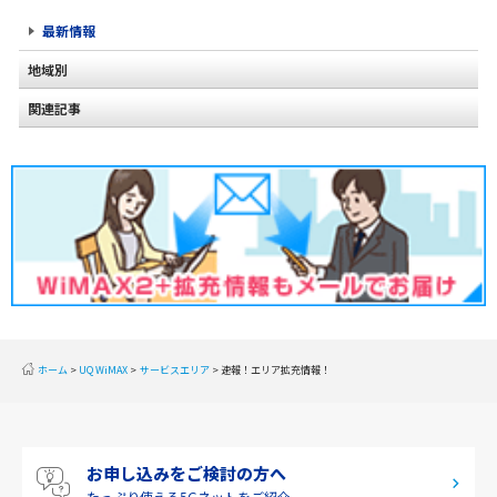
最新情報
地域別
関連記事
北海道
2020年2月(2)
東北
2020年1月(2)
関東
2019年12月(2)
甲信越
2019年11月(2)
北陸
2019年10月(1)
東海
2019年9月(1)
近畿
ホーム
UQ WiMAX
サービスエリア
速報！エリア拡充情報！
2019年8月(2)
中国
2019年7月(2)
四国
お申し込みをご検討の方へ
2019年6月(1)
九州・沖縄
たっぷり使える
5Gネットをご紹介