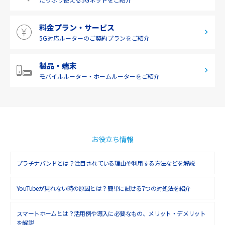
2019年5月(1)
料金プラン・サービス
2019年4月(1)
5G対応ルーターの
ご契約プランをご紹介
2019年3月(9)
2019年2月(7)
製品・端末
モバイルルーター・
ホームルーターをご紹介
2019年1月(6)
2018年12月(8)
2018年11月(5)
2018年10月(6)
お役立ち情報
2018年9月(5)
プラチナバンドとは？注目されている理由や利用する方法などを解説
2018年8月(4)
YouTubeが見れない時の原因とは？簡単に試せる7つの対処法を紹介
2018年7月(6)
2018年6月(6)
スマートホームとは？活用例や導入に必要なもの、メリット・デメリット
を解説