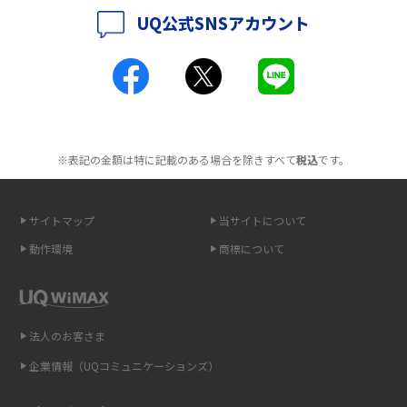
UQ公式SNSアカウント
ポケット型Wi-Fiとは？通信の仕組みやメリット・デメリットを解説
2016年4月(3)
2016年3月(8)
工事不要！置くだけWi-Fiの特徴は？メリット・デメリットや選び方を解説
2016年2月(6)
ポケット型Wi-Fiを月額なしで利用できるのはなぜ？メリット・デメリット
2016年1月(7)
も紹介
※表記の金額は特に記載のある場合を除きすべて
税込
です。
2015年12月(8)
無制限で利用できるポケット型Wi-Fiは？選び方や通信費を抑える方法も紹
2015年11月(6)
介
サイトマップ
当サイトについて
2015年10月(8)
ポケット型Wi-Fi（モバイルWi-Fi）とは？おススメする方の特徴や選び方を
動作環境
商標について
解説
2015年9月(8)
2015年8月(7)
即日受け取りできるポケット型Wi-Fiはある？すぐに使うための方法や注意
点も解説
2015年7月(9)
法人のお客さま
2015年6月(8)
企業情報（UQコミュニケーションズ）
ONU（光回線終端装置）とは？モデム・ルーター・ホームゲートウェイと
の違いを解説
2015年5月(7)