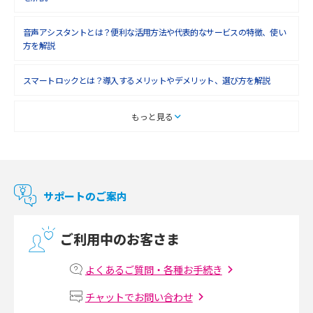
2018年5月(4)
音声アシスタントとは？便利な活用方法や代表的なサービスの特徴、使い
2018年4月(7)
方を解説
2018年3月(8)
スマートロックとは？導入するメリットやデメリット、選び方を解説
2018年2月(6)
2018年1月(5)
スマートテレビとは？特徴や選び方、使い方をわかりやすく解説
もっと見る
2017年12月(9)
Chromecast（クロームキャスト）とは？接続方法や基本的な使い方を解説
2017年11月(4)
マンションで使えるWi-Fiは？種類ごとの特徴や選び方を紹介
2017年10月(4)
サポートのご案内
2017年9月(6)
光回線の速度の目安は？測定方法や遅い時の対策方法も紹介
ご利用中のお客さま
2017年8月(4)
マンションで光回線の利用を始める手順は？設備状況の確認方法も解説
2017年7月(6)
よくあるご質問・各種お手続き
Wi-Fiルーターの設定方法をわかりやすく解説！事前に準備すべきものも紹
2017年6月(6)
チャットでお問い合わせ
介