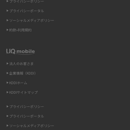
プライバシーポリシー
2015年4月(7)
ギガバイト（GB）とは？1GBの目安やギガが足りない時の対処法を紹介
プライバシーポータル
2015年3月(9)
ソーシャルメディアポリシー
Wi-Fi 6とは？Wi-Fi 5との違いやメリットと注意点、規格の種類も解説
2015年2月(7)
約款•利用規約
テザリングはWi-Fiとどう違う？接続方法や注意点を解説！
2015年1月(8)
2014年12月(8)
Wi-Fiを自宅に設置する方法は？必要なことやポイントも紹介
2014年11月(8)
法人のお客さま
光ファイバーとは？仕組みやメリット・デメリットを初心者向けにわかり
2014年10月(9)
やすく解説
企業情報（KDDI）
KDDIホーム
2014年9月(9)
ストリーミング再生とは？ダウンロードとの違いやメリット・デメリット
KDDIサイトマップ
を解説
2014年8月(7)
2014年7月(9)
プライバシーポリシー
6Gとはどんな通信技術？Beyond 5Gや実用化の課題などを解説
2014年6月(7)
プライバシーポータル
引っ越し費用の相場は？ひとり暮らしや家族の場合の目安や費用を抑える
2014年5月(7)
ソーシャルメディアポリシー
方法を解説