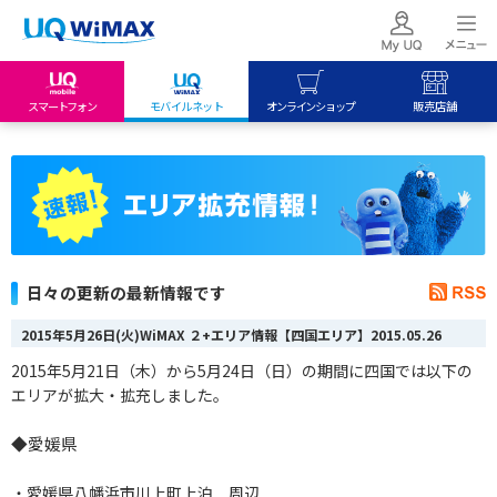
スマートフォン
モバイルネット
オンラインショップ
販売店舗
my UQ WiMAX
UQ mobile
UQ mobile
UQ WiMAX ご契約の方
オンラインショップ
販売店舗
My UQ mobile
UQ WiMAX
UQ WiMAX
UQ mobile ご契約の方
オンラインショップ
販売店舗
UQ mobile
日々の更新の最新情報です
データチャージサイト
2015年5月26日(火)WiMAX ２+エリア情報【四国エリア】
2015.05.26
2015年5月21日（木）から5月24日（日）の期間に四国では以下の
エリアが拡大・拡充しました。
◆愛媛県
・愛媛県八幡浜市川上町上泊 周辺