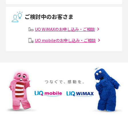
2017年5月(5)
無線LANとは？メリット・デメリットや接続方法を解説
2017年4月(8)
ご検討中のお客さま
2017年3月(9)
有線LANとは？無線LANとの違いやメリット・デメリットを解説
UQ WiMAXのお申し込み・ご相談
2017年2月(7)
メッシュWi-Fiとは？仕組みやメリット・デメリット、中継機との違いを解
UQ mobileのお申し込み・ご相談
2017年1月(6)
説
2016年12月(5)
ポケット型Wi-Fiの使い方は？基本的な手順やつながらない時の対処法を紹
介
2016年11月(7)
2016年10月(8)
ポケット型Wi-Fiをレンタルするメリットとは？選び方や向いている方の特
徴も紹介
2016年9月(8)
2016年8月(12)
持ち運びできるポケット型Wi-Fiのおススメの選び方は？メリット・デメリ
ットも紹介
2016年7月(7)
2016年6月(5)
ポケット型Wi-Fiはクレカなしでも利用できる？口座振替の方法や注意点も
解説
2016年5月(2)