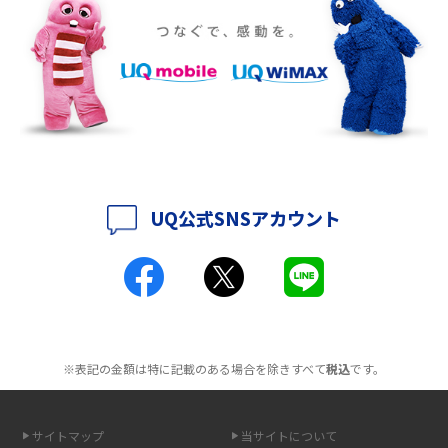
2016年10月(8)
ポケット型Wi-Fiをレンタルするメリットとは？選び方や向いている方の特
徴も紹介
2016年9月(8)
2016年8月(12)
持ち運びできるポケット型Wi-Fiのおススメの選び方は？メリット・デメリ
ットも紹介
2016年7月(7)
2016年6月(5)
ポケット型Wi-Fiはクレカなしでも利用できる？口座振替の方法や注意点も
解説
2016年5月(2)
UQ公式SNSアカウント
ポケット型Wi-Fiとは？通信の仕組みやメリット・デメリットを解説
2016年4月(3)
2016年3月(8)
工事不要！置くだけWi-Fiの特徴は？メリット・デメリットや選び方を解説
2016年2月(6)
ポケット型Wi-Fiを月額なしで利用できるのはなぜ？メリット・デメリット
2016年1月(7)
も紹介
※表記の金額は特に記載のある場合を除きすべて
税込
です。
2015年12月(8)
無制限で利用できるポケット型Wi-Fiは？選び方や通信費を抑える方法も紹
2015年11月(6)
介
サイトマップ
当サイトについて
2015年10月(8)