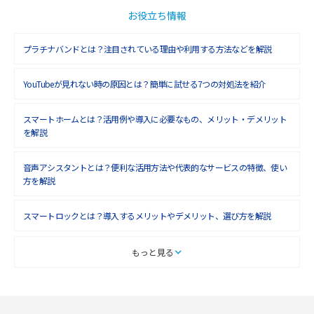
2018年10月(6)
お役立ち情報
2018年9月(5)
プラチナバンドとは？注目されている理由や利用する方法などを解説
2018年8月(4)
YouTubeが見れない時の原因とは？簡単に試せる7つの対処法を紹介
2018年7月(6)
2018年6月(6)
スマートホームとは？活用例や導入に必要なもの、メリット・デメリット
を解説
2018年5月(4)
音声アシスタントとは？便利な活用方法や代表的なサービスの特徴、使い
2018年4月(7)
方を解説
2018年3月(8)
スマートロックとは？導入するメリットやデメリット、選び方を解説
2018年2月(6)
2018年1月(5)
スマートテレビとは？特徴や選び方、使い方をわかりやすく解説
もっと見る
2017年12月(9)
Chromecast（クロームキャスト）とは？接続方法や基本的な使い方を解説
2017年11月(4)