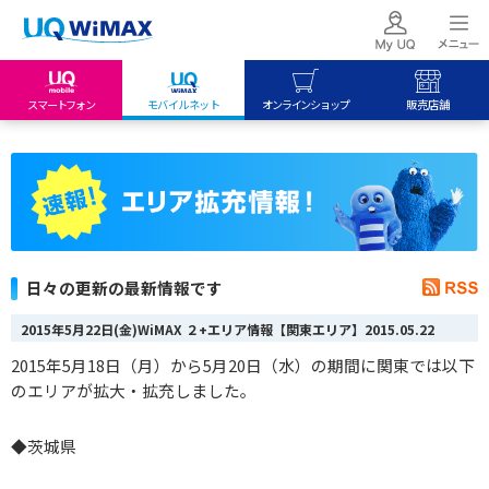
スマートフォン
モバイルネット
オンラインショップ
販売店舗
my UQ WiMAX
UQ mobile
UQ mobile
UQ WiMAX ご契約の方
オンラインショップ
販売店舗
My UQ mobile
UQ WiMAX
UQ WiMAX
UQ mobile ご契約の方
オンラインショップ
販売店舗
UQ mobile
日々の更新の最新情報です
データチャージサイト
2015年5月22日(金)WiMAX ２+エリア情報【関東エリア】
2015.05.22
2015年5月18日（月）から5月20日（水）の期間に関東では以下
のエリアが拡大・拡充しました。
◆
茨城
県