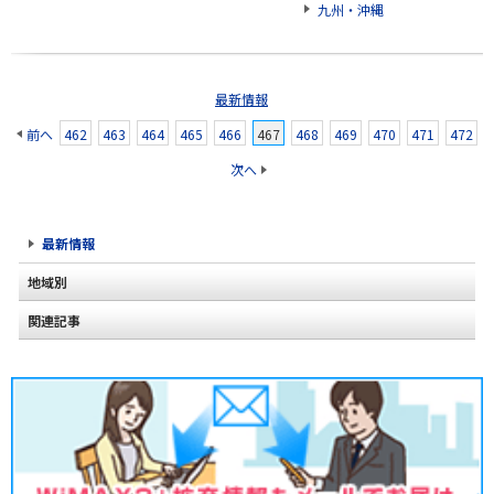
九州・沖縄
最新情報
前へ
462
463
464
465
466
467
468
469
470
471
472
次へ
最新情報
地域別
関連記事
北海道
2020年2月(2)
東北
2020年1月(2)
関東
2019年12月(2)
甲信越
2019年11月(2)
北陸