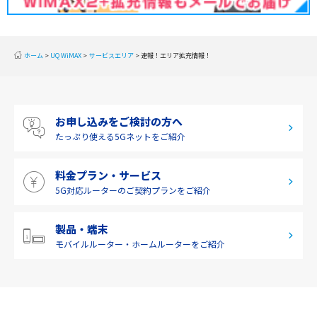
2019年10月(1)
東海
2019年9月(1)
近畿
ホーム
UQ WiMAX
サービスエリア
速報！エリア拡充情報！
2019年8月(2)
中国
2019年7月(2)
四国
お申し込みをご検討の方へ
2019年6月(1)
九州・沖縄
たっぷり使える
5Gネットをご紹介
2019年5月(1)
料金プラン・サービス
2019年4月(1)
5G対応ルーターの
ご契約プランをご紹介
2019年3月(9)
2019年2月(7)
製品・端末
モバイルルーター・
ホームルーターをご紹介
2019年1月(6)
2018年12月(8)
2018年11月(5)