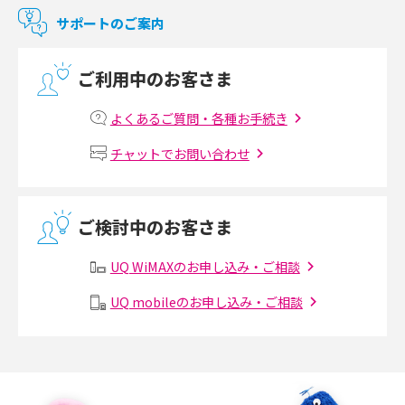
マンションで使えるWi-Fiは？種類ごとの特徴や選び方を紹介
2017年10月(4)
サポートのご案内
2017年9月(6)
光回線の速度の目安は？測定方法や遅い時の対策方法も紹介
ご利用中のお客さま
2017年8月(4)
マンションで光回線の利用を始める手順は？設備状況の確認方法も解説
2017年7月(6)
よくあるご質問・各種お手続き
Wi-Fiルーターの設定方法をわかりやすく解説！事前に準備すべきものも紹
2017年6月(6)
チャットでお問い合わせ
介
2017年5月(5)
無線LANとは？メリット・デメリットや接続方法を解説
2017年4月(8)
ご検討中のお客さま
2017年3月(9)
有線LANとは？無線LANとの違いやメリット・デメリットを解説
UQ WiMAXのお申し込み・ご相談
2017年2月(7)
メッシュWi-Fiとは？仕組みやメリット・デメリット、中継機との違いを解
UQ mobileのお申し込み・ご相談
2017年1月(6)
説
2016年12月(5)
ポケット型Wi-Fiの使い方は？基本的な手順やつながらない時の対処法を紹
介
2016年11月(7)