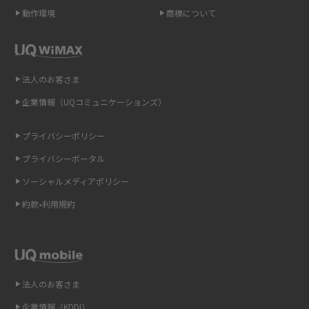
ポケット型Wi-Fi（モバイルWi-Fi）とは？おススメする方の特徴や選び方を
動作環境
商標について
解説
2015年9月(8)
2015年8月(7)
即日受け取りできるポケット型Wi-Fiはある？すぐに使うための方法や注意
点も解説
2015年7月(9)
法人のお客さま
2015年6月(8)
企業情報（UQコミュニケーションズ）
ONU（光回線終端装置）とは？モデム・ルーター・ホームゲートウェイと
の違いを解説
2015年5月(7)
プライバシーポリシー
2015年4月(7)
ギガバイト（GB）とは？1GBの目安やギガが足りない時の対処法を紹介
プライバシーポータル
2015年3月(9)
ソーシャルメディアポリシー
Wi-Fi 6とは？Wi-Fi 5との違いやメリットと注意点、規格の種類も解説
2015年2月(7)
約款•利用規約
テザリングはWi-Fiとどう違う？接続方法や注意点を解説！
2015年1月(8)
2014年12月(8)
Wi-Fiを自宅に設置する方法は？必要なことやポイントも紹介
2014年11月(8)
法人のお客さま
光ファイバーとは？仕組みやメリット・デメリットを初心者向けにわかり
2014年10月(9)
やすく解説
企業情報（KDDI）