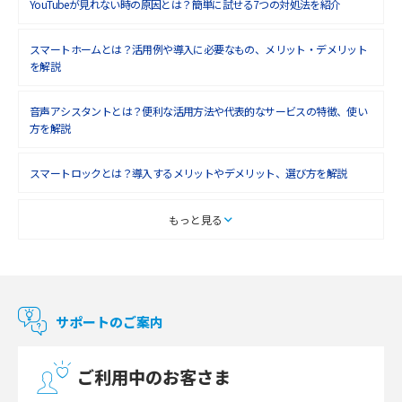
YouTubeが見れない時の原因とは？簡単に試せる7つの対処法を紹介
2018年7月(6)
2018年6月(6)
スマートホームとは？活用例や導入に必要なもの、メリット・デメリット
を解説
2018年5月(4)
音声アシスタントとは？便利な活用方法や代表的なサービスの特徴、使い
2018年4月(7)
方を解説
2018年3月(8)
スマートロックとは？導入するメリットやデメリット、選び方を解説
2018年2月(6)
2018年1月(5)
スマートテレビとは？特徴や選び方、使い方をわかりやすく解説
もっと見る
2017年12月(9)
Chromecast（クロームキャスト）とは？接続方法や基本的な使い方を解説
2017年11月(4)
マンションで使えるWi-Fiは？種類ごとの特徴や選び方を紹介
2017年10月(4)
サポートのご案内
2017年9月(6)
光回線の速度の目安は？測定方法や遅い時の対策方法も紹介
ご利用中のお客さま
2017年8月(4)
マンションで光回線の利用を始める手順は？設備状況の確認方法も解説