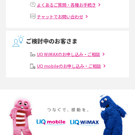
2017年7月(6)
よくあるご質問・各種お手続き
Wi-Fiルーターの設定方法をわかりやすく解説！事前に準備すべきものも紹
2017年6月(6)
チャットでお問い合わせ
介
2017年5月(5)
無線LANとは？メリット・デメリットや接続方法を解説
2017年4月(8)
ご検討中のお客さま
2017年3月(9)
有線LANとは？無線LANとの違いやメリット・デメリットを解説
UQ WiMAXのお申し込み・ご相談
2017年2月(7)
メッシュWi-Fiとは？仕組みやメリット・デメリット、中継機との違いを解
UQ mobileのお申し込み・ご相談
2017年1月(6)
説
2016年12月(5)
ポケット型Wi-Fiの使い方は？基本的な手順やつながらない時の対処法を紹
介
2016年11月(7)
2016年10月(8)
ポケット型Wi-Fiをレンタルするメリットとは？選び方や向いている方の特
徴も紹介
2016年9月(8)
2016年8月(12)
持ち運びできるポケット型Wi-Fiのおススメの選び方は？メリット・デメリ
ットも紹介