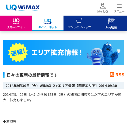
スマートフォン
モバイルネット
オンラインショップ
販売店舗
my UQ WiMAX
UQ mobile
UQ mobile
UQ WiMAX ご契約の方
オンラインショップ
販売店舗
My UQ mobile
UQ WiMAX
UQ WiMAX
UQ mobile ご契約の方
オンラインショップ
販売店舗
UQ mobile
日々の更新の最新情報です
データチャージサイト
2014年9月30日（火）WiMAX ２+エリア情報【関東エリア】
2014.09.30
2014年9月25日（木）から9月28日（日）の期間に関東では以下のエリアが拡
大・拡充しました。
◆茨城県