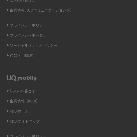
2015年6月(8)
企業情報（UQコミュニケーションズ）
ONU（光回線終端装置）とは？モデム・ルーター・ホームゲートウェイと
の違いを解説
2015年5月(7)
プライバシーポリシー
2015年4月(7)
ギガバイト（GB）とは？1GBの目安やギガが足りない時の対処法を紹介
プライバシーポータル
2015年3月(9)
ソーシャルメディアポリシー
Wi-Fi 6とは？Wi-Fi 5との違いやメリットと注意点、規格の種類も解説
2015年2月(7)
約款•利用規約
テザリングはWi-Fiとどう違う？接続方法や注意点を解説！
2015年1月(8)
2014年12月(8)
Wi-Fiを自宅に設置する方法は？必要なことやポイントも紹介
2014年11月(8)
法人のお客さま
光ファイバーとは？仕組みやメリット・デメリットを初心者向けにわかり
2014年10月(9)
やすく解説
企業情報（KDDI）
KDDIホーム
2014年9月(9)
ストリーミング再生とは？ダウンロードとの違いやメリット・デメリット
KDDIサイトマップ
を解説
2014年8月(7)
2014年7月(9)
プライバシーポリシー
6Gとはどんな通信技術？Beyond 5Gや実用化の課題などを解説