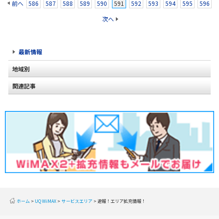
前へ
586
587
588
589
590
591
592
593
594
595
596
次へ
最新情報
地域別
関連記事
北海道
2020年2月(2)
東北
2020年1月(2)
関東
2019年12月(2)
甲信越
2019年11月(2)
北陸
2019年10月(1)
東海
2019年9月(1)
近畿
ホーム
UQ WiMAX
サービスエリア
速報！エリア拡充情報！
2019年8月(2)
中国