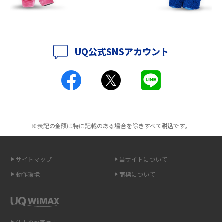
2016年7月(7)
2016年6月(5)
ポケット型Wi-Fiはクレカなしでも利用できる？口座振替の方法や注意点も
解説
2016年5月(2)
UQ公式SNSアカウント
ポケット型Wi-Fiとは？通信の仕組みやメリット・デメリットを解説
2016年4月(3)
2016年3月(8)
工事不要！置くだけWi-Fiの特徴は？メリット・デメリットや選び方を解説
2016年2月(6)
ポケット型Wi-Fiを月額なしで利用できるのはなぜ？メリット・デメリット
2016年1月(7)
も紹介
※表記の金額は特に記載のある場合を除きすべて
税込
です。
2015年12月(8)
無制限で利用できるポケット型Wi-Fiは？選び方や通信費を抑える方法も紹
2015年11月(6)
介
サイトマップ
当サイトについて
2015年10月(8)
ポケット型Wi-Fi（モバイルWi-Fi）とは？おススメする方の特徴や選び方を
動作環境
商標について
解説
2015年9月(8)
2015年8月(7)
即日受け取りできるポケット型Wi-Fiはある？すぐに使うための方法や注意
点も解説
2015年7月(9)
法人のお客さま