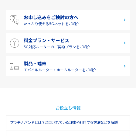
2019年7月(2)
四国
お申し込みをご検討の方へ
2019年6月(1)
九州・沖縄
たっぷり使える
5Gネットをご紹介
2019年5月(1)
料金プラン・サービス
2019年4月(1)
5G対応ルーターの
ご契約プランをご紹介
2019年3月(9)
2019年2月(7)
製品・端末
モバイルルーター・
ホームルーターをご紹介
2019年1月(6)
2018年12月(8)
2018年11月(5)
2018年10月(6)
お役立ち情報
2018年9月(5)
プラチナバンドとは？注目されている理由や利用する方法などを解説
2018年8月(4)