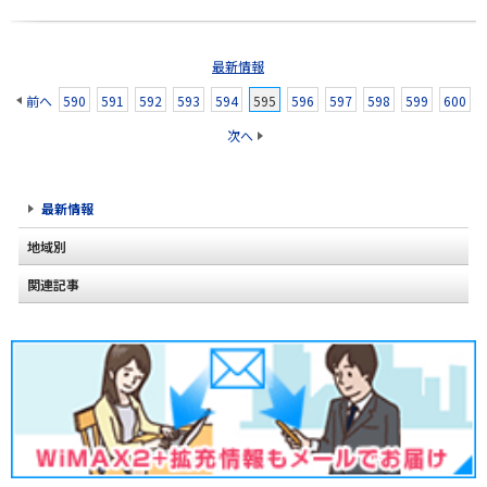
最新情報
前へ
590
591
592
593
594
595
596
597
598
599
600
次へ
最新情報
地域別
関連記事
北海道
2020年2月(2)
東北
2020年1月(2)
関東
2019年12月(2)
甲信越
2019年11月(2)
北陸
2019年10月(1)
東海