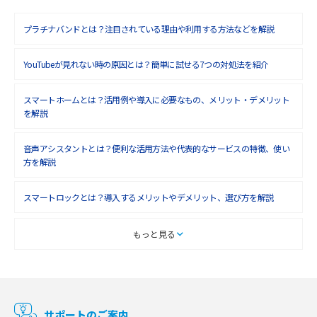
2018年9月(5)
プラチナバンドとは？注目されている理由や利用する方法などを解説
2018年8月(4)
YouTubeが見れない時の原因とは？簡単に試せる7つの対処法を紹介
2018年7月(6)
2018年6月(6)
スマートホームとは？活用例や導入に必要なもの、メリット・デメリット
を解説
2018年5月(4)
音声アシスタントとは？便利な活用方法や代表的なサービスの特徴、使い
2018年4月(7)
方を解説
2018年3月(8)
スマートロックとは？導入するメリットやデメリット、選び方を解説
2018年2月(6)
2018年1月(5)
スマートテレビとは？特徴や選び方、使い方をわかりやすく解説
もっと見る
2017年12月(9)
Chromecast（クロームキャスト）とは？接続方法や基本的な使い方を解説
2017年11月(4)
マンションで使えるWi-Fiは？種類ごとの特徴や選び方を紹介
2017年10月(4)
サポートのご案内