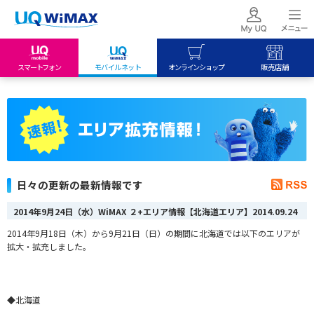
スマートフォン
モバイルネット
オンラインショップ
販売店舗
my UQ WiMAX
UQ mobile
UQ mobile
UQ WiMAX ご契約の方
オンラインショップ
販売店舗
My UQ mobile
UQ WiMAX
UQ WiMAX
UQ mobile ご契約の方
オンラインショップ
販売店舗
UQ mobile
日々の更新の最新情報です
データチャージサイト
2014年9月24日（水）WiMAX ２+エリア情報【北海道エリア】
2014.09.24
2014年9月18日（木）から9月21日（日）
の期間に北海道では以下のエリアが
拡大・拡充しました。
◆北海道