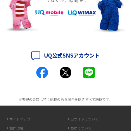
徴も紹介
2016年9月(8)
2016年8月(12)
持ち運びできるポケット型Wi-Fiのおススメの選び方は？メリット・デメリ
ットも紹介
2016年7月(7)
2016年6月(5)
ポケット型Wi-Fiはクレカなしでも利用できる？口座振替の方法や注意点も
解説
2016年5月(2)
UQ公式SNSアカウント
ポケット型Wi-Fiとは？通信の仕組みやメリット・デメリットを解説
2016年4月(3)
2016年3月(8)
工事不要！置くだけWi-Fiの特徴は？メリット・デメリットや選び方を解説
2016年2月(6)
ポケット型Wi-Fiを月額なしで利用できるのはなぜ？メリット・デメリット
2016年1月(7)
も紹介
※表記の金額は特に記載のある場合を除きすべて
税込
です。
2015年12月(8)
無制限で利用できるポケット型Wi-Fiは？選び方や通信費を抑える方法も紹
2015年11月(6)
介
サイトマップ
当サイトについて
2015年10月(8)
ポケット型Wi-Fi（モバイルWi-Fi）とは？おススメする方の特徴や選び方を
動作環境
商標について