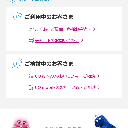
2017年9月(6)
光回線の速度の目安は？測定方法や遅い時の対策方法も紹介
ご利用中のお客さま
2017年8月(4)
マンションで光回線の利用を始める手順は？設備状況の確認方法も解説
2017年7月(6)
よくあるご質問・各種お手続き
Wi-Fiルーターの設定方法をわかりやすく解説！事前に準備すべきものも紹
2017年6月(6)
チャットでお問い合わせ
介
2017年5月(5)
無線LANとは？メリット・デメリットや接続方法を解説
2017年4月(8)
ご検討中のお客さま
2017年3月(9)
有線LANとは？無線LANとの違いやメリット・デメリットを解説
UQ WiMAXのお申し込み・ご相談
2017年2月(7)
メッシュWi-Fiとは？仕組みやメリット・デメリット、中継機との違いを解
UQ mobileのお申し込み・ご相談
2017年1月(6)
説
2016年12月(5)
ポケット型Wi-Fiの使い方は？基本的な手順やつながらない時の対処法を紹
介
2016年11月(7)
2016年10月(8)
ポケット型Wi-Fiをレンタルするメリットとは？選び方や向いている方の特