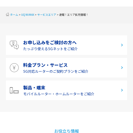
2019年9月(1)
近畿
ホーム
UQ WiMAX
サービスエリア
速報！エリア拡充情報！
2019年8月(2)
中国
2019年7月(2)
四国
お申し込みをご検討の方へ
2019年6月(1)
九州・沖縄
たっぷり使える
5Gネットをご紹介
2019年5月(1)
料金プラン・サービス
2019年4月(1)
5G対応ルーターの
ご契約プランをご紹介
2019年3月(9)
2019年2月(7)
製品・端末
モバイルルーター・
ホームルーターをご紹介
2019年1月(6)
2018年12月(8)
2018年11月(5)
2018年10月(6)
お役立ち情報