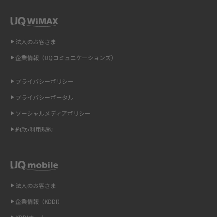
解説
2015年9月(8)
2015年8月(7)
即日受け取りできるポケット型Wi-Fiはある？すぐに使うための方法や注意
点も解説
2015年7月(9)
法人のお客さま
2015年6月(8)
企業情報（UQコミュニケーションズ）
ONU（光回線終端装置）とは？モデム・ルーター・ホームゲートウェイと
の違いを解説
2015年5月(7)
プライバシーポリシー
2015年4月(7)
ギガバイト（GB）とは？1GBの目安やギガが足りない時の対処法を紹介
プライバシーポータル
2015年3月(9)
ソーシャルメディアポリシー
Wi-Fi 6とは？Wi-Fi 5との違いやメリットと注意点、規格の種類も解説
2015年2月(7)
約款•利用規約
テザリングはWi-Fiとどう違う？接続方法や注意点を解説！
2015年1月(8)
2014年12月(8)
Wi-Fiを自宅に設置する方法は？必要なことやポイントも紹介
2014年11月(8)
法人のお客さま
光ファイバーとは？仕組みやメリット・デメリットを初心者向けにわかり
2014年10月(9)
やすく解説
企業情報（KDDI）